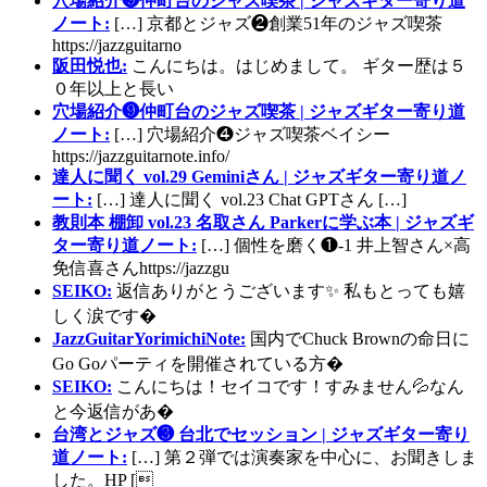
穴場紹介❾仲町台のジャズ喫茶 | ジャズギター寄り道
ノート:
[…] 京都とジャズ❷創業51年のジャズ喫茶
https://jazzguitarno
阪田悦也:
こんにちは。はじめまして。 ギター歴は５
０年以上と長い
穴場紹介❾仲町台のジャズ喫茶 | ジャズギター寄り道
ノート:
[…] 穴場紹介❹ジャズ喫茶ベイシー
https://jazzguitarnote.info/
達人に聞く vol.29 Geminiさん | ジャズギター寄り道ノ
ート:
[…] 達人に聞く vol.23 Chat GPTさん […]
教則本 棚卸 vol.23 名取さん Parkerに学ぶ本 | ジャズギ
ター寄り道ノート:
[…] 個性を磨く❶-1 井上智さん×高
免信喜さんhttps://jazzgu
SEIKO:
返信ありがとうございます✨ 私もとっても嬉
しく涙です�
JazzGuitarYorimichiNote:
国内でChuck Brownの命日に
Go Goパーティを開催されている方�
SEIKO:
こんにちは！セイコです！すみません💦なん
と今返信があ�
台湾とジャズ❸ 台北でセッション | ジャズギター寄り
道ノート:
[…] 第２弾では演奏家を中心に、お聞きしま
した。HP [