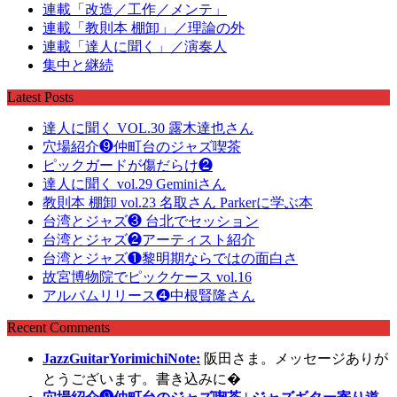
連載「改造／工作／メンテ」
連載「教則本 棚卸」／理論の外
連載「達人に聞く」／演奏人
集中と継続
Latest Posts
達人に聞く VOL.30 露木達也さん
穴場紹介❾仲町台のジャズ喫茶
ピックガードが傷だらけ❷
達人に聞く vol.29 Geminiさん
教則本 棚卸 vol.23 名取さん Parkerに学ぶ本
台湾とジャズ❸ 台北でセッション
台湾とジャズ❷アーティスト紹介
台湾とジャズ❶黎明期ならではの面白さ
故宮博物院でピックケース vol.16
アルバムリリース❹中根賢隆さん
Recent Comments
JazzGuitarYorimichiNote:
阪田さま。メッセージありが
とうございます。書き込みに�