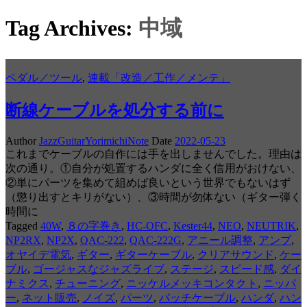
Tag Archives:
中域
ペダル／ツール
,
連載「改造／工作／メンテ」
断線ケーブルを処分する前に
Author
JazzGuitarYorimichiNote
Date
2022-05-23
これまでケーブルの自作には手を出しませんでした。理由は
次の通り。①自分が処置するハンダに全く信用がおけない、
②単にパーツを集めて組めば良いという世界でもないはず
（懲り出すとキリがない）、③時間が勿体ない（ギター弾く
時間に
Tagged
40W
,
８の字巻き
,
HC-OFC
,
Kester44
,
NEO
,
NEUTRIK
,
NP2RX
,
NP2X
,
QAC-222
,
QAC-222G
,
アニール調整
,
アンプ
,
オヤイデ電気
,
ギター
,
ギターケーブル
,
クリアサウンド
,
ケー
ブル
,
ゴージャスなジャズライブ
,
ステージ
,
スピード感
,
ダイ
ナミクス
,
チューニング
,
ニッケルメッキコンタクト
,
ニッパ
ー
,
ネット販売
,
ノイズ
,
パーツ
,
パッチケーブル
,
ハンダ
,
ハン