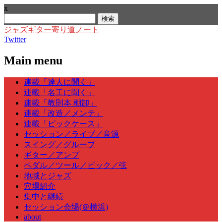
x
検
索:
ジャズギター寄り道ノート
Twitter
Main menu
Skip
連載「達人に聞く」
to
連載「名工に聞く」
content
連載「教則本 棚卸」
連載「改造／メンテ」
連載「ピックケース」
セッション／ライブ／音源
スイング／グルーブ
ギター／アンプ
ペダル／ツール／ピック／弦
地域とジャズ
穴場紹介
集中と継続
セッション会場(＠横浜)
about