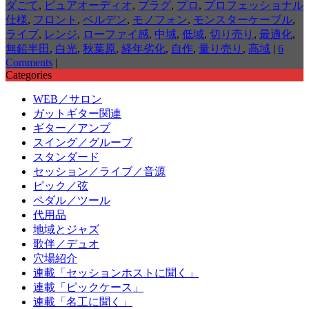
ダごて
,
ピュアオーディオ
,
プラグ
,
プロ
,
プロフェッショナル
仕様
,
フロント
,
ベルデン
,
モノフォン
,
モンスターケーブル
,
ライブ
,
レンジ
,
ローファイ感
,
中域
,
低域
,
切り売り
,
最適化
,
無鉛半田
,
白光
,
秋葉原
,
経年劣化
,
自作
,
量り売り
,
高域
|
6
Comments
|
Categories
WEB／サロン
ガットギター関連
ギター／アンプ
スイング／グルーブ
スタンダード
セッション／ライブ／音源
ピック／弦
ペダル／ツール
代用品
地域とジャズ
歌伴／デュオ
穴場紹介
連載「セッションホストに聞く」
連載「ピックケース」
連載「名工に聞く」