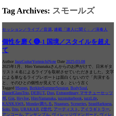
Tag Archives:
スモールズ
セッション／ライブ／音源
,
連載「達人に聞く」／演奏人
個性を磨く❻-1 国境／スタイルを超え
て
Author
JazzGuitarYorimichiNote
Date
2025-03-08
2025年1月、Hiro Yamanakaさんからのお声がけで、日米ギタ
リスト４名によるライブを取材させていただきました。文字
による単なるライブレポートは面白くないので「共演する
と、そのひとの個性が見えてくる」という古く
Tagged
9Songs
,
BerkleeSummerSession
,
BodySoul
,
DanielGlassTrio
,
DEBUT
,
Duo
,
Extraordinary マサチューセッツ
州
,
Gig
,
HeyJoe
,
HiroYamanaka
,
jazzguitarbook
,
jazzLife
,
KANKAWA
,
Monday満ちる
,
Nuagues
,
Sceneries
,
SeanHarkness
,
Solo
,
Trio
,
URAKAJI
,
Z世代
,
アーティスト
,
アイラギトラー
,
アンコール
,
アンサンブル
,
ヴィレッジヴァンガード
,
ヴィレ