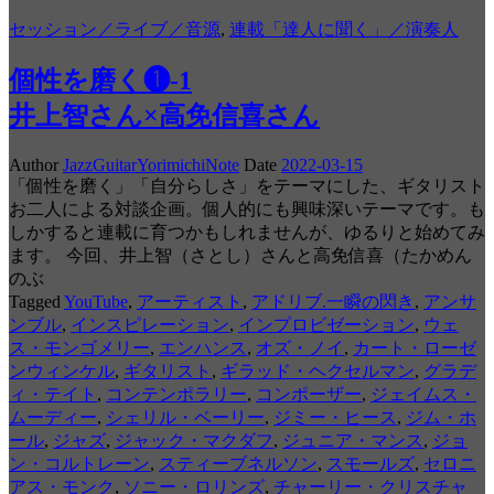
セッション／ライブ／音源
,
連載「達人に聞く」／演奏人
個性を磨く❶-1
井上智さん×高免信喜さん
Author
JazzGuitarYorimichiNote
Date
2022-03-15
「個性を磨く」「自分らしさ」をテーマにした、ギタリスト
お二人による対談企画。個人的にも興味深いテーマです。も
しかすると連載に育つかもしれませんが、ゆるりと始めてみ
ます。 今回、井上智（さとし）さんと高免信喜（たかめん
のぶ
Tagged
YouTube
,
アーティスト
,
アドリブ.一瞬の閃き
,
アンサ
ンブル
,
インスピレーション
,
インプロビゼーション
,
ウェ
ス・モンゴメリー
,
エンハンス
,
オズ・ノイ
,
カート・ローゼ
ンウィンケル
,
ギタリスト
,
ギラッド・ヘクセルマン
,
グラデ
ィ・テイト
,
コンテンポラリー
,
コンポーザー
,
ジェイムス・
ムーディー
,
シェリル・ベーリー
,
ジミー・ヒース
,
ジム・ホ
ール
,
ジャズ
,
ジャック・マクダフ
,
ジュニア・マンス
,
ジョ
ン・コルトレーン
,
スティーブネルソン
,
スモールズ
,
セロニ
アス・モンク
,
ソニー・ロリンズ
,
チャーリー・クリスチャ