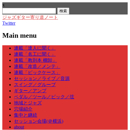
x
検
索:
ジャズギター寄り道ノート
Twitter
Main menu
Skip
連載「達人に聞く」
to
連載「名工に聞く」
content
連載「教則本 棚卸」
連載「改造／メンテ」
連載「ピックケース」
セッション／ライブ／音源
スイング／グルーブ
ギター／アンプ
ペダル／ツール／ピック／弦
地域とジャズ
穴場紹介
集中と継続
セッション会場(＠横浜)
about