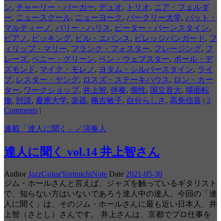
ン
,
チャーリー・パーカー
,
デュオ
,
トリオ
,
ニア・フェルダ
ー
,
ニュースクール
,
ニューヨーク
,
バークリー大学
,
パット・
マルティーノ
,
バリー・ハリス
,
ピーター・バーンスタイン
,
ピアノ
,
ピッキング
,
ビル・エバンス
,
ビレッジバンガード
,
フ
ィリップ・マリー
,
フランク・フォスター
,
フレージング
,
フ
レーズ
,
ベニー・グリーン
,
ベン・ウェブスター
,
ポール・デ
ズモンド
,
マイク・モレノ
,
ヨタム・シルバースタイン
,
ライ
ブ
,
レスター・ヤング
,
ロスズ・ステーキハウス
,
ロン・カー
ター
,
ワークショップ
,
井上智
,
伴奏
,
個性
,
国立音大
,
場面転
換
,
対談
,
慶應大学
,
楽器
,
穐吉敏子
,
自分らしさ
,
高免信喜
|
2
Comments
|
連載「達人に聞く」／演奏人
達人に聞く vol.14 井上智さん
Author
JazzGuitarYorimichiNote
Date
2021-05-30
ジム・ホールさんと言えば、ジャズを触っているギタリスト
で、知らない方はいないであろう達人中の達人。今回の「達
人に聞く」は、そのジム・ホールさんに最も近い日本人、井
上智（さとし）さんです。 井上さんは、京都でプロ仕事を