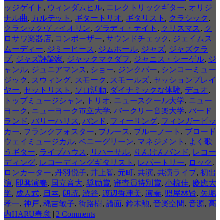
ッジゲイト
,
ウィンダムヒル
,
エレクトリックギター
,
オリジ
ナル曲
,
カルテット
,
ギタートリオ
,
ギタリスト
,
クラシック
,
クラシックヴァイオリン
,
グラディ・テイト
,
クリスマス
,
ク
ロサワ楽器店
,
コンポーザー
,
サウンドチェック
,
ジェイムス
ムーディー
,
ジミーヒース
,
ジムホール
,
ジャズ
,
ジャズクラ
ブ
,
ジャズ評論家
,
ジャックマクダフ
,
ジャニス・シーゲル
,
ジ
ャンル
,
ジュニアマンス
,
ショー
,
ジンクバー
,
シンコーミュー
ジック
,
スウィング
,
スモーク
,
スモールズ
,
セッションプレイ
ヤー
,
セットリスト
,
ソロ活動
,
ダイナミックな体験
,
デュオ
,
トップミュージシャン
,
トリオ
,
ニュースクール大学
,
ニュー
ヨーク
,
ニューヨーク市立大学
,
バークリー音楽大学
,
バード
ランド
,
バリーハリス
,
バンド
,
フィーリング
,
フィンガーピッ
カー
,
フランクフォスター
,
ブルース
,
ブルーノート
,
ブロード
ウェイミュージカル
,
ベニーグリーン
,
マネジメント
,
よく歌
うギター
,
ライブハウス
,
リハーサル
,
りんけんバンド
,
レコー
ディング
,
レコーディングギタリスト
,
レパートリー
,
ロック
,
ロンカーター
,
丹羽悦子
,
井上智
,
元町
,
共演
,
共演ライブ
,
初出
演
,
即興演奏
,
国立音大
,
奨励賞
,
審査員特別賞
,
小椋佳
,
慶應大
学
,
成人式
,
日本
,
朗読
,
渋谷
,
渡辺香津美
,
演奏
,
照屋林賢
,
矢堀
孝一
,
神戸
,
穐吉敏子
,
街路樹
,
譜面
,
鈴木勲
,
音楽空間
,
音源
,
高
内HARU春彦
|
2 Comments
|