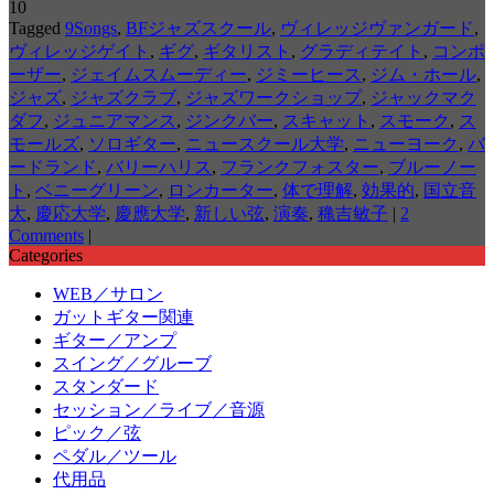
10
Tagged
9Songs
,
BFジャズスクール
,
ヴィレッジヴァンガード
,
ヴィレッジゲイト
,
ギグ
,
ギタリスト
,
グラディテイト
,
コンポ
ーザー
,
ジェイムスムーディー
,
ジミーヒース
,
ジム・ホール
,
ジャズ
,
ジャズクラブ
,
ジャズワークショップ
,
ジャックマク
ダフ
,
ジュニアマンス
,
ジンクバー
,
スキャット
,
スモーク
,
ス
モールズ
,
ソロギター
,
ニュースクール大学
,
ニューヨーク
,
バ
ードランド
,
バリーハリス
,
フランクフォスター
,
ブルーノー
ト
,
ベニーグリーン
,
ロンカーター
,
体で理解
,
効果的
,
国立音
大
,
慶応大学
,
慶應大学
,
新しい弦
,
演奏
,
穐吉敏子
|
2
Comments
|
Categories
WEB／サロン
ガットギター関連
ギター／アンプ
スイング／グルーブ
スタンダード
セッション／ライブ／音源
ピック／弦
ペダル／ツール
代用品