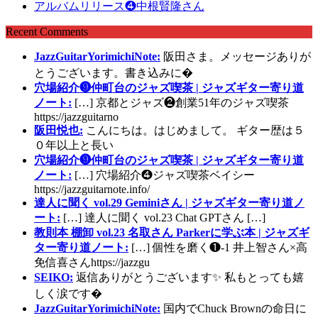
アルバムリリース❹中根賢隆さん
Recent Comments
JazzGuitarYorimichiNote:
阪田さま。メッセージありが
とうございます。書き込みに�
穴場紹介❾仲町台のジャズ喫茶 | ジャズギター寄り道
ノート:
[…] 京都とジャズ❷創業51年のジャズ喫茶
https://jazzguitarno
阪田悦也:
こんにちは。はじめまして。 ギター歴は５
０年以上と長い
穴場紹介❾仲町台のジャズ喫茶 | ジャズギター寄り道
ノート:
[…] 穴場紹介❹ジャズ喫茶ベイシー
https://jazzguitarnote.info/
達人に聞く vol.29 Geminiさん | ジャズギター寄り道ノ
ート:
[…] 達人に聞く vol.23 Chat GPTさん […]
教則本 棚卸 vol.23 名取さん Parkerに学ぶ本 | ジャズギ
ター寄り道ノート:
[…] 個性を磨く❶-1 井上智さん×高
免信喜さんhttps://jazzgu
SEIKO:
返信ありがとうございます✨ 私もとっても嬉
しく涙です�
JazzGuitarYorimichiNote:
国内でChuck Brownの命日に