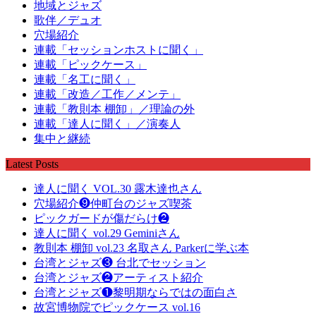
地域とジャズ
歌伴／デュオ
穴場紹介
連載「セッションホストに聞く」
連載「ピックケース」
連載「名工に聞く」
連載「改造／工作／メンテ」
連載「教則本 棚卸」／理論の外
連載「達人に聞く」／演奏人
集中と継続
Latest Posts
達人に聞く VOL.30 露木達也さん
穴場紹介❾仲町台のジャズ喫茶
ピックガードが傷だらけ❷
達人に聞く vol.29 Geminiさん
教則本 棚卸 vol.23 名取さん Parkerに学ぶ本
台湾とジャズ❸ 台北でセッション
台湾とジャズ❷アーティスト紹介
台湾とジャズ❶黎明期ならではの面白さ
故宮博物院でピックケース vol.16