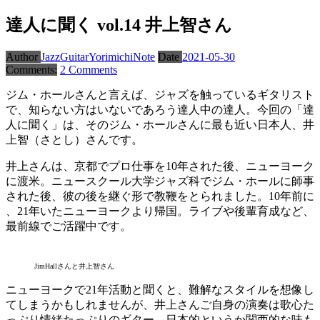
達人に聞く vol.14 井上智さん
Author
JazzGuitarYorimichiNote
Date
2021-05-30
Comments:
2 Comments
ジム・ホールさんと言えば、ジャズを触っているギタリスト
で、知らない方はいないであろう達人中の達人。今回の「達
人に聞く」は、そのジム・ホールさんに最も近い日本人、井
上智（さとし）さんです。
井上さんは、京都でプロ仕事を10年された後、ニューヨーク
に渡米。ニュースクール大学ジャズ科でジム・ホールに師事
された後、彼の後を継ぐ形で教鞭をとられました。10年前に
、21年いたニューヨークより帰国。ライブや後輩育成など、
最前線でご活躍中です。
JimHallさんと井上智さん
ニューヨークで21年活動と聞くと、難解なスタイルを想像し
てしまうかもしれませんが、井上さんご自身の演奏は歌心た
っぷり情緒たっぷりのギター。日本的というか関西的な味も