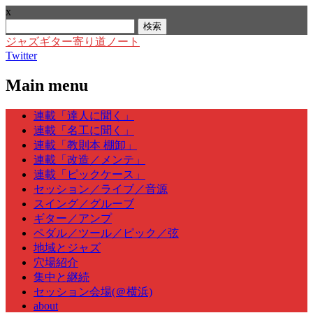
x
検
索:
ジャズギター寄り道ノート
Twitter
Main menu
Skip
連載「達人に聞く」
to
連載「名工に聞く」
content
連載「教則本 棚卸」
連載「改造／メンテ」
連載「ピックケース」
セッション／ライブ／音源
スイング／グルーブ
ギター／アンプ
ペダル／ツール／ピック／弦
地域とジャズ
穴場紹介
集中と継続
セッション会場(＠横浜)
about