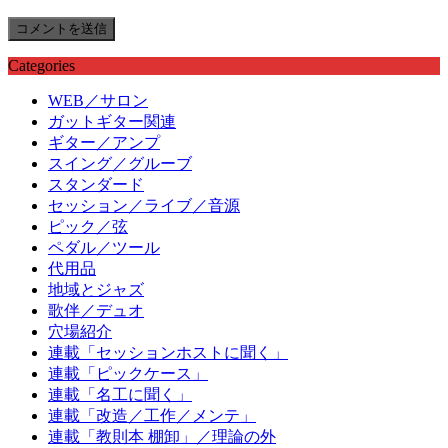
Categories
WEB／サロン
ガットギター関連
ギター／アンプ
スイング／グルーブ
スタンダード
セッション／ライブ／音源
ピック／弦
ペダル／ツール
代用品
地域とジャズ
歌伴／デュオ
穴場紹介
連載「セッションホストに聞く」
連載「ピックケース」
連載「名工に聞く」
連載「改造／工作／メンテ」
連載「教則本 棚卸」／理論の外