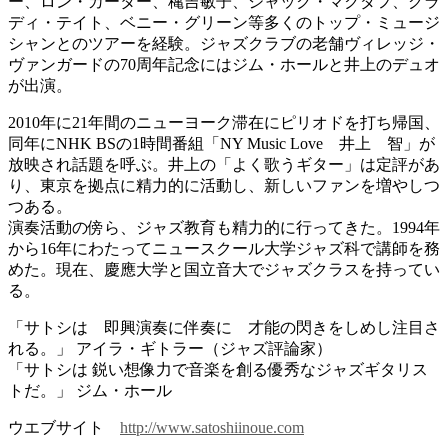
ー、ロン・カーター、穐吉敏子、ジャック・マクダフ、グラ
ディ・テイト、ベニー・グリーン等多くのトップ・ミュージ
シャンとのツアーを経験。ジャズクラブの老舗ヴィレッジ・
ヴァンガードの70周年記念にはジム・ホールと井上のデュオ
が出演。
2010年に21年間のニューヨーク滞在にピリオドを打ち帰国、
同年にNHK BSの1時間番組「NY Music Love 井上 智」が
放映され話題を呼ぶ。井上の「よく歌うギター」は定評があ
り、東京を拠点に精力的に活動し、新しいファンを増やしつ
つある。
演奏活動の傍ら、ジャズ教育も精力的に行ってきた。1994年
から16年にわたってニュースクール大学ジャズ科で講師を務
めた。現在、慶應大学と国立音大でジャズクラスを持ってい
る。
「サトシは 即興演奏に伴奏に 才能の閃きをしめし注目さ
れる。」 アイラ・ギトラー（ジャズ評論家）
「サトシは 鋭い想像力で音楽を創る優秀なジャズギタリス
トだ。」 ジム・ホール
ウエブサイト
http://www.satoshiinoue.com