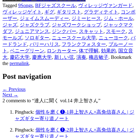
Tagged
9Songs
,
BFジャズスクール
,
ヴィレッジヴァンガード
,
ヴィレッジゲイト
,
ギグ
,
ギタリスト
,
グラディテイト
,
コンポ
ーザー
,
ジェイムスムーディー
,
ジミーヒース
,
ジム・ホール
,
ジャズ
,
ジャズクラブ
,
ジャズワークショップ
,
ジャックマク
ダフ
,
ジュニアマンス
,
ジンクバー
,
スキャット
,
スモーク
,
ス
モールズ
,
ソロギター
,
ニュースクール大学
,
ニューヨーク
,
バ
ードランド
,
バリーハリス
,
フランクフォスター
,
ブルーノー
ト
,
ベニーグリーン
,
ロンカーター
,
体で理解
,
効果的
,
国立音
大
,
慶応大学
,
慶應大学
,
新しい弦
,
演奏
,
穐吉敏子
. Bookmark
the
permalink
.
Post navigation
← Previous
Next →
2 comments to “達人に聞く vol.14 井上智さん”
Pingback:
個性を磨く❶-1井上智さん×高免信喜さん | ジ
ャズギター寄り道ノート
Pingback:
個性を磨く❶-2井上智さん×高免信喜さん | ジ
ャズギター寄り道ノート