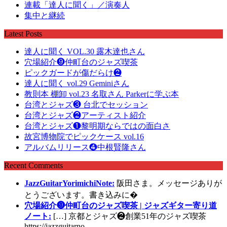
連載「達人に聞く」／演奏人
集中と継続
Latest Posts
達人に聞く VOL.30 露木達也さん
穴場紹介❾仲町台のジャズ喫茶
ピックガードが傷だらけ❷
達人に聞く vol.29 Geminiさん
教則本 棚卸 vol.23 名取さん Parkerに学ぶ本
台湾とジャズ❸ 台北でセッション
台湾とジャズ❷アーティスト紹介
台湾とジャズ❶黎明期ならではの面白さ
故宮博物院でピックケース vol.16
アルバムリリース❹中根賢隆さん
Recent Comments
JazzGuitarYorimichiNote:
阪田さま。メッセージありが
とうございます。書き込みに�
穴場紹介❾仲町台のジャズ喫茶 | ジャズギター寄り道
ノート:
[…] 京都とジャズ❷創業51年のジャズ喫茶
https://jazzguitarno