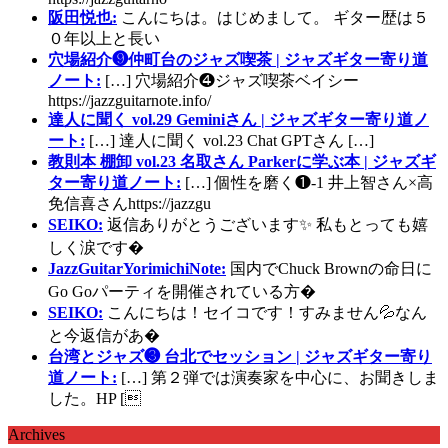
阪田悦也:
こんにちは。はじめまして。 ギター歴は５
０年以上と長い
穴場紹介❾仲町台のジャズ喫茶 | ジャズギター寄り道
ノート:
[…] 穴場紹介❹ジャズ喫茶ベイシー
https://jazzguitarnote.info/
達人に聞く vol.29 Geminiさん | ジャズギター寄り道ノ
ート:
[…] 達人に聞く vol.23 Chat GPTさん […]
教則本 棚卸 vol.23 名取さん Parkerに学ぶ本 | ジャズギ
ター寄り道ノート:
[…] 個性を磨く❶-1 井上智さん×高
免信喜さんhttps://jazzgu
SEIKO:
返信ありがとうございます✨ 私もとっても嬉
しく涙です�
JazzGuitarYorimichiNote:
国内でChuck Brownの命日に
Go Goパーティを開催されている方�
SEIKO:
こんにちは！セイコです！すみません💦なん
と今返信があ�
台湾とジャズ❸ 台北でセッション | ジャズギター寄り
道ノート:
[…] 第２弾では演奏家を中心に、お聞きしま
した。HP [
Archives