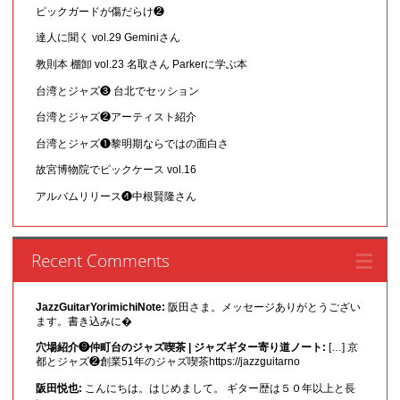
ピックガードが傷だらけ❷
達人に聞く vol.29 Geminiさん
教則本 棚卸 vol.23 名取さん Parkerに学ぶ本
台湾とジャズ❸ 台北でセッション
台湾とジャズ❷アーティスト紹介
台湾とジャズ❶黎明期ならではの面白さ
故宮博物院でピックケース vol.16
アルバムリリース❹中根賢隆さん
Recent Comments
JazzGuitarYorimichiNote:
阪田さま。メッセージありがとうござい
ます。書き込みに�
穴場紹介❾仲町台のジャズ喫茶 | ジャズギター寄り道ノート:
[…] 京
都とジャズ❷創業51年のジャズ喫茶https://jazzguitarno
阪田悦也:
こんにちは。はじめまして。 ギター歴は５０年以上と長