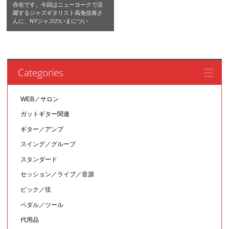
存在です。今回はニューヨークで活
躍するジャズギタリスト高免信喜さ
んに、NYジャズのいまについ
Categories
WEB／サロン
ガットギター関連
ギター／アンプ
スイング／グルーブ
スタンダード
セッション／ライブ／音源
ピック／弦
ペダル／ツール
代用品