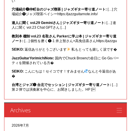
い
穴場紹介❾仲町台のジャズ喫茶 | ジャズギター寄り道ノート:
[…] 穴
場紹介❹ジャズ喫茶ベイシーhttps://jazzguitarnote.info/
達人に聞く vol.29 Geminiさん | ジャズギター寄り道ノート:
[…] 達
人に聞く vol.23 Chat GPTさん […]
教則本 棚卸 vol.23 名取さん Parkerに学ぶ本 | ジャズギター寄り道
ノート:
[…] 個性を磨く❶-1 井上智さん×高免信喜さんhttps://jazzgu
SEIKO:
返信ありがとうございます
私もとっても嬉しく涙です�
JazzGuitarYorimichiNote:
国内でChuck Brownの命日に Go Goパー
ティを開催されている方�
SEIKO:
こんにちは！セイコです！すみません
なんと今返信があ
�
台湾とジャズ❸ 台北でセッション | ジャズギター寄り道ノート:
[…]
第２弾では演奏家を中心に、お聞きしました。HP [
Archives
2026年7月