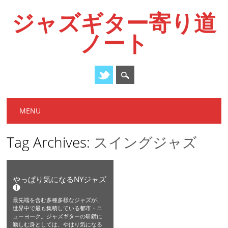
ジャズギター寄り道
ノート
Main menu
Skip
MENU
to
content
Tag Archives:
スイングジャズ
やっぱり気になるNYジャズ
❶
最先端を含む多種多様なジャズが、
世界中で最も集積している都市・ニ
ューヨーク。ジャズギターの研鑽に
勤しむ身としては、やはり気になる