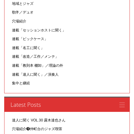
地域とジャズ
歌伴／デュオ
穴場紹介
連載「セッションホストに聞く」
連載「ピックケース」
連載「名工に聞く」
連載「改造／工作／メンテ」
連載「教則本 棚卸」／理論の外
連載「達人に聞く」／演奏人
集中と継続
Latest Posts
達人に聞く VOL.30 露木達也さん
穴場紹介❾仲町台のジャズ喫茶