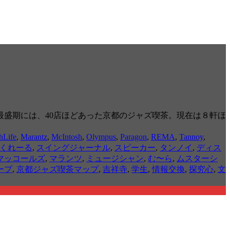
最盛期には、40店ほどあった京都のジャズ喫茶。現在は８軒ほ
hLife
,
Marantz
,
McIntosh
,
Olympus
,
Paragon
,
REMA
,
Tannoy
,
くれーる
,
スイングジャーナル
,
スピーカー
,
タンノイ
,
ディス
マッコールズ
,
マランツ
,
ミュージシャン
,
む〜ら
,
ムスターシ
ープ
,
京都ジャズ喫茶マップ
,
吉祥寺
,
学生
,
情報交換
,
探究心
,
文