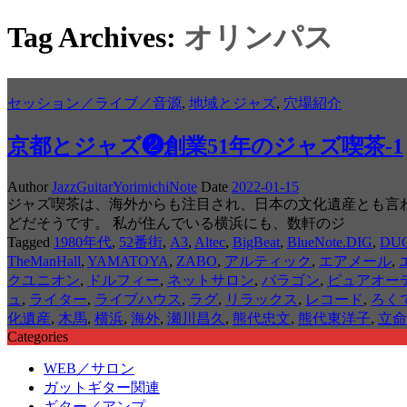
Tag Archives:
オリンパス
セッション／ライブ／音源
,
地域とジャズ
,
穴場紹介
京都とジャズ❷創業51年のジャズ喫茶-1
Author
JazzGuitarYorimichiNote
Date
2022-01-15
ジャズ喫茶は、海外からも注目され、日本の文化遺産とも言わ
どだそうです。 私が住んでいる横浜にも、数軒のジ
Tagged
1980年代
,
52番街
,
A3
,
Altec
,
BigBeat
,
BlueNote.DIG
,
DU
TheManHall
,
YAMATOYA
,
ZABO
,
アルティック
,
エアメール
,
クユニオン
,
ドルフィー
,
ネットサロン
,
パラゴン
,
ピュアオー
ュ
,
ライター
,
ライブハウス
,
ラグ
,
リラックス
,
レコード
,
ろく
化遺産
,
木馬
,
横浜
,
海外
,
瀬川昌久
,
熊代忠文
,
熊代東洋子
,
立命
Categories
WEB／サロン
ガットギター関連
ギター／アンプ