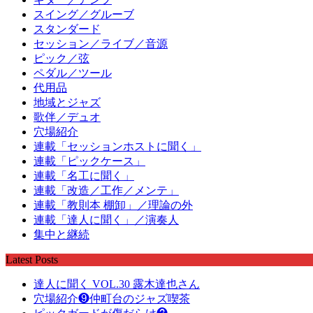
スイング／グルーブ
スタンダード
セッション／ライブ／音源
ピック／弦
ペダル／ツール
代用品
地域とジャズ
歌伴／デュオ
穴場紹介
連載「セッションホストに聞く」
連載「ピックケース」
連載「名工に聞く」
連載「改造／工作／メンテ」
連載「教則本 棚卸」／理論の外
連載「達人に聞く」／演奏人
集中と継続
Latest Posts
達人に聞く VOL.30 露木達也さん
穴場紹介❾仲町台のジャズ喫茶