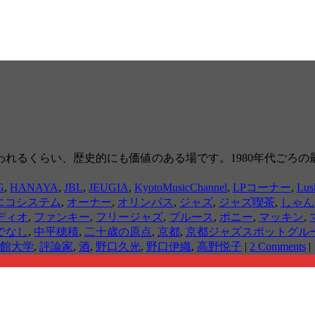
れるくらい、歴史的にも価値のある場です。1980年代ごろの
G
,
HANAYA
,
JBL
,
JEUGIA
,
KyotoMusicChannel
,
LPコーナー
,
Lus
エコシステム
,
オーナー
,
オリンパス
,
ジャズ
,
ジャズ喫茶
,
しゃん
ディオ
,
ファンキー
,
フリージャズ
,
ブルース
,
ポニー
,
マッキン
,
でなし
,
中平穂積
,
二十歳の原点
,
京都
,
京都ジャズスポットグル
館大学
,
評論家
,
酒
,
野口久光
,
野口伊織
,
高野悦子
|
2 Comments
|