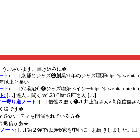
とうございます。書き込みに�
ート:
[…] 京都とジャズ❷創業51年のジャズ喫茶https://jazzguitarn
年以上と長い
ート:
[…] 穴場紹介❹ジャズ喫茶ベイシーhttps://jazzguitarnote.info
ト:
[…] 達人に聞く vol.23 Chat GPTさん […]
ズギター寄り道ノート:
[…] 個性を磨く❶-1 井上智さん×高免信喜さんhttps
く涙です�
に Go Goパーティを開催されている方�
今返信があ�
ノート:
[…] 第２弾では演奏家を中心に、お聞きしました。HP 