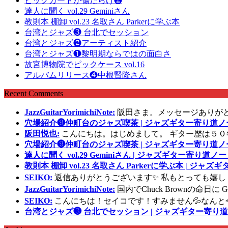
ピックガードが傷だらけ❷
達人に聞く vol.29 Geminiさん
教則本 棚卸 vol.23 名取さん Parkerに学ぶ本
台湾とジャズ❸ 台北でセッション
台湾とジャズ❷アーティスト紹介
台湾とジャズ❶黎明期ならではの面白さ
故宮博物院でピックケース vol.16
アルバムリリース❹中根賢隆さん
Recent Comments
JazzGuitarYorimichiNote:
阪田さま。メッセージありが
穴場紹介❾仲町台のジャズ喫茶 | ジャズギター寄り道ノ
阪田悦也:
こんにちは。はじめまして。 ギター歴は５０
穴場紹介❾仲町台のジャズ喫茶 | ジャズギター寄り道ノ
達人に聞く vol.29 Geminiさん | ジャズギター寄り道ノー
教則本 棚卸 vol.23 名取さん Parkerに学ぶ本 | ジャ
SEIKO:
返信ありがとうございます✨ 私もとっても嬉し
JazzGuitarYorimichiNote:
国内でChuck Brownの命日
SEIKO:
こんにちは！セイコです！すみません💦なんと
台湾とジャズ❸ 台北でセッション | ジャズギター寄り道