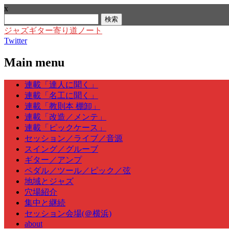
x
検
索:
ジャズギター寄り道ノート
Twitter
Main menu
Skip
連載「達人に聞く」
to
連載「名工に聞く」
content
連載「教則本 棚卸」
連載「改造／メンテ」
連載「ピックケース」
セッション／ライブ／音源
スイング／グルーブ
ギター／アンプ
ペダル／ツール／ピック／弦
地域とジャズ
穴場紹介
集中と継続
セッション会場(＠横浜)
about