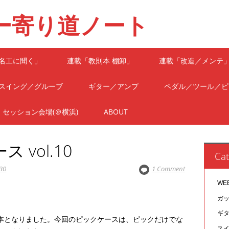
ー寄り道ノート
名工に聞く」
連載「教則本 棚卸」
連載「改造／メンテ
スイング／グルーブ
ギター／アンプ
ペダル／ツール／ピ
セッション会場(＠横浜)
ABOUT
vol.10
Cat
30
1 Comment
WE
ガ
ギ
0本となりました。今回のピックケースは、ピックだけでな
ス