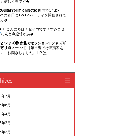
ても嬉しく涙です�
zGuitarYorimichiNote:
国内でChuck
ownの命日に Go Goパーティを開催されて
る方�
KO:
こんにちは！セイコです！すみませ
なんと今返信があ�
とジャズ❸ 台北でセッション | ジャズギ
寄り道ノート:
[…] 第２弾では演奏家を
に、お聞きしました。HP [
hives
26年7月
26年6月
26年4月
26年3月
26年2月