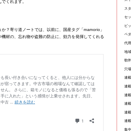
んでくれます。
ス
セ
ピ
か？寄り道ノートでは、以前に、国産タグ「mamorio」
ペ
や機材の、忘れ物や盗難の防止に、効力を発揮してくれる
代
地
歌
穴
連
連
連
連
連
連
集