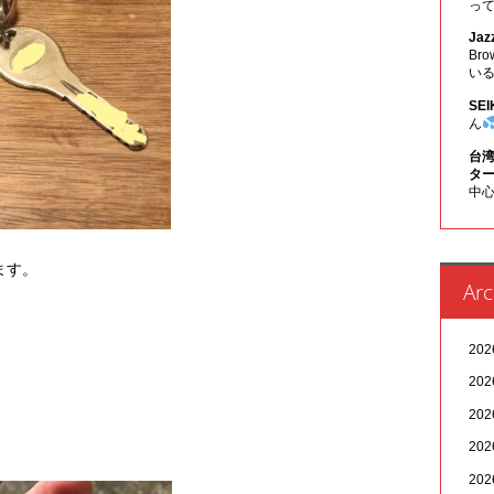
っ
Jaz
Br
い
SEI
ん
台湾
ター
中心
ます。
Arc
20
20
20
20
20