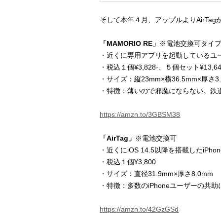
そして本年４月、アップルよりAirTag
「MAMORIO RE」
※電池交換可タイ
・近くに専用アプリを起動しているユ
・税込１個¥3,828-、５個セット¥13,64
・サイズ：縦23mm×横36.5mm×厚さ3
・特徴：薄いので邪魔にならない。鉄
https://amzn.to/
3GBSM38
「AirTag」
※電池交換可
・近くにiOS 14.5以降を搭載したiP
・税込１個¥3,800
・サイズ：直径31.9mm×厚さ8.0mm
・特徴：多数のiPhoneユーザーの
https://amzn.to/42GzGSd