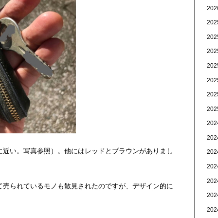
20
20
20
20
20
20
20
20
20
20
に近い。写真参照）。他にはレッドとブラウンがありまし
20
20
20
て売られているモノも散見されたのですが、デザイン的に
20
20