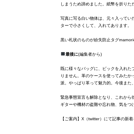
しまうため諦めました。紙幣を折りた
写真に写る白い物体は、元々入ってい
ターで小さくして、入れてあります。
黒い札状のものが紛失防止タグmamor
最後に
(編集者から)
既に様々なバッグに、ピックを入れた
りません。革のケースを使ってみたか
派。やっぱり革って魅力的。今後また
緊急事態宣言も解除となり、これから
ギターや機材の盗難や忘れ物、気をつ
【ご案内】X（twitter）にて記事の