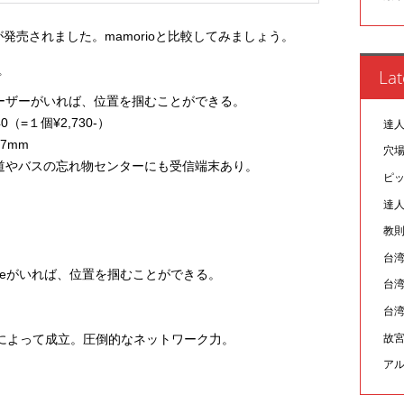
が発売されました。mamorioと比較してみましょう。
Lat
プ
ーザーがいれば、位置を掴むことができる。
0（=１個¥2,730-）
達人
.7mm
穴
道やバスの忘れ物センターにも受信端末あり。
ピ
達人
教則
台
honeがいれば、位置を掴むことができる。
台
台
故宮
共助によって成立。圧倒的なネットワーク力。
ア