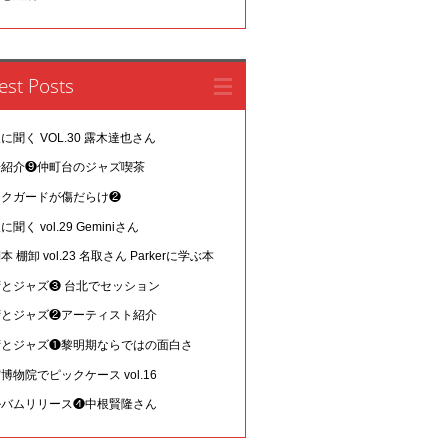
est Posts
に聞く VOL.30 露木達也さん
場紹介❾仲町台のジャズ喫茶
ックガードが傷だらけ❷
に聞く vol.29 Geminiさん
本 棚卸 vol.23 名取さん Parkerに学ぶ本
湾とジャズ❸ 台北でセッション
湾とジャズ❷アーティスト紹介
湾とジャズ❶黎明期ならではの面白さ
博物院でピックケース vol.16
ルバムリリース❹中根賢隆さん