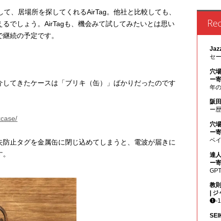
用して、居場所を探してくれるAirTag。他社と比較しても、
Re
るでしょう。AirTagも、機会みて試してみたいとは思い
oで継続の予定です。
Jaz
セ
穴場
ー寄
介してきたケースは「ブリキ（缶）」ばかりだったのです
年のジ
阪田
ー
kcase/
穴場
ー寄
ベイシ
失防止タグを金属缶に閉じ込めてしまうと、電波が届きに
す。
達人
ー寄
GP
教則
| 
❶-
SEI