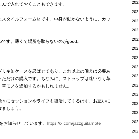
20
たんで入れておくこともできます。
20
たスタイルフォーム材です。中身が動かないように、カッ
20
20
20
ioです。薄くて場所を取らないのがgood。
20
20
20
ブリキ缶ケースを忍ばせてあり、これ以上の備えは必要あ
20
っただけの購入です。ちなみに、ストラップは迷いなく革
20
、革モノを追加するかもしれません。
20
徐々にセッションやライブも復活してくるはず。お互いに
20
けましょう。
20
20
新着をお知らせしています。
https://x.com/jazzguitarnote
20