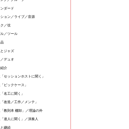
タンダード
ッション／ライブ／音源
ック／弦
ダル／ツール
用品
域とジャズ
伴／デュオ
場紹介
載「セッションホストに聞く」
載「ピックケース」
載「名工に聞く」
載「改造／工作／メンテ」
載「教則本 棚卸」／理論の外
載「達人に聞く」／演奏人
中と継続