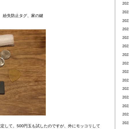
20
20
枚、紛失防止タグ、家の鍵
20
20
20
20
20
20
20
20
20
20
20
20
20
想定して。500円玉も試したのですが、外にモッコリして