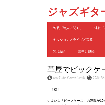
ジャズギタ
Main menu
Skip
連載「達人に聞く」
連載「
to
content
セッション／ライブ／音源
穴場紹介
集中と継続
革屋でピックケース 
JazzGuitarYorimichiNote
2021-10-
！！祝！！
いよいよ「ピックケース」の連載が1