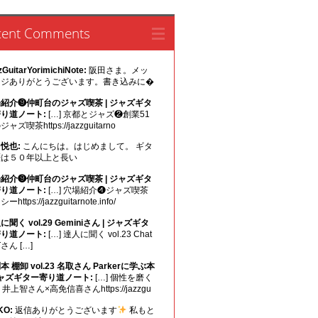
cent Comments
zGuitarYorimichiNote:
阪田さま。メッ
ージありがとうございます。書き込みに�
紹介❾仲町台のジャズ喫茶 | ジャズギタ
り道ノート:
[…] 京都とジャズ❷創業51
ャズ喫茶https://jazzguitarno
悦也:
こんにちは。はじめまして。 ギタ
歴は５０年以上と長い
紹介❾仲町台のジャズ喫茶 | ジャズギタ
り道ノート:
[…] 穴場紹介❹ジャズ喫茶
ーhttps://jazzguitarnote.info/
に聞く vol.29 Geminiさん | ジャズギタ
り道ノート:
[…] 達人に聞く vol.23 Chat
Tさん […]
本 棚卸 vol.23 名取さん Parkerに学ぶ本
ジャズギター寄り道ノート:
[…] 個性を磨く
1 井上智さん×高免信喜さんhttps://jazzgu
KO:
返信ありがとうございます
私もと