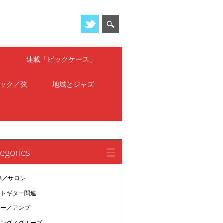
」
連載「ピックケース」
ック／弦
地域とジャズ
egories
B／サロン
ットギター関連
ター／アンプ
イング／グルーブ