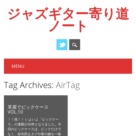
ジャズギター寄り道
ノート
Main menu
Skip
MENU
to
content
Tag Archives:
AirTag
革屋でピックケース
VOL.10
！！祝！！ いよいよ「ピックケー
ス」の連載が10本となりました。今
回のピックケースは、ピックだけで
なく、紛失防止タグや家の鍵を一緒