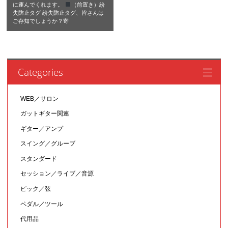
に運んでくれます。
（前置き）紛
失防止タグ 紛失防止タグ、皆さんは
ご存知でしょうか？寄
Categories
WEB／サロン
ガットギター関連
ギター／アンプ
スイング／グルーブ
スタンダード
セッション／ライブ／音源
ピック／弦
ペダル／ツール
代用品