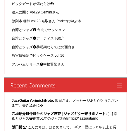
ピックガードが傷だらけ❷
達人に聞く vol.29 Geminiさん
教則本 棚卸 vol.23 名取さん Parkerに学ぶ本
台湾とジャズ❸ 台北でセッション
台湾とジャズ❷アーティスト紹介
台湾とジャズ❶黎明期ならではの面白さ
故宮博物院でピックケース vol.16
アルバムリリース❹中根賢隆さん
Recent Comments
JazzGuitarYorimichiNote:
阪田さま。メッセージありがとうござい
ます。書き込みに�
穴場紹介❾仲町台のジャズ喫茶 | ジャズギター寄り道ノート:
[…] 京
都とジャズ❷創業51年のジャズ喫茶https://jazzguitarno
阪田悦也:
こんにちは。はじめまして。 ギター歴は５０年以上と長