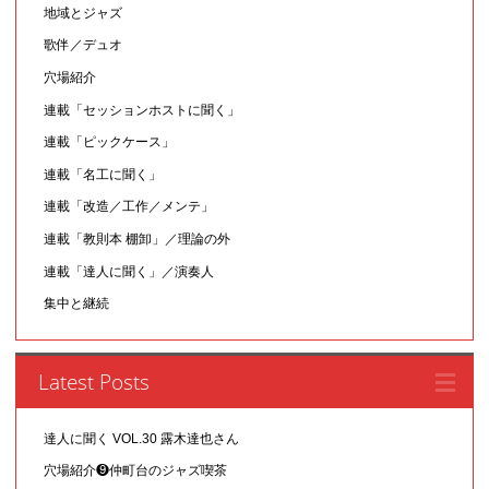
地域とジャズ
歌伴／デュオ
穴場紹介
連載「セッションホストに聞く」
連載「ピックケース」
連載「名工に聞く」
連載「改造／工作／メンテ」
連載「教則本 棚卸」／理論の外
連載「達人に聞く」／演奏人
集中と継続
Latest Posts
達人に聞く VOL.30 露木達也さん
穴場紹介❾仲町台のジャズ喫茶