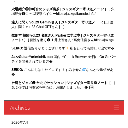
い
穴場紹介❾仲町台のジャズ喫茶 | ジャズギター寄り道ノート:
[…] 穴
場紹介❹ジャズ喫茶ベイシーhttps://jazzguitarnote.info/
達人に聞く vol.29 Geminiさん | ジャズギター寄り道ノート:
[…] 達
人に聞く vol.23 Chat GPTさん […]
教則本 棚卸 vol.23 名取さん Parkerに学ぶ本 | ジャズギター寄り道
ノート:
[…] 個性を磨く❶-1 井上智さん×高免信喜さんhttps://jazzgu
SEIKO:
返信ありがとうございます
私もとっても嬉しく涙です�
JazzGuitarYorimichiNote:
国内でChuck Brownの命日に Go Goパー
ティを開催されている方�
SEIKO:
こんにちは！セイコです！すみません
なんと今返信があ
�
台湾とジャズ❸ 台北でセッション | ジャズギター寄り道ノート:
[…]
第２弾では演奏家を中心に、お聞きしました。HP [
Archives
2026年7月