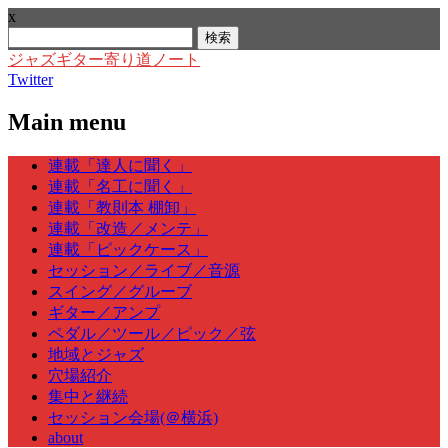
x
検
索:
ジャズギター寄り道ノート
Twitter
Main menu
Skip
連載「達人に聞く」
to
連載「名工に聞く」
content
連載「教則本 棚卸」
連載「改造／メンテ」
連載「ピックケース」
セッション／ライブ／音源
スイング／グルーブ
ギター／アンプ
ペダル／ツール／ピック／弦
地域とジャズ
穴場紹介
集中と継続
セッション会場(＠横浜)
about