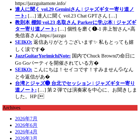
https://jazzguitarnote.info/
達人に聞く vol.29 Geminiさん | ジャズギター寄り道ノ
ート:
[…] 達人に聞く vol.23 Chat GPTさん […]
教則本 棚卸 vol.23 名取さん Parkerに学ぶ本 | ジャズギ
ター寄り道ノート:
[…] 個性を磨く❶-1 井上智さん×高
免信喜さんhttps://jazzgu
SEIKO:
返信ありがとうございます✨ 私もとっても嬉
しく涙です�
JazzGuitarYorimichiNote:
国内でChuck Brownの命日に
Go Goパーティを開催されている方�
SEIKO:
こんにちは！セイコです！すみません💦なん
と今返信があ�
台湾とジャズ❸ 台北でセッション | ジャズギター寄り
道ノート:
[…] 第２弾では演奏家を中心に、お聞きしま
した。HP [
Archives
2026年7月
2026年6月
2026年4月
2026年3月