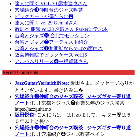
達人に聞く VOL.30 露木達也さん
穴場紹介❾仲町台のジャズ喫茶
ピックガードが傷だらけ❷
達人に聞く vol.29 Geminiさん
教則本 棚卸 vol.23 名取さん Parkerに学ぶ本
台湾とジャズ❸ 台北でセッション
台湾とジャズ❷アーティスト紹介
台湾とジャズ❶黎明期ならではの面白さ
故宮博物院でピックケース vol.16
アルバムリリース❹中根賢隆さん
Recent Comments
JazzGuitarYorimichiNote:
阪田さま。メッセージありが
とうございます。書き込みに�
穴場紹介❾仲町台のジャズ喫茶 | ジャズギター寄り道
ノート:
[…] 京都とジャズ❷創業51年のジャズ喫茶
https://jazzguitarno
阪田悦也:
こんにちは。はじめまして。 ギター歴は５
０年以上と長い
穴場紹介❾仲町台のジャズ喫茶 | ジャズギター寄り道
ノート:
[…] 穴場紹介❹ジャズ喫茶ベイシー