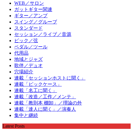
WEB／サロン
ガットギター関連
ギター／アンプ
スイング／グルーブ
スタンダード
セッション／ライブ／音源
ピック／弦
ペダル／ツール
代用品
地域とジャズ
歌伴／デュオ
穴場紹介
連載「セッションホストに聞く」
連載「ピックケース」
連載「名工に聞く」
連載「改造／工作／メンテ」
連載「教則本 棚卸」／理論の外
連載「達人に聞く」／演奏人
集中と継続
Latest Posts