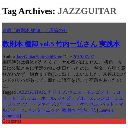
Tag Archives:
JAZZGUITAR
連載「教則本 棚卸」／理論の外
教則本 棚卸 vol.5 竹内一弘さん 実践本
Author
JazzGuitarYorimichiNote
Date
2019-07-07
梅雨時分は身体がだるくて、ヤル気が出ません。 折角、今
日は公私ともに予定の無い休日だったのに、ギターを弾く意
欲がわかず、鎌倉まで散歩に出てしまいました。来週末にバ
ンドのリハがあって、新たに譜面を起こす宿題もあったの
に。
Tagged
JAZZGUITAR
,
アドリブ
,
ウェス・モンゴメリー
,
コー
ド・トーン
,
ジム・ホール
,
ジャズ・ブルース
,
シンコーミュ
ージック
,
ツー・ファイブ
,
バーニー・ケッセル
,
パット・マ
ルティーノ
,
ペンタトニック
,
教則本
,
竹内一弘
|
Leave a
comment
|
Categories