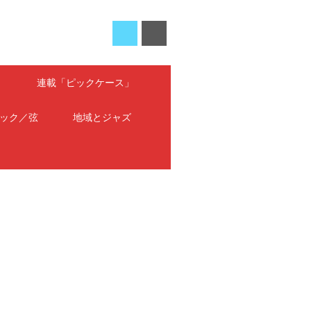
」
連載「ピックケース」
ック／弦
地域とジャズ