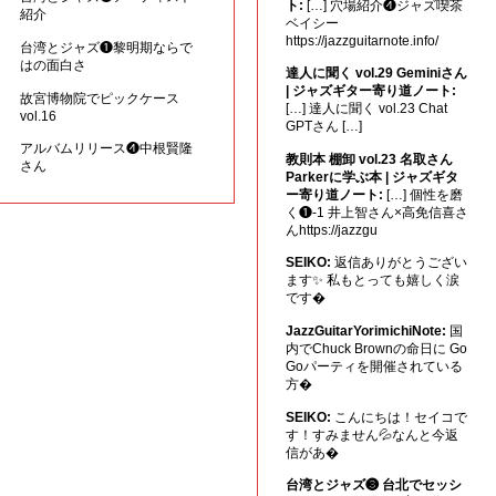
ト:
[…] 穴場紹介❹ジャズ喫茶
紹介
ベイシー
https://jazzguitarnote.info/
台湾とジャズ❶黎明期ならで
はの面白さ
達人に聞く vol.29 Geminiさん
| ジャズギター寄り道ノート:
故宮博物院でピックケース
[…] 達人に聞く vol.23 Chat
vol.16
GPTさん […]
アルバムリリース❹中根賢隆
教則本 棚卸 vol.23 名取さん
さん
Parkerに学ぶ本 | ジャズギタ
ー寄り道ノート:
[…] 個性を磨
く❶-1 井上智さん×高免信喜さ
んhttps://jazzgu
SEIKO:
返信ありがとうござい
ます✨ 私もとっても嬉しく涙
です�
JazzGuitarYorimichiNote:
国
内でChuck Brownの命日に Go
Goパーティを開催されている
方�
SEIKO:
こんにちは！セイコで
す！すみません💦なんと今返
信があ�
台湾とジャズ❸ 台北でセッシ