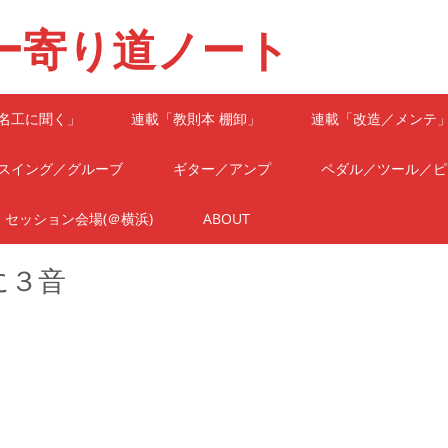
ー寄り道ノート
名工に聞く」
連載「教則本 棚卸」
連載「改造／メンテ
スイング／グルーブ
ギター／アンプ
ペダル／ツール／ピ
セッション会場(＠横浜)
ABOUT
に３音