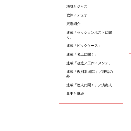
地域とジャズ
歌伴／デュオ
穴場紹介
連載「セッションホストに聞
く」
連載「ピックケース」
連載「名工に聞く」
連載「改造／工作／メンテ」
連載「教則本 棚卸」／理論の
外
連載「達人に聞く」／演奏人
集中と継続