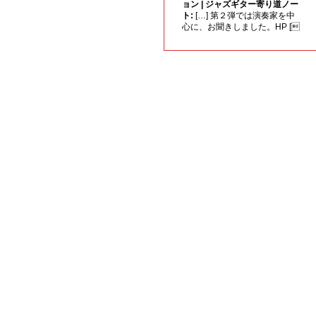
ョン | ジャズギター寄り道ノー
ト:
[…] 第２弾では演奏家を中
心に、お聞きしました。HP [