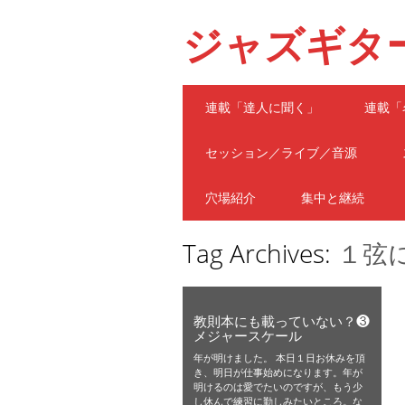
ジャズギタ
Main menu
Skip
連載「達人に聞く」
連載「
to
content
セッション／ライブ／音源
穴場紹介
集中と継続
Tag Archives:
１弦
教則本にも載っていない？❸
メジャースケール
年が明けました。 本日１日お休みを頂
き、明日が仕事始めになります。年が
明けるのは愛でたいのですが、もう少
し休んで練習に勤しみたいところ。な