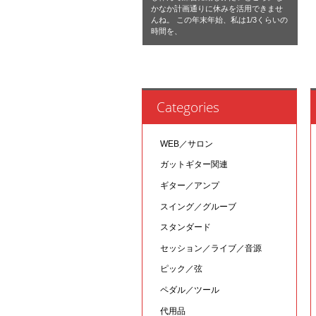
かなか計画通りに休みを活用できませ
んね。 この年末年始、私は1/3くらいの
時間を、
Categories
WEB／サロン
ガットギター関連
ギター／アンプ
スイング／グルーブ
スタンダード
セッション／ライブ／音源
ピック／弦
ペダル／ツール
代用品