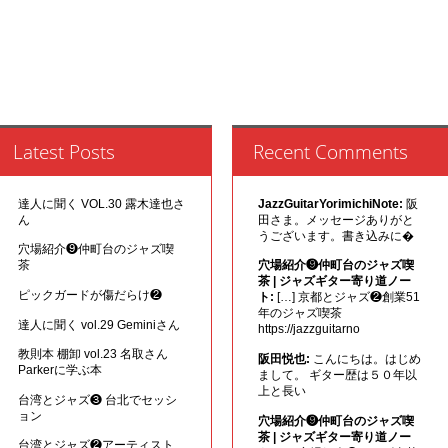
Latest Posts
Recent Comments
達人に聞く VOL.30 露木達也さ
JazzGuitarYorimichiNote:
阪
ん
田さま。メッセージありがと
うございます。書き込みに�
穴場紹介❾仲町台のジャズ喫
茶
穴場紹介❾仲町台のジャズ喫
茶 | ジャズギター寄り道ノー
ピックガードが傷だらけ❷
ト:
[…] 京都とジャズ❷創業51
年のジャズ喫茶
達人に聞く vol.29 Geminiさん
https://jazzguitarno
教則本 棚卸 vol.23 名取さん
阪田悦也:
こんにちは。はじめ
Parkerに学ぶ本
まして。 ギター歴は５０年以
上と長い
台湾とジャズ❸ 台北でセッシ
ョン
穴場紹介❾仲町台のジャズ喫
茶 | ジャズギター寄り道ノー
台湾とジャズ❷アーティスト