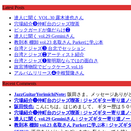
Latest Posts
達人に聞く VOL.30 露木達也さん
穴場紹介❾仲町台のジャズ喫茶
ピックガードが傷だらけ❷
達人に聞く vol.29 Geminiさん
教則本 棚卸 vol.23 名取さん Parkerに学ぶ本
台湾とジャズ❸ 台北でセッション
台湾とジャズ❷アーティスト紹介
台湾とジャズ❶黎明期ならではの面白さ
故宮博物院でピックケース vol.16
アルバムリリース❹中根賢隆さん
Recent Comments
JazzGuitarYorimichiNote:
阪田さま。メッセージありが
穴場紹介❾仲町台のジャズ喫茶 | ジャズギター寄り道ノ
阪田悦也:
こんにちは。はじめまして。 ギター歴は５０
穴場紹介❾仲町台のジャズ喫茶 | ジャズギター寄り道ノ
達人に聞く vol.29 Geminiさん | ジャズギター寄り道ノー
教則本 棚卸 vol.23 名取さん Parkerに学ぶ本 | ジャ