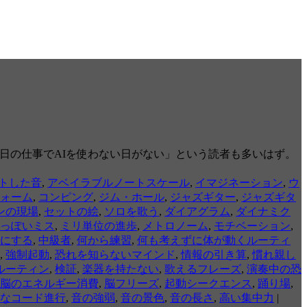
「毎日の仕事でAIを使わない日がない」という読者も多いはず。
トした音
,
アベイラブルノートスケール
,
イマジネーション
,
ウ
ォーム
,
コンピング
,
ジム・ホール
,
ジャズギター
,
ジャズギタ
ンの現場
,
セットの絵
,
ソロを歌う
,
ダイアグラム
,
ダイナミク
っぽいミス
,
ミリ単位の進歩
,
メトロノーム
,
モチベーション
,
にする
,
中級者
,
何から練習
,
何も考えずに体が動くルーティ
,
強制起動
,
恐れを知らないマインド
,
情報の引き算
,
慣れ親し
ルーティン
,
検証
,
楽器を持たない
,
歌えるフレーズ
,
演奏中の恐
脳のエネルギー消費
,
脳フリーズ
,
起動シークエンス
,
踊り場
,
なコード進行
,
音の強弱
,
音の景色
,
音の長さ
,
高い集中力
|