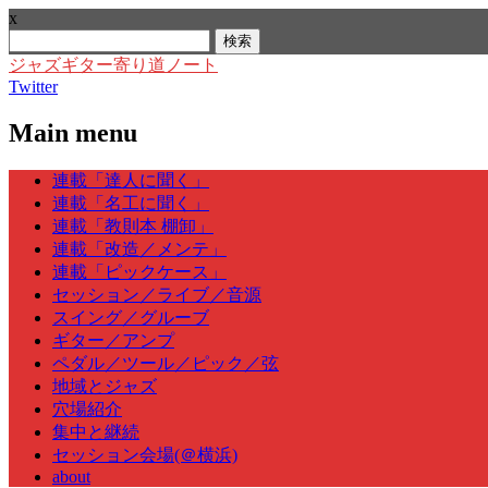
x
検
索:
ジャズギター寄り道ノート
Twitter
Main menu
Skip
連載「達人に聞く」
to
連載「名工に聞く」
content
連載「教則本 棚卸」
連載「改造／メンテ」
連載「ピックケース」
セッション／ライブ／音源
スイング／グルーブ
ギター／アンプ
ペダル／ツール／ピック／弦
地域とジャズ
穴場紹介
集中と継続
セッション会場(＠横浜)
about