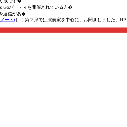
く涙です�
に Go Goパーティを開催されている方�
今返信があ�
ノート:
[…] 第２弾では演奏家を中心に、お聞きしました。HP 