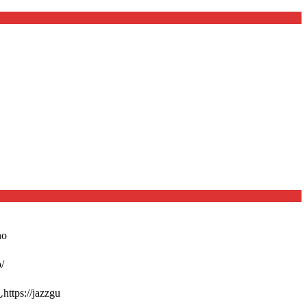
o
/
://jazzgu