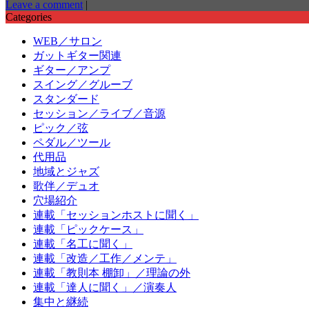
Leave a comment
|
Categories
WEB／サロン
ガットギター関連
ギター／アンプ
スイング／グルーブ
スタンダード
セッション／ライブ／音源
ピック／弦
ペダル／ツール
代用品
地域とジャズ
歌伴／デュオ
穴場紹介
連載「セッションホストに聞く」
連載「ピックケース」
連載「名工に聞く」
連載「改造／工作／メンテ」
連載「教則本 棚卸」／理論の外
連載「達人に聞く」／演奏人
集中と継続