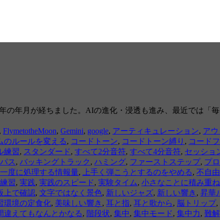
から３年の年月が経ちました。AIの進化・浸透も進み、最近では
,
FlymetotheMoon
,
Gemini
,
google
,
アーティキュレーション
,
アウ
ムのルールを変える
,
コードトーン
,
コードトーン縛り
,
コードフ
ル練習
,
スタンダード
,
すべて2分音符
,
すべて4分音符
,
セッショ
パス
,
バッキングトラック
,
ハミング
,
ファーストステップ
,
プロ
一度に処理する情報量
,
上手く弾こうとするのをやめる
,
不自由
練習
,
実践
,
実践のスピード
,
実験タイム
,
小さなことに積み重ね
板上で確認
,
文字ではなく景色
,
新しいジャズ
,
新しい響き
,
昇華
習環境の定食化
,
美味しい響き
,
耳と指
,
耳と歌から
,
脳トリップ
,
間違えてもなんとかなる
,
階段状
,
集中
,
集中モード
,
集中力
,
難解