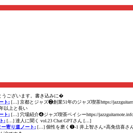
とうございます。書き込みに�
ート:
[…] 京都とジャズ❷創業51年のジャズ喫茶https://jazzguitarn
年以上と長い
ート:
[…] 穴場紹介❹ジャズ喫茶ベイシーhttps://jazzguitarnote.info
ト:
[…] 達人に聞く vol.23 Chat GPTさん […]
ズギター寄り道ノート:
[…] 個性を磨く❶-1 井上智さん×高免信喜さんhttps