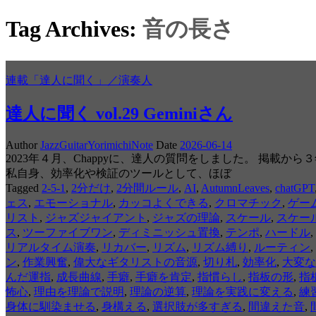
Tag Archives:
音の長さ
連載「達人に聞く」／演奏人
達人に聞く vol.29 Geminiさん
Author
JazzGuitarYorimichiNote
Date
2026-06-14
2023年４月、Chappyに、達人の質問をしました。 掲載
私自身、効率化や検証のツールとして、ほぼ
Tagged
2-5-1
,
2分だけ
,
2分間ルール
,
AI
,
AutumnLeaves
,
chatGPT
ェス
,
エモーショナル
,
カッコよくできる
,
クロマチック
,
ゲー
リスト
,
ジャズジャイアント
,
ジャズの理論
,
スケール
,
スケー
ス
,
ツーファイブワン
,
ディミニッシュ置換
,
テンポ
,
ハードル
,
リアルタイム演奏
,
リカバー
,
リズム
,
リズム縛り
,
ルーティン
,
ン
,
作業興奮
,
偉大なギタリストの音源
,
切り札
,
効率化
,
大変な
んだ運指
,
成長曲線
,
手癖
,
手癖を肯定
,
指慣らし
,
指板の形
,
指
怖心
,
理由を理論で説明
,
理論の逆算
,
理論を実践に変える
,
練
身体に馴染ませる
,
身構える
,
選択肢が多すぎる
,
間違えた音
,