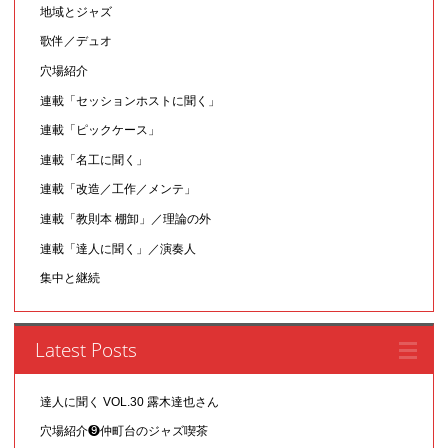
地域とジャズ
歌伴／デュオ
穴場紹介
連載「セッションホストに聞く」
連載「ピックケース」
連載「名工に聞く」
連載「改造／工作／メンテ」
連載「教則本 棚卸」／理論の外
連載「達人に聞く」／演奏人
集中と継続
Latest Posts
達人に聞く VOL.30 露木達也さん
穴場紹介❾仲町台のジャズ喫茶