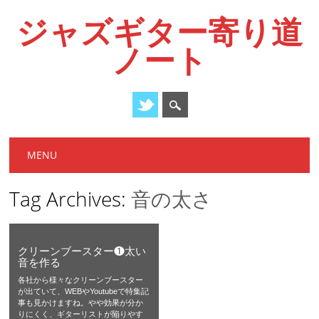
ジャズギター寄り道
ノート
Main menu
Skip
MENU
to
content
Tag Archives:
音の太さ
クリーンブースター❶太い
音を作る
各社から様々なクリーンブースター
が出ていて、WEBやYoutubeで特集記
事も見かけますね。やや効果が分か
りにくく、ギターリストが陥りやす