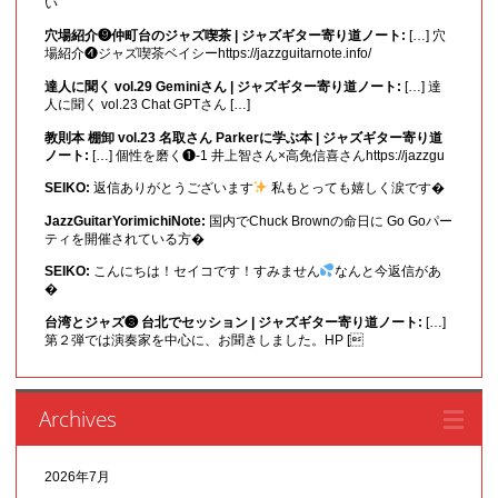
い
穴場紹介❾仲町台のジャズ喫茶 | ジャズギター寄り道ノート:
[…] 穴
場紹介❹ジャズ喫茶ベイシーhttps://jazzguitarnote.info/
達人に聞く vol.29 Geminiさん | ジャズギター寄り道ノート:
[…] 達
人に聞く vol.23 Chat GPTさん […]
教則本 棚卸 vol.23 名取さん Parkerに学ぶ本 | ジャズギター寄り道
ノート:
[…] 個性を磨く❶-1 井上智さん×高免信喜さんhttps://jazzgu
SEIKO:
返信ありがとうございます
私もとっても嬉しく涙です�
JazzGuitarYorimichiNote:
国内でChuck Brownの命日に Go Goパー
ティを開催されている方�
SEIKO:
こんにちは！セイコです！すみません
なんと今返信があ
�
台湾とジャズ❸ 台北でセッション | ジャズギター寄り道ノート:
[…]
第２弾では演奏家を中心に、お聞きしました。HP [
Archives
2026年7月