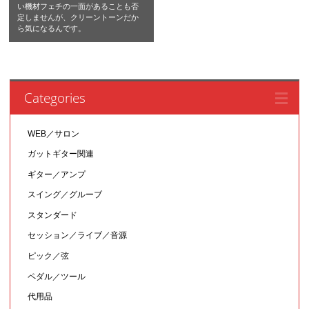
い機材フェチの一面があることも否
定しませんが、クリーントーンだか
ら気になるんです。
Categories
WEB／サロン
ガットギター関連
ギター／アンプ
スイング／グルーブ
スタンダード
セッション／ライブ／音源
ピック／弦
ペダル／ツール
代用品