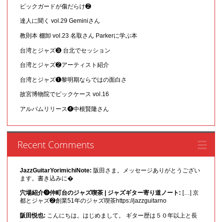
ピックガードが傷だらけ❷
達人に聞く vol.29 Geminiさん
教則本 棚卸 vol.23 名取さん Parkerに学ぶ本
台湾とジャズ❸ 台北でセッション
台湾とジャズ❷アーティスト紹介
台湾とジャズ❶黎明期ならではの面白さ
故宮博物院でピックケース vol.16
アルバムリリース❹中根賢隆さん
Recent Comments
JazzGuitarYorimichiNote:
阪田さま。メッセージありがとうござい
ます。書き込みに�
穴場紹介❾仲町台のジャズ喫茶 | ジャズギター寄り道ノート:
[…] 京
都とジャズ❷創業51年のジャズ喫茶https://jazzguitarno
阪田悦也:
こんにちは。はじめまして。 ギター歴は５０年以上と長