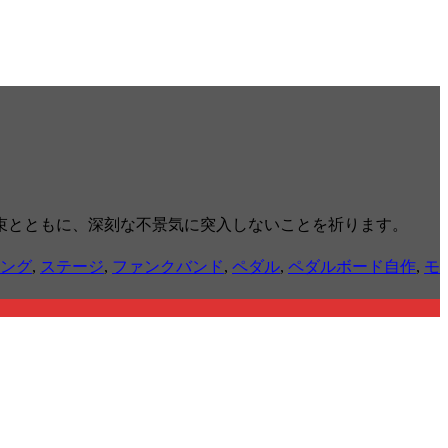
束とともに、深刻な不景気に突入しないことを祈ります。
ング
,
ステージ
,
ファンクバンド
,
ペダル
,
ペダルボード自作
,
モ