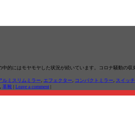
の中的にはモヤモヤした状況が続いています。コロナ騒動の収
アルミスリムミラー
,
エフェクター
,
コンパクトミラー
,
スイッチ
,
革靴
|
Leave a comment
|