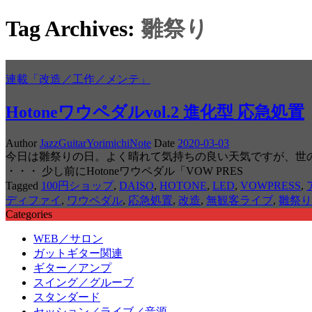
Tag Archives:
雛祭り
連載「改造／工作／メンテ」
Hotoneワウペダルvol.2 進化型 応急処置
Author
JazzGuitarYorimichiNote
Date
2020-03-03
今日は雛祭りの日。よく晴れて気持ちの良い天気ですが、世
・・・ 少し前にHotoneワウペダル「VOW PRES
Tagged
100円ショップ
,
DAISO
,
HOTONE
,
LED
,
VOWPRESS
,
ディファイ
,
ワウペダル
,
応急処置
,
改造
,
無観客ライブ
,
雛祭り
Categories
WEB／サロン
ガットギター関連
ギター／アンプ
スイング／グルーブ
スタンダード
セッション／ライブ／音源