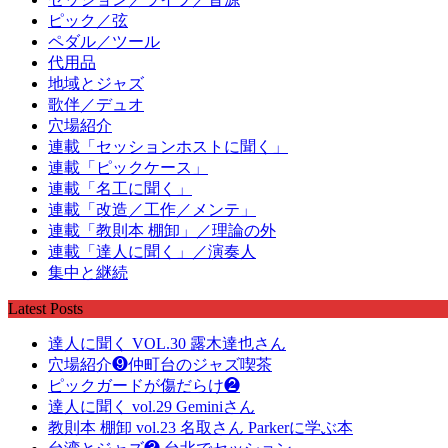
ピック／弦
ペダル／ツール
代用品
地域とジャズ
歌伴／デュオ
穴場紹介
連載「セッションホストに聞く」
連載「ピックケース」
連載「名工に聞く」
連載「改造／工作／メンテ」
連載「教則本 棚卸」／理論の外
連載「達人に聞く」／演奏人
集中と継続
Latest Posts
達人に聞く VOL.30 露木達也さん
穴場紹介❾仲町台のジャズ喫茶
ピックガードが傷だらけ❷
達人に聞く vol.29 Geminiさん
教則本 棚卸 vol.23 名取さん Parkerに学ぶ本