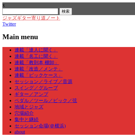
x
検
索:
ジャズギター寄り道ノート
Twitter
Main menu
Skip
連載「達人に聞く」
to
連載「名工に聞く」
content
連載「教則本 棚卸」
連載「改造／メンテ」
連載「ピックケース」
セッション／ライブ／音源
スイング／グルーブ
ギター／アンプ
ペダル／ツール／ピック／弦
地域とジャズ
穴場紹介
集中と継続
セッション会場(＠横浜)
about