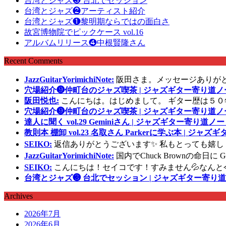
台湾とジャズ❸ 台北でセッション
台湾とジャズ❷アーティスト紹介
台湾とジャズ❶黎明期ならではの面白さ
故宮博物院でピックケース vol.16
アルバムリリース❹中根賢隆さん
Recent Comments
JazzGuitarYorimichiNote:
阪田さま。メッセージありが
穴場紹介❾仲町台のジャズ喫茶 | ジャズギター寄り道ノ
阪田悦也:
こんにちは。はじめまして。 ギター歴は５０
穴場紹介❾仲町台のジャズ喫茶 | ジャズギター寄り道ノ
達人に聞く vol.29 Geminiさん | ジャズギター寄り道ノー
教則本 棚卸 vol.23 名取さん Parkerに学ぶ本 | ジャ
SEIKO:
返信ありがとうございます✨ 私もとっても嬉し
JazzGuitarYorimichiNote:
国内でChuck Brownの命日
SEIKO:
こんにちは！セイコです！すみません💦なんと
台湾とジャズ❸ 台北でセッション | ジャズギター寄り道
Archives
2026年7月
2026年6月