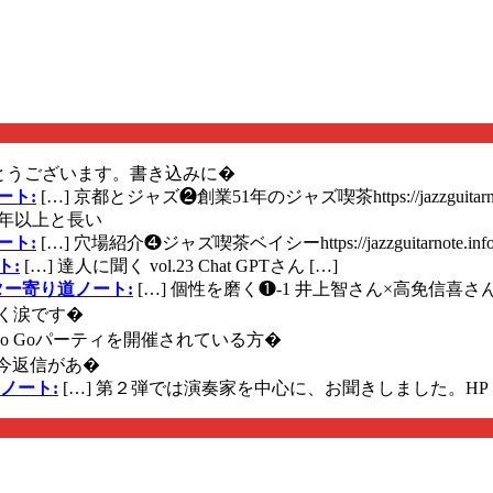
とうございます。書き込みに�
ート:
[…] 京都とジャズ❷創業51年のジャズ喫茶https://jazzguitarn
年以上と長い
ート:
[…] 穴場紹介❹ジャズ喫茶ベイシーhttps://jazzguitarnote.info
ト:
[…] 達人に聞く vol.23 Chat GPTさん […]
ズギター寄り道ノート:
[…] 個性を磨く❶-1 井上智さん×高免信喜さんhttps
く涙です�
に Go Goパーティを開催されている方�
今返信があ�
ノート:
[…] 第２弾では演奏家を中心に、お聞きしました。HP 