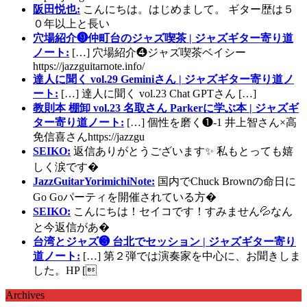
阪田悦也:
こんにちは。はじめまして。 ギター歴は５
０年以上と長い
穴場紹介❾仲町台のジャズ喫茶 | ジャズギター寄り道
ノート:
[…] 穴場紹介❹ジャズ喫茶ベイシー
https://jazzguitarnote.info/
達人に聞く vol.29 Geminiさん | ジャズギター寄り道ノ
ート:
[…] 達人に聞く vol.23 Chat GPTさん […]
教則本 棚卸 vol.23 名取さん Parkerに学ぶ本 | ジャズギ
ター寄り道ノート:
[…] 個性を磨く❶-1 井上智さん×高
免信喜さんhttps://jazzgu
SEIKO:
返信ありがとうございます✨ 私もとっても嬉
しく涙です�
JazzGuitarYorimichiNote:
国内でChuck Brownの命日に
Go Goパーティを開催されている方�
SEIKO:
こんにちは！セイコです！すみません💦なん
と今返信があ�
台湾とジャズ❸ 台北でセッション | ジャズギター寄り
道ノート:
[…] 第２弾では演奏家を中心に、お聞きしま
した。HP [
Archives