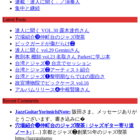
連載「達人に聞く」／演奏人
集中と継続
Latest Posts
達人に聞く VOL.30 露木達也さん
穴場紹介❾仲町台のジャズ喫茶
ピックガードが傷だらけ❷
達人に聞く vol.29 Geminiさん
教則本 棚卸 vol.23 名取さん Parkerに学ぶ本
台湾とジャズ❸ 台北でセッション
台湾とジャズ❷アーティスト紹介
台湾とジャズ❶黎明期ならではの面白さ
故宮博物院でピックケース vol.16
アルバムリリース❹中根賢隆さん
Recent Comments
JazzGuitarYorimichiNote:
阪田さま。メッセージありが
とうございます。書き込みに�
穴場紹介❾仲町台のジャズ喫茶 | ジャズギター寄り道
ノート:
[…] 京都とジャズ❷創業51年のジャズ喫茶
https://jazzguitarno