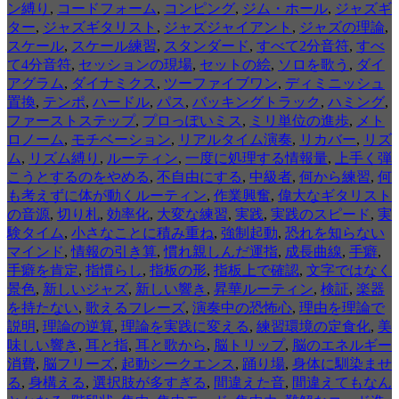
ン縛り
,
コードフォーム
,
コンピング
,
ジム・ホール
,
ジャズギ
ター
,
ジャズギタリスト
,
ジャズジャイアント
,
ジャズの理論
,
スケール
,
スケール練習
,
スタンダード
,
すべて2分音符
,
すべ
て4分音符
,
セッションの現場
,
セットの絵
,
ソロを歌う
,
ダイ
アグラム
,
ダイナミクス
,
ツーファイブワン
,
ディミニッシュ
置換
,
テンポ
,
ハードル
,
パス
,
バッキングトラック
,
ハミング
,
ファーストステップ
,
プロっぽいミス
,
ミリ単位の進歩
,
メト
ロノーム
,
モチベーション
,
リアルタイム演奏
,
リカバー
,
リズ
ム
,
リズム縛り
,
ルーティン
,
一度に処理する情報量
,
上手く弾
こうとするのをやめる
,
不自由にする
,
中級者
,
何から練習
,
何
も考えずに体が動くルーティン
,
作業興奮
,
偉大なギタリスト
の音源
,
切り札
,
効率化
,
大変な練習
,
実践
,
実践のスピード
,
実
験タイム
,
小さなことに積み重ね
,
強制起動
,
恐れを知らない
マインド
,
情報の引き算
,
慣れ親しんだ運指
,
成長曲線
,
手癖
,
手癖を肯定
,
指慣らし
,
指板の形
,
指板上で確認
,
文字ではなく
景色
,
新しいジャズ
,
新しい響き
,
昇華ルーティン
,
検証
,
楽器
を持たない
,
歌えるフレーズ
,
演奏中の恐怖心
,
理由を理論で
説明
,
理論の逆算
,
理論を実践に変える
,
練習環境の定食化
,
美
味しい響き
,
耳と指
,
耳と歌から
,
脳トリップ
,
脳のエネルギー
消費
,
脳フリーズ
,
起動シークエンス
,
踊り場
,
身体に馴染ませ
る
,
身構える
,
選択肢が多すぎる
,
間違えた音
,
間違えてもなん