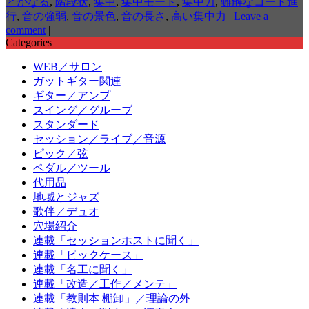
とかなる
,
階段状
,
集中
,
集中モード
,
集中力
,
難解なコード進
行
,
音の強弱
,
音の景色
,
音の長さ
,
高い集中力
|
Leave a
comment
|
Categories
WEB／サロン
ガットギター関連
ギター／アンプ
スイング／グルーブ
スタンダード
セッション／ライブ／音源
ピック／弦
ペダル／ツール
代用品
地域とジャズ
歌伴／デュオ
穴場紹介
連載「セッションホストに聞く」
連載「ピックケース」
連載「名工に聞く」
連載「改造／工作／メンテ」
連載「教則本 棚卸」／理論の外