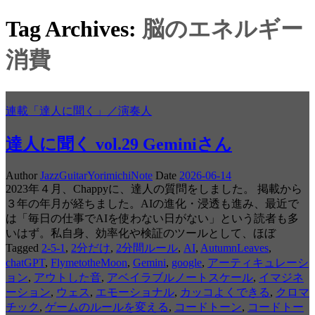
Tag Archives:
脳のエネルギー
消費
連載「達人に聞く」／演奏人
達人に聞く vol.29 Geminiさん
Author
JazzGuitarYorimichiNote
Date
2026-06-14
2023年４月、Chappyに、達人の質問をしました。 掲載から
３年の年月が経ちました。AIの進化・浸透も進み、最近で
は「毎日の仕事でAIを使わない日がない」という読者も多
いはず。私自身、効率化や検証のツールとして、ほぼ
Tagged
2-5-1
,
2分だけ
,
2分間ルール
,
AI
,
AutumnLeaves
,
chatGPT
,
FlymetotheMoon
,
Gemini
,
google
,
アーティキュレーシ
ョン
,
アウトした音
,
アベイラブルノートスケール
,
イマジネ
ーション
,
ウェス
,
エモーショナル
,
カッコよくできる
,
クロマ
チック
,
ゲームのルールを変える
,
コードトーン
,
コードトー