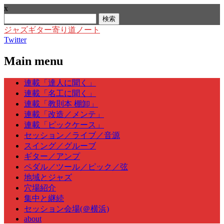
x
検
索:
ジャズギター寄り道ノート
Twitter
Main menu
Skip
連載「達人に聞く」
to
連載「名工に聞く」
content
連載「教則本 棚卸」
連載「改造／メンテ」
連載「ピックケース」
セッション／ライブ／音源
スイング／グルーブ
ギター／アンプ
ペダル／ツール／ピック／弦
地域とジャズ
穴場紹介
集中と継続
セッション会場(＠横浜)
about