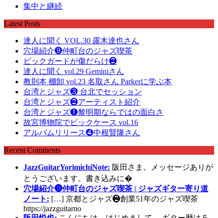
集中と継続
Latest Posts
達人に聞く VOL.30 露木達也さん
穴場紹介❾仲町台のジャズ喫茶
ピックガードが傷だらけ❷
達人に聞く vol.29 Geminiさん
教則本 棚卸 vol.23 名取さん Parkerに学ぶ本
台湾とジャズ❸ 台北でセッション
台湾とジャズ❷アーティスト紹介
台湾とジャズ❶黎明期ならではの面白さ
故宮博物院でピックケース vol.16
アルバムリリース❹中根賢隆さん
Recent Comments
JazzGuitarYorimichiNote:
阪田さま。メッセージありが
とうございます。書き込みに�
穴場紹介❾仲町台のジャズ喫茶 | ジャズギター寄り道
ノート:
[…] 京都とジャズ❷創業51年のジャズ喫茶
https://jazzguitarno
阪田悦也:
こんにちは。はじめまして。 ギター歴は５