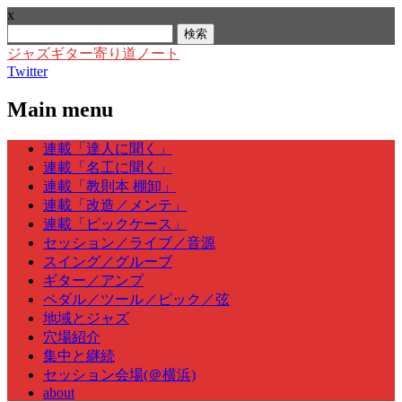
x
検
索:
ジャズギター寄り道ノート
Twitter
Main menu
Skip
連載「達人に聞く」
to
連載「名工に聞く」
content
連載「教則本 棚卸」
連載「改造／メンテ」
連載「ピックケース」
セッション／ライブ／音源
スイング／グルーブ
ギター／アンプ
ペダル／ツール／ピック／弦
地域とジャズ
穴場紹介
集中と継続
セッション会場(＠横浜)
about