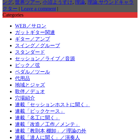
ング
,
世界ツアー
,
小沼ようすけ
,
理論
,
理論.サウンドキャラ
クター
|
Leave a comment
|
Categories
WEB／サロン
ガットギター関連
ギター／アンプ
スイング／グルーブ
スタンダード
セッション／ライブ／音源
ピック／弦
ペダル／ツール
代用品
地域とジャズ
歌伴／デュオ
穴場紹介
連載「セッションホストに聞く」
連載「ピックケース」
連載「名工に聞く」
連載「改造／工作／メンテ」
連載「教則本 棚卸」／理論の外
連載「達人に聞く」／演奏人