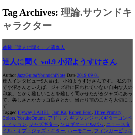
Tag Archives:
理論.サウンドキ
ャラクター
連載「達人に聞く」／演奏人
達人に聞く vol.9 小沼ようすけさん
Author
JazzGuitarYorimichiNote
Date
2019-09-01
達人インタビュー9人目は、小沼ようすけさんです。 私の中
で小沼さんといえば、ジャズ枠に囚われていない自由な人の
印象。とかく難しいことを難しく聞かせたがるジャズにあっ
て、美しさとかカッコ良さとか、当たり前のことを大切にし
て
Tagged
Flyway LABEL
,
Jam Ka
,
Roben Ford
,
Three Primary
Colors
,
YosukeOnuma
,
アドリブ
,
ギブソンジャズギターコンペ
ティション
,
ジャズギター
,
ソロギターアルバム
,
ニュースタ
イル・オブ・ジャズ・ギター
,
ハーモニー
,
フィンガーピッキ