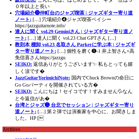
０年以上と長い
穴場紹介❾仲町台のジャズ喫茶 | ジャズギター寄り道
ノート:
[…] 穴場紹介❹ジャズ喫茶ベイシー
https://jazzguitarnote.info/
達人に聞く vol.29 Geminiさん | ジャズギター寄り道ノ
ート:
[…] 達人に聞く vol.23 Chat GPTさん […]
教則本 棚卸 vol.23 名取さん Parkerに学ぶ本 | ジャズギ
ター寄り道ノート:
[…] 個性を磨く❶-1 井上智さん×高
免信喜さんhttps://jazzgu
SEIKO:
返信ありがとうございます✨ 私もとっても嬉
しく涙です�
JazzGuitarYorimichiNote:
国内でChuck Brownの命日に
Go Goパーティを開催されている方�
SEIKO:
こんにちは！セイコです！すみません💦なん
と今返信があ�
台湾とジャズ❸ 台北でセッション | ジャズギター寄り
道ノート:
[…] 第２弾では演奏家を中心に、お聞きしま
した。HP [
Archives