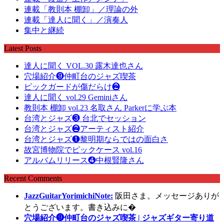
連載「教則本 棚卸」／理論の外
連載「達人に聞く」／演奏人
集中と継続
Latest Posts
達人に聞く VOL.30 露木達也さん
穴場紹介❾仲町台のジャズ喫茶
ピックガードが傷だらけ❷
達人に聞く vol.29 Geminiさん
教則本 棚卸 vol.23 名取さん Parkerに学ぶ本
台湾とジャズ❸ 台北でセッション
台湾とジャズ❷アーティスト紹介
台湾とジャズ❶黎明期ならではの面白さ
故宮博物院でピックケース vol.16
アルバムリリース❹中根賢隆さん
Recent Comments
JazzGuitarYorimichiNote:
阪田さま。メッセージありが
とうございます。書き込みに�
穴場紹介❾仲町台のジャズ喫茶 | ジャズギター寄り道