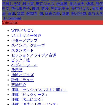
年越しそば
,
村上寛
,
東京ジャズ
,
松本隆
,
渡辺貞夫
,
煙草
,
熊代
忠文
,
熊代東洋子
,
珈琲
,
禁煙
,
笠井紀美子
,
美空ひばり
,
菊地雅
章
,
蓮如
,
親鸞
,
銀閣寺
,
鍼
,
除夜の鐘
,
陰陽
,
鯉沼利成
,
龍谷大学
|
1 Comment
|
Categories
WEB／サロン
ガットギター関連
ギター／アンプ
スイング／グルーブ
スタンダード
セッション／ライブ／音源
ピック／弦
ペダル／ツール
代用品
地域とジャズ
歌伴／デュオ
穴場紹介
連載「セッションホストに聞く」
連載「ピックケース」
連載「名工に聞く」
連載「改造／工作／メンテ」