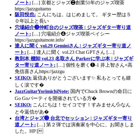
ノート:
[…] 京都とジャズ❷創業51年のジャズ喫茶
https://jazzguitarno
阪田悦也:
こんにちは。はじめまして。 ギター歴は５
０年以上と長い
穴場紹介❾仲町台のジャズ喫茶 | ジャズギター寄り道
ノート:
[…] 穴場紹介❹ジャズ喫茶ベイシー
https://jazzguitarnote.info/
達人に聞く vol.29 Geminiさん | ジャズギター寄り道ノ
ート:
[…] 達人に聞く vol.23 Chat GPTさん […]
教則本 棚卸 vol.23 名取さん Parkerに学ぶ本 | ジャズギ
ター寄り道ノート:
[…] 個性を磨く❶-1 井上智さん×高
免信喜さんhttps://jazzgu
SEIKO:
返信ありがとうございます✨ 私もとっても嬉
しく涙です�
JazzGuitarYorimichiNote:
国内でChuck Brownの命日に
Go Goパーティを開催されている方�
SEIKO:
こんにちは！セイコです！すみません💦なん
と今返信があ�
台湾とジャズ❸ 台北でセッション | ジャズギター寄り
道ノート:
[…] 第２弾では演奏家を中心に、お聞きしま
した。HP [