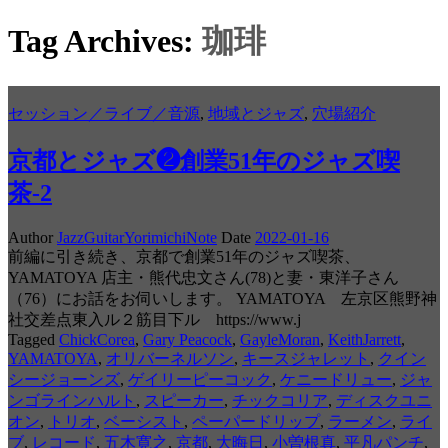
Tag Archives:
珈琲
セッション／ライブ／音源
,
地域とジャズ
,
穴場紹介
京都とジャズ❷創業51年のジャズ喫
茶-2
Author
JazzGuitarYorimichiNote
Date
2022-01-16
前編に引き続き、京都で創業51年のジャズ喫茶、
YAMATOYA 店主・熊代忠文さん(78)と妻・東洋子さん
（76）にお話をお伺いします。 YAMATOYA 左京区熊野神
社交差点東入ル２筋目下ル https://www.j
Tagged
ChickCorea
,
Gary Peacock
,
GayleMoran
,
KeithJarrett
,
YAMATOYA
,
オリバーネルソン
,
キースジャレット
,
クイン
シージョーンズ
,
ゲイリーピーコック
,
ケニードリュー
,
ジャ
ンゴラインハルト
,
スピーカー
,
チックコリア
,
ディスクユニ
オン
,
トリオ
,
ベーシスト
,
ペーパードリップ
,
ラーメン
,
ライ
ブ
,
レコード
,
五木寛之
,
京都
,
大晦日
,
小曽根真
,
平凡パンチ
,