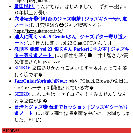
https://jazzguitarno
阪田悦也:
こんにちは。はじめまして。 ギター歴は５
０年以上と長い
穴場紹介❾仲町台のジャズ喫茶 | ジャズギター寄り道
ノート:
[…] 穴場紹介❹ジャズ喫茶ベイシー
https://jazzguitarnote.info/
達人に聞く vol.29 Geminiさん | ジャズギター寄り道ノ
ート:
[…] 達人に聞く vol.23 Chat GPTさん […]
教則本 棚卸 vol.23 名取さん Parkerに学ぶ本 | ジャズギ
ター寄り道ノート:
[…] 個性を磨く❶-1 井上智さん×高
免信喜さんhttps://jazzgu
SEIKO:
返信ありがとうございます✨ 私もとっても嬉
しく涙です�
JazzGuitarYorimichiNote:
国内でChuck Brownの命日に
Go Goパーティを開催されている方�
SEIKO:
こんにちは！セイコです！すみません💦なん
と今返信があ�
台湾とジャズ❸ 台北でセッション | ジャズギター寄り
道ノート:
[…] 第２弾では演奏家を中心に、お聞きしま
した。HP [
Archives