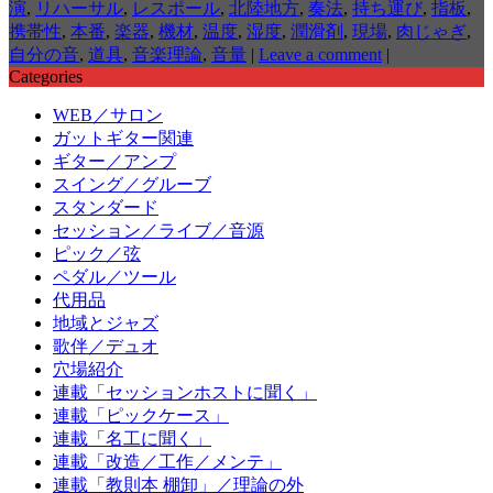
演
,
リハーサル
,
レスポール
,
北陸地方
,
奏法
,
持ち運び
,
指板
,
携帯性
,
本番
,
楽器
,
機材
,
温度
,
湿度
,
潤滑剤
,
現場
,
肉じゃぎ
,
自分の音
,
道具
,
音楽理論
,
音量
|
Leave a comment
|
Categories
WEB／サロン
ガットギター関連
ギター／アンプ
スイング／グルーブ
スタンダード
セッション／ライブ／音源
ピック／弦
ペダル／ツール
代用品
地域とジャズ
歌伴／デュオ
穴場紹介
連載「セッションホストに聞く」
連載「ピックケース」
連載「名工に聞く」
連載「改造／工作／メンテ」
連載「教則本 棚卸」／理論の外