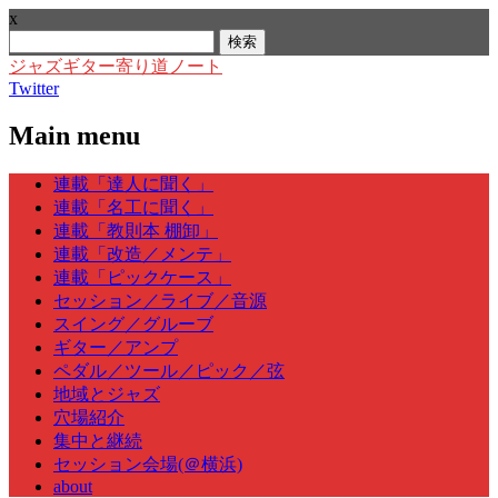
x
検
索:
ジャズギター寄り道ノート
Twitter
Main menu
Skip
連載「達人に聞く」
to
連載「名工に聞く」
content
連載「教則本 棚卸」
連載「改造／メンテ」
連載「ピックケース」
セッション／ライブ／音源
スイング／グルーブ
ギター／アンプ
ペダル／ツール／ピック／弦
地域とジャズ
穴場紹介
集中と継続
セッション会場(＠横浜)
about