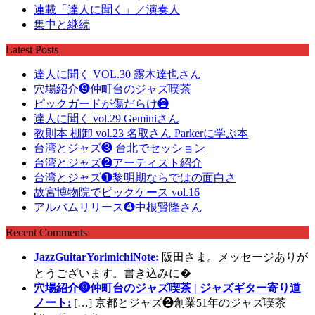
連載「達人に聞く」／演奏人
集中と継続
Latest Posts
達人に聞く VOL.30 露木達也さん
穴場紹介❾仲町台のジャズ喫茶
ピックガードが傷だらけ❷
達人に聞く vol.29 Geminiさん
教則本 棚卸 vol.23 名取さん Parkerに学ぶ本
台湾とジャズ❸ 台北でセッション
台湾とジャズ❷アーティスト紹介
台湾とジャズ❶黎明期ならではの面白さ
故宮博物院でピックケース vol.16
アルバムリリース❹中根賢隆さん
Recent Comments
JazzGuitarYorimichiNote:
阪田さま。メッセージありが
とうございます。書き込みに�
穴場紹介❾仲町台のジャズ喫茶 | ジャズギター寄り道
ノート:
[…] 京都とジャズ❷創業51年のジャズ喫茶