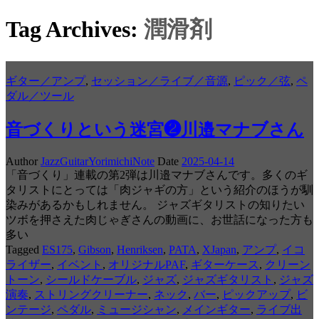
Tag Archives:
潤滑剤
ギター／アンプ
,
セッション／ライブ／音源
,
ピック／弦
,
ペ
ダル／ツール
音づくりという迷宮❷川邉マナブさん
Author
JazzGuitarYorimichiNote
Date
2025-04-14
「音づくり」連載の第2弾は川邉マナブさんです。多くのギ
タリストにとっては「肉ジャギの方」という紹介のほうが馴
染みがあるかもしれません。 ジャズギタリストの知りたい
ツボを押さえた肉じゃぎさんの動画に、お世話になった方も
多い
Tagged
ES175
,
Gibson
,
Henriksen
,
PATA
,
XJapan
,
アンプ
,
イコ
ライザー
,
イベント
,
オリジナルPAF
,
ギターケース
,
クリーン
トーン
,
シールドケーブル
,
ジャズ
,
ジャズギタリスト
,
ジャズ
演奏
,
ストリングクリーナー
,
ネック
,
バー
,
ピックアップ
,
ビ
ンテージ
,
ペダル
,
ミュージシャン
,
メインギター
,
ライブ出