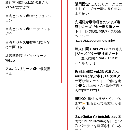
教則本 棚卸 vol.23 名取さん
阪田悦也:
こんにちは。はじめ
Parkerに学ぶ本
まして。 ギター歴は５０年以
上と長い
台湾とジャズ❸ 台北でセッシ
ョン
穴場紹介❾仲町台のジャズ喫
茶 | ジャズギター寄り道ノー
台湾とジャズ❷アーティスト
ト:
[…] 穴場紹介❹ジャズ喫茶
紹介
ベイシー
https://jazzguitarnote.info/
台湾とジャズ❶黎明期ならで
はの面白さ
達人に聞く vol.29 Geminiさん
| ジャズギター寄り道ノート:
故宮博物院でピックケース
[…] 達人に聞く vol.23 Chat
vol.16
GPTさん […]
アルバムリリース❹中根賢隆
教則本 棚卸 vol.23 名取さん
さん
Parkerに学ぶ本 | ジャズギタ
ー寄り道ノート:
[…] 個性を磨
く❶-1 井上智さん×高免信喜さ
んhttps://jazzgu
SEIKO:
返信ありがとうござい
ます
私もとっても嬉しく涙
です�
JazzGuitarYorimichiNote:
国
内でChuck Brownの命日に Go
Goパーティを開催されている