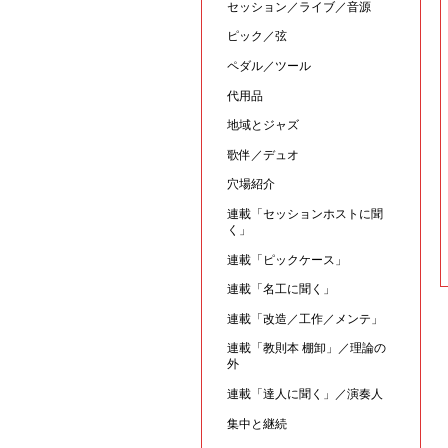
セッション／ライブ／音源
ピック／弦
ペダル／ツール
代用品
地域とジャズ
歌伴／デュオ
穴場紹介
連載「セッションホストに聞
く」
連載「ピックケース」
連載「名工に聞く」
連載「改造／工作／メンテ」
連載「教則本 棚卸」／理論の
外
連載「達人に聞く」／演奏人
集中と継続