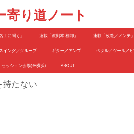
ー寄り道ノート
名工に聞く」
連載「教則本 棚卸」
連載「改造／メンテ
スイング／グルーブ
ギター／アンプ
ペダル／ツール／ピ
セッション会場(＠横浜)
ABOUT
を持たない