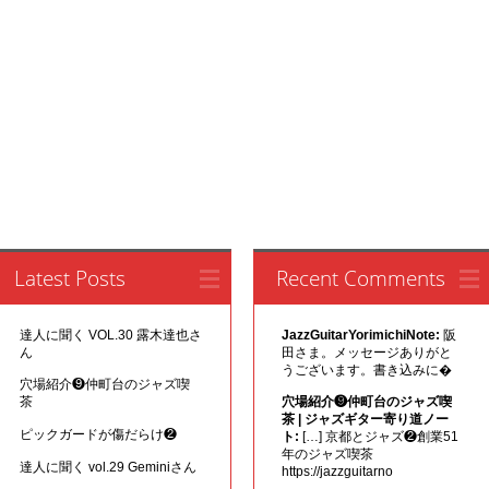
Latest Posts
Recent Comments
達人に聞く VOL.30 露木達也さ
JazzGuitarYorimichiNote:
阪
ん
田さま。メッセージありがと
うございます。書き込みに�
穴場紹介❾仲町台のジャズ喫
茶
穴場紹介❾仲町台のジャズ喫
茶 | ジャズギター寄り道ノー
ピックガードが傷だらけ❷
ト:
[…] 京都とジャズ❷創業51
年のジャズ喫茶
達人に聞く vol.29 Geminiさん
https://jazzguitarno