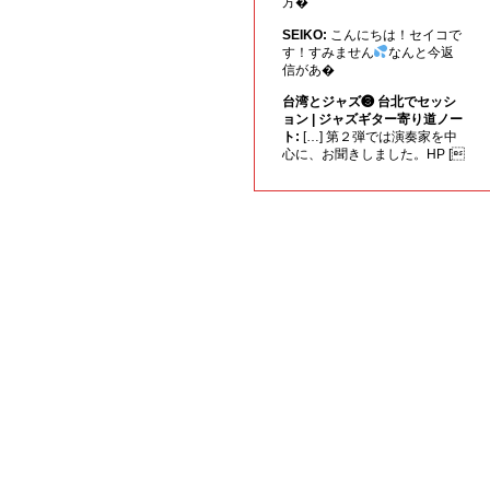
方�
SEIKO:
こんにちは！セイコで
す！すみません
なんと今返
信があ�
台湾とジャズ❸ 台北でセッシ
ョン | ジャズギター寄り道ノー
ト:
[…] 第２弾では演奏家を中
心に、お聞きしました。HP [