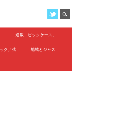
」
連載「ピックケース」
ック／弦
地域とジャズ