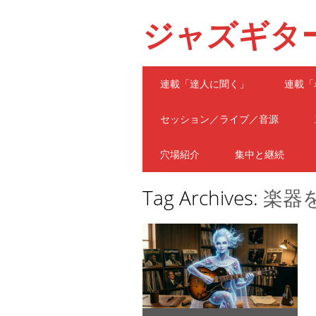
ジャズギタ
Main menu
Skip
連載「達人に聞く」
連載「
to
content
セッション／ライブ／音源
穴場紹介
集中と継続
Tag Archives:
楽器