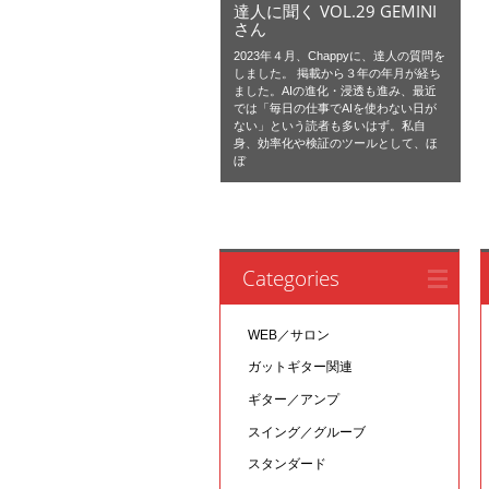
達人に聞く VOL.29 GEMINI
さん
2023年４月、Chappyに、達人の質問を
しました。 掲載から３年の年月が経ち
ました。AIの進化・浸透も進み、最近
では「毎日の仕事でAIを使わない日が
ない」という読者も多いはず。私自
身、効率化や検証のツールとして、ほ
ぼ
Categories
WEB／サロン
ガットギター関連
ギター／アンプ
スイング／グルーブ
スタンダード