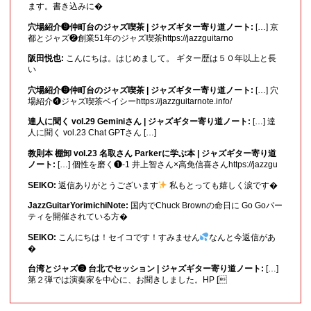
ます。書き込みに�
穴場紹介❾仲町台のジャズ喫茶 | ジャズギター寄り道ノート:
[…] 京
都とジャズ❷創業51年のジャズ喫茶https://jazzguitarno
阪田悦也:
こんにちは。はじめまして。 ギター歴は５０年以上と長
い
穴場紹介❾仲町台のジャズ喫茶 | ジャズギター寄り道ノート:
[…] 穴
場紹介❹ジャズ喫茶ベイシーhttps://jazzguitarnote.info/
達人に聞く vol.29 Geminiさん | ジャズギター寄り道ノート:
[…] 達
人に聞く vol.23 Chat GPTさん […]
教則本 棚卸 vol.23 名取さん Parkerに学ぶ本 | ジャズギター寄り道
ノート:
[…] 個性を磨く❶-1 井上智さん×高免信喜さんhttps://jazzgu
SEIKO:
返信ありがとうございます
私もとっても嬉しく涙です�
JazzGuitarYorimichiNote:
国内でChuck Brownの命日に Go Goパー
ティを開催されている方�
SEIKO:
こんにちは！セイコです！すみません
なんと今返信があ
�
台湾とジャズ❸ 台北でセッション | ジャズギター寄り道ノート:
[…]
第２弾では演奏家を中心に、お聞きしました。HP [