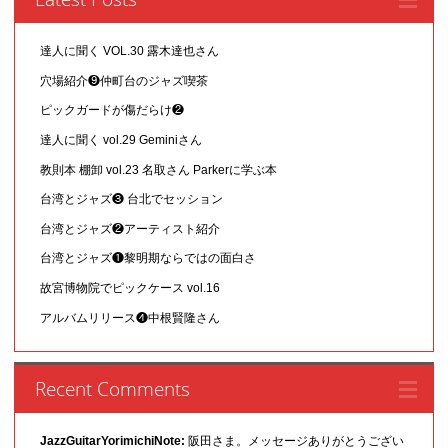
達人に聞く VOL.30 露木達也さん
穴場紹介❾仲町台のジャズ喫茶
ピックガードが傷だらけ❷
達人に聞く vol.29 Geminiさん
教則本 棚卸 vol.23 名取さん Parkerに学ぶ本
台湾とジャズ❸ 台北でセッション
台湾とジャズ❷アーティスト紹介
台湾とジャズ❶黎明期ならではの面白さ
故宮博物院でピックケース vol.16
アルバムリリース❹中根賢隆さん
Recent Comments
JazzGuitarYorimichiNote:
阪田さま。メッセージありがとうござい