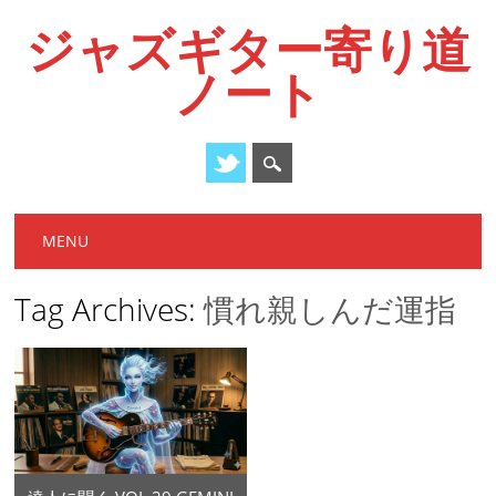
ジャズギター寄り道
ノート
Main menu
Skip
MENU
to
content
Tag Archives:
慣れ親しんだ運指