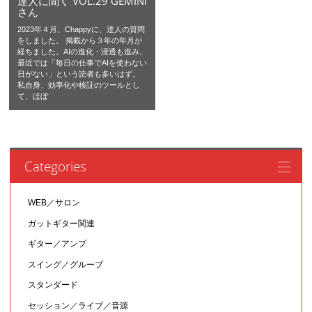
達人に聞く VOL.29 GEMINI
さん
2023年４月、Chappyに、達人の質問
をしました。 掲載から３年の年月が
経ちました。AIの進化・浸透も進み、
最近では「毎日の仕事でAIを使わない
日がない」という読者も多いはず。
私自身、効率化や検証のツールとし
て、ほぼ
Categories
WEB／サロン
ガットギター関連
ギター／アンプ
スイング／グルーブ
スタンダード
セッション／ライブ／音源