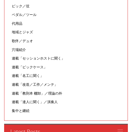
ピック／弦
ペダル／ツール
代用品
地域とジャズ
歌伴／デュオ
穴場紹介
連載「セッションホストに聞く」
連載「ピックケース」
連載「名工に聞く」
連載「改造／工作／メンテ」
連載「教則本 棚卸」／理論の外
連載「達人に聞く」／演奏人
集中と継続
Latest Posts