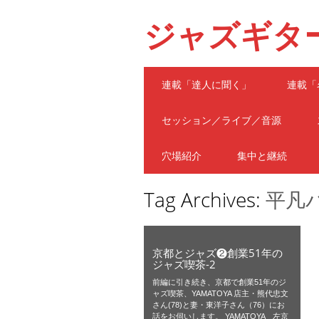
ジャズギタ
Main menu
Skip
連載「達人に聞く」
連載「
to
content
セッション／ライブ／音源
穴場紹介
集中と継続
Tag Archives:
平凡
京都とジャズ❷創業51年の
ジャズ喫茶-2
前編に引き続き、京都で創業51年のジ
ャズ喫茶、YAMATOYA 店主・熊代忠文
さん(78)と妻・東洋子さん（76）にお
話をお伺いします。 YAMATOYA 左京