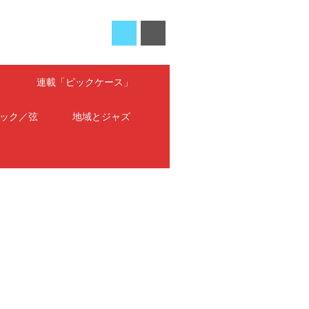
」
連載「ピックケース」
ック／弦
地域とジャズ