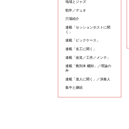
地域とジャズ
歌伴／デュオ
穴場紹介
連載「セッションホストに聞
く」
連載「ピックケース」
連載「名工に聞く」
連載「改造／工作／メンテ」
連載「教則本 棚卸」／理論の
外
連載「達人に聞く」／演奏人
集中と継続