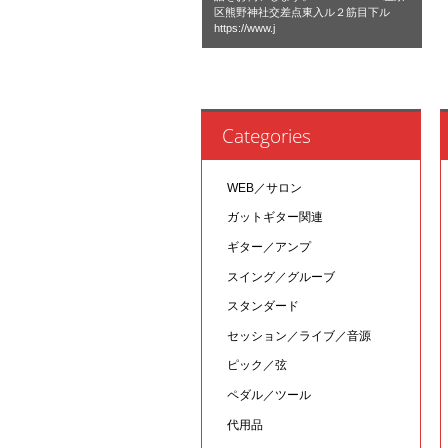
区熊野神社交差点東入ル２筋目下ル
https://www.j
Categories
WEB／サロン
ガットギター関連
ギター／アンプ
スイング／グルーブ
スタンダード
セッション／ライブ／音源
ピック／弦
ペダル／ツール
代用品