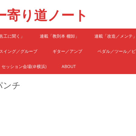
ー寄り道ノート
名工に聞く」
連載「教則本 棚卸」
連載「改造／メンテ
スイング／グルーブ
ギター／アンプ
ペダル／ツール／ピ
セッション会場(＠横浜)
ABOUT
パンチ