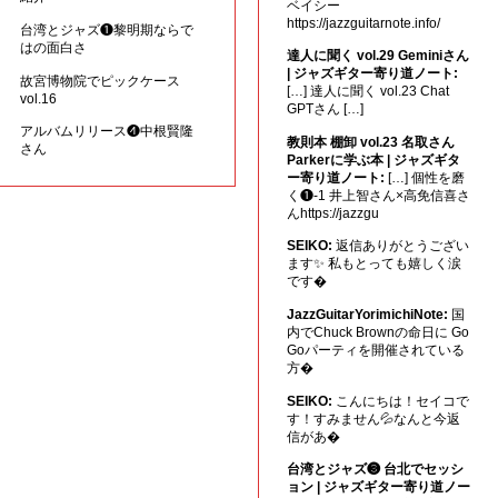
ベイシー
https://jazzguitarnote.info/
台湾とジャズ❶黎明期ならで
はの面白さ
達人に聞く vol.29 Geminiさん
| ジャズギター寄り道ノート:
故宮博物院でピックケース
[…] 達人に聞く vol.23 Chat
vol.16
GPTさん […]
アルバムリリース❹中根賢隆
教則本 棚卸 vol.23 名取さん
さん
Parkerに学ぶ本 | ジャズギタ
ー寄り道ノート:
[…] 個性を磨
く❶-1 井上智さん×高免信喜さ
んhttps://jazzgu
SEIKO:
返信ありがとうござい
ます✨ 私もとっても嬉しく涙
です�
JazzGuitarYorimichiNote:
国
内でChuck Brownの命日に Go
Goパーティを開催されている
方�
SEIKO:
こんにちは！セイコで
す！すみません💦なんと今返
信があ�
台湾とジャズ❸ 台北でセッシ
ョン | ジャズギター寄り道ノー