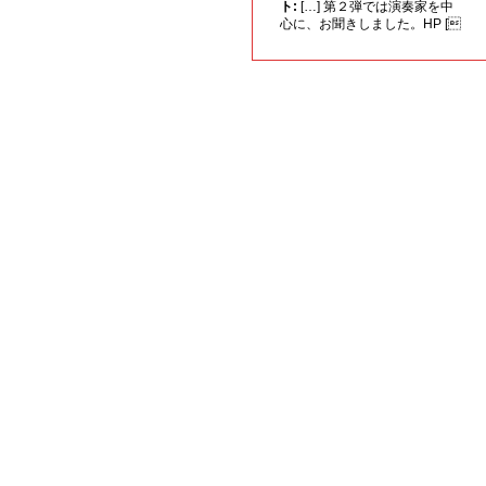
ト:
[…] 第２弾では演奏家を中
心に、お聞きしました。HP [