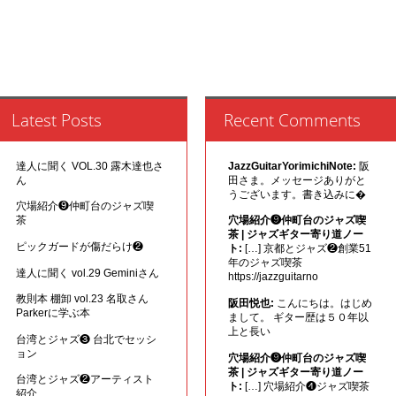
Latest Posts
Recent Comments
達人に聞く VOL.30 露木達也さ
JazzGuitarYorimichiNote:
阪
ん
田さま。メッセージありがと
うございます。書き込みに�
穴場紹介❾仲町台のジャズ喫
茶
穴場紹介❾仲町台のジャズ喫
茶 | ジャズギター寄り道ノー
ピックガードが傷だらけ❷
ト:
[…] 京都とジャズ❷創業51
年のジャズ喫茶
達人に聞く vol.29 Geminiさん
https://jazzguitarno
教則本 棚卸 vol.23 名取さん
阪田悦也:
こんにちは。はじめ
Parkerに学ぶ本
まして。 ギター歴は５０年以
上と長い
台湾とジャズ❸ 台北でセッシ
ョン
穴場紹介❾仲町台のジャズ喫
茶 | ジャズギター寄り道ノー
台湾とジャズ❷アーティスト
ト:
[…] 穴場紹介❹ジャズ喫茶
紹介