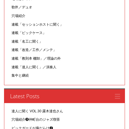
歌伴／デュオ
穴場紹介
連載「セッションホストに聞く」
連載「ピックケース」
連載「名工に聞く」
連載「改造／工作／メンテ」
連載「教則本 棚卸」／理論の外
連載「達人に聞く」／演奏人
集中と継続
Latest Posts
達人に聞く VOL.30 露木達也さん
穴場紹介❾仲町台のジャズ喫茶
ピックガードが傷だらけ❷