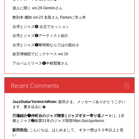
達人に聞く vol.29 Geminiさん
教則本 棚卸 vol.23 名取さん Parkerに学ぶ本
台湾とジャズ❸ 台北でセッション
台湾とジャズ❷アーティスト紹介
台湾とジャズ❶黎明期ならではの面白さ
故宮博物院でピックケース vol.16
アルバムリリース❹中根賢隆さん
Recent Comments
JazzGuitarYorimichiNote:
阪田さま。メッセージありがとうござい
ます。書き込みに�
穴場紹介❾仲町台のジャズ喫茶 | ジャズギター寄り道ノート:
[…] 京
都とジャズ❷創業51年のジャズ喫茶https://jazzguitarno
阪田悦也:
こんにちは。はじめまして。 ギター歴は５０年以上と長
い