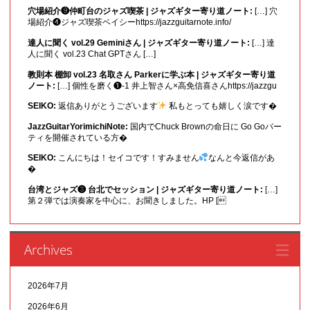
穴場紹介❾仲町台のジャズ喫茶 | ジャズギター寄り道ノート:
[…] 穴
場紹介❹ジャズ喫茶ベイシーhttps://jazzguitarnote.info/
達人に聞く vol.29 Geminiさん | ジャズギター寄り道ノート:
[…] 達
人に聞く vol.23 Chat GPTさん […]
教則本 棚卸 vol.23 名取さん Parkerに学ぶ本 | ジャズギター寄り道
ノート:
[…] 個性を磨く❶-1 井上智さん×高免信喜さんhttps://jazzgu
SEIKO:
返信ありがとうございます
私もとっても嬉しく涙です�
JazzGuitarYorimichiNote:
国内でChuck Brownの命日に Go Goパー
ティを開催されている方�
SEIKO:
こんにちは！セイコです！すみません
なんと今返信があ
�
台湾とジャズ❸ 台北でセッション | ジャズギター寄り道ノート:
[…]
第２弾では演奏家を中心に、お聞きしました。HP [
Archives
2026年7月
2026年6月