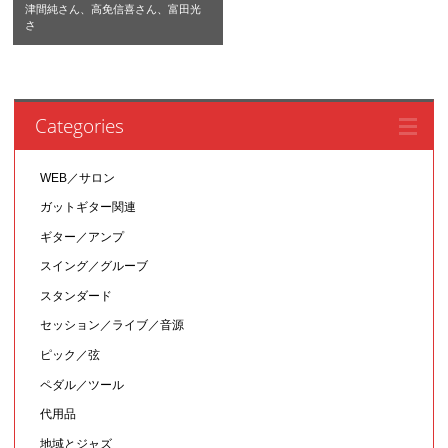
津間純さん、高免信喜さん、富田光
さ
Categories
WEB／サロン
ガットギター関連
ギター／アンプ
スイング／グルーブ
スタンダード
セッション／ライブ／音源
ピック／弦
ペダル／ツール
代用品
地域とジャズ