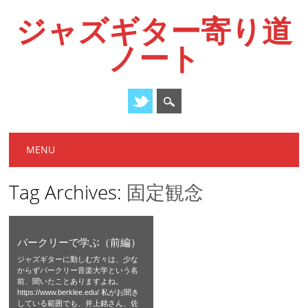
ジャズギター寄り道
ノート
Main menu
Skip
MENU
to
content
Tag Archives:
固定観念
バークリーで学ぶ（前編）
ジャズギターに勤しむ方々は、少な
からずバークリー音楽大学という名
前、聞いたことありますよね。
https://www.berklee.edu/ 私がお聞き
している範囲でも、井上銘さん、佐