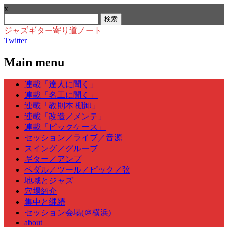
x
検
索:
ジャズギター寄り道ノート
Twitter
Main menu
Skip
連載「達人に聞く」
to
連載「名工に聞く」
content
連載「教則本 棚卸」
連載「改造／メンテ」
連載「ピックケース」
セッション／ライブ／音源
スイング／グルーブ
ギター／アンプ
ペダル／ツール／ピック／弦
地域とジャズ
穴場紹介
集中と継続
セッション会場(＠横浜)
about