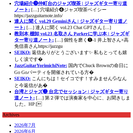
穴場紹介❾仲町台のジャズ喫茶 | ジャズギター寄り道
ノート:
[…] 穴場紹介❹ジャズ喫茶ベイシー
https://jazzguitarnote.info/
達人に聞く vol.29 Geminiさん | ジャズギター寄り道ノ
ート:
[…] 達人に聞く vol.23 Chat GPTさん […]
教則本 棚卸 vol.23 名取さん Parkerに学ぶ本 | ジャズギ
ター寄り道ノート:
[…] 個性を磨く❶-1 井上智さん×高
免信喜さんhttps://jazzgu
SEIKO:
返信ありがとうございます✨ 私もとっても嬉
しく涙です�
JazzGuitarYorimichiNote:
国内でChuck Brownの命日に
Go Goパーティを開催されている方�
SEIKO:
こんにちは！セイコです！すみません💦なん
と今返信があ�
台湾とジャズ❸ 台北でセッション | ジャズギター寄り
道ノート:
[…] 第２弾では演奏家を中心に、お聞きしま
した。HP [
Archives
2026年7月
2026年6月