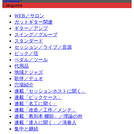
Categories
WEB／サロン
ガットギター関連
ギター／アンプ
スイング／グルーブ
スタンダード
セッション／ライブ／音源
ピック／弦
ペダル／ツール
代用品
地域とジャズ
歌伴／デュオ
穴場紹介
連載「セッションホストに聞く」
連載「ピックケース」
連載「名工に聞く」
連載「改造／工作／メンテ」
連載「教則本 棚卸」／理論の外
連載「達人に聞く」／演奏人
集中と継続