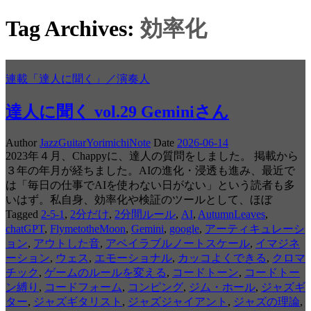
Tag Archives:
効率化
連載「達人に聞く」／演奏人
達人に聞く vol.29 Geminiさん
Author
JazzGuitarYorimichiNote
Date
2026-06-14
2023年４月、Chappyに、達人の質問をしました。 掲載から
３年の年月が経ちました。AIの進化・浸透も進み、最近で
は「毎日の仕事でAIを使わない日がない」という読者も多
いはず。私自身、効率化や検証のツールとして、ほぼ
Tagged
2-5-1
,
2分だけ
,
2分間ルール
,
AI
,
AutumnLeaves
,
chatGPT
,
FlymetotheMoon
,
Gemini
,
google
,
アーティキュレーシ
ョン
,
アウトした音
,
アベイラブルノートスケール
,
イマジネ
ーション
,
ウェス
,
エモーショナル
,
カッコよくできる
,
クロマ
チック
,
ゲームのルールを変える
,
コードトーン
,
コードトー
ン縛り
,
コードフォーム
,
コンピング
,
ジム・ホール
,
ジャズギ
ター
,
ジャズギタリスト
,
ジャズジャイアント
,
ジャズの理論
,