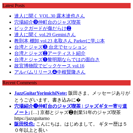
Latest Posts
達人に聞く VOL.30 露木達也さん
穴場紹介❾仲町台のジャズ喫茶
ピックガードが傷だらけ❷
達人に聞く vol.29 Geminiさん
教則本 棚卸 vol.23 名取さん Parkerに学ぶ本
台湾とジャズ❸ 台北でセッション
台湾とジャズ❷アーティスト紹介
台湾とジャズ❶黎明期ならではの面白さ
故宮博物院でピックケース vol.16
アルバムリリース❹中根賢隆さん
Recent Comments
JazzGuitarYorimichiNote:
阪田さま。メッセージありが
とうございます。書き込みに�
穴場紹介❾仲町台のジャズ喫茶 | ジャズギター寄り道
ノート:
[…] 京都とジャズ❷創業51年のジャズ喫茶
https://jazzguitarno
阪田悦也:
こんにちは。はじめまして。 ギター歴は５
０年以上と長い