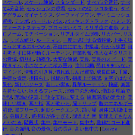
スケール
,
スケール練習
,
スタンダード
,
すべて2分音符
,
すべ
て4分音符
,
セッションの現場
,
セットの絵
,
ソロを歌う
,
ダイ
アグラム
,
ダイナミクス
,
ツーファイブワン
,
ディミニッシュ
置換
,
テンポ
,
ハードル
,
パス
,
バッキングトラック
,
ハミング
,
ファーストステップ
,
プロっぽいミス
,
ミリ単位の進歩
,
メト
ロノーム
,
モチベーション
,
リアルタイム演奏
,
リカバー
,
リズ
ム
,
リズム縛り
,
ルーティン
,
一度に処理する情報量
,
上手く弾
こうとするのをやめる
,
不自由にする
,
中級者
,
何から練習
,
何
も考えずに体が動くルーティン
,
作業興奮
,
偉大なギタリスト
の音源
,
切り札
,
効率化
,
大変な練習
,
実践
,
実践のスピード
,
実
験タイム
,
小さなことに積み重ね
,
強制起動
,
恐れを知らない
マインド
,
情報の引き算
,
慣れ親しんだ運指
,
成長曲線
,
手癖
,
手癖を肯定
,
指慣らし
,
指板の形
,
指板上で確認
,
文字ではなく
景色
,
新しいジャズ
,
新しい響き
,
昇華ルーティン
,
検証
,
楽器
を持たない
,
歌えるフレーズ
,
演奏中の恐怖心
,
理由を理論で
説明
,
理論の逆算
,
理論を実践に変える
,
練習環境の定食化
,
美
味しい響き
,
耳と指
,
耳と歌から
,
脳トリップ
,
脳のエネルギー
消費
,
脳フリーズ
,
起動シークエンス
,
踊り場
,
身体に馴染ませ
る
,
身構える
,
選択肢が多すぎる
,
間違えた音
,
間違えてもなん
とかなる
,
階段状
,
集中
,
集中モード
,
集中力
,
難解なコード進
行
,
音の強弱
,
音の景色
,
音の長さ
,
高い集中力
|
Leave a
comment
|