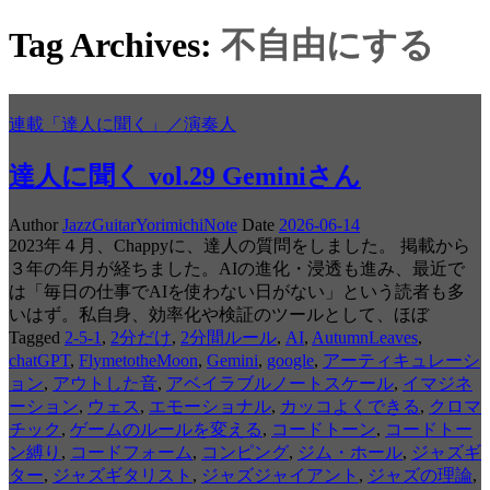
Tag Archives:
不自由にする
連載「達人に聞く」／演奏人
達人に聞く vol.29 Geminiさん
Author
JazzGuitarYorimichiNote
Date
2026-06-14
2023年４月、Chappyに、達人の質問をしました。 掲載から
３年の年月が経ちました。AIの進化・浸透も進み、最近で
は「毎日の仕事でAIを使わない日がない」という読者も多
いはず。私自身、効率化や検証のツールとして、ほぼ
Tagged
2-5-1
,
2分だけ
,
2分間ルール
,
AI
,
AutumnLeaves
,
chatGPT
,
FlymetotheMoon
,
Gemini
,
google
,
アーティキュレーシ
ョン
,
アウトした音
,
アベイラブルノートスケール
,
イマジネ
ーション
,
ウェス
,
エモーショナル
,
カッコよくできる
,
クロマ
チック
,
ゲームのルールを変える
,
コードトーン
,
コードトー
ン縛り
,
コードフォーム
,
コンピング
,
ジム・ホール
,
ジャズギ
ター
,
ジャズギタリスト
,
ジャズジャイアント
,
ジャズの理論
,