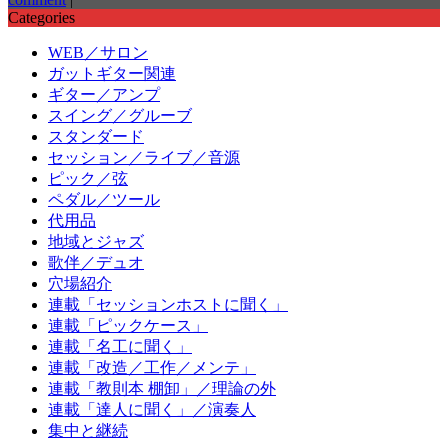
Categories
WEB／サロン
ガットギター関連
ギター／アンプ
スイング／グルーブ
スタンダード
セッション／ライブ／音源
ピック／弦
ペダル／ツール
代用品
地域とジャズ
歌伴／デュオ
穴場紹介
連載「セッションホストに聞く」
連載「ピックケース」
連載「名工に聞く」
連載「改造／工作／メンテ」
連載「教則本 棚卸」／理論の外
連載「達人に聞く」／演奏人
集中と継続