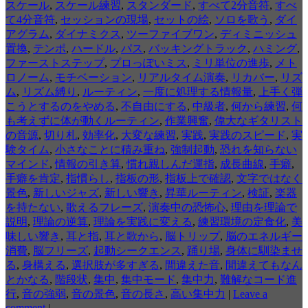
スケール
,
スケール練習
,
スタンダード
,
すべて2分音符
,
すべ
て4分音符
,
セッションの現場
,
セットの絵
,
ソロを歌う
,
ダイ
アグラム
,
ダイナミクス
,
ツーファイブワン
,
ディミニッシュ
置換
,
テンポ
,
ハードル
,
パス
,
バッキングトラック
,
ハミング
,
ファーストステップ
,
プロっぽいミス
,
ミリ単位の進歩
,
メト
ロノーム
,
モチベーション
,
リアルタイム演奏
,
リカバー
,
リズ
ム
,
リズム縛り
,
ルーティン
,
一度に処理する情報量
,
上手く弾
こうとするのをやめる
,
不自由にする
,
中級者
,
何から練習
,
何
も考えずに体が動くルーティン
,
作業興奮
,
偉大なギタリスト
の音源
,
切り札
,
効率化
,
大変な練習
,
実践
,
実践のスピード
,
実
験タイム
,
小さなことに積み重ね
,
強制起動
,
恐れを知らない
マインド
,
情報の引き算
,
慣れ親しんだ運指
,
成長曲線
,
手癖
,
手癖を肯定
,
指慣らし
,
指板の形
,
指板上で確認
,
文字ではなく
景色
,
新しいジャズ
,
新しい響き
,
昇華ルーティン
,
検証
,
楽器
を持たない
,
歌えるフレーズ
,
演奏中の恐怖心
,
理由を理論で
説明
,
理論の逆算
,
理論を実践に変える
,
練習環境の定食化
,
美
味しい響き
,
耳と指
,
耳と歌から
,
脳トリップ
,
脳のエネルギー
消費
,
脳フリーズ
,
起動シークエンス
,
踊り場
,
身体に馴染ませ
る
,
身構える
,
選択肢が多すぎる
,
間違えた音
,
間違えてもなん
とかなる
,
階段状
,
集中
,
集中モード
,
集中力
,
難解なコード進
行
,
音の強弱
,
音の景色
,
音の長さ
,
高い集中力
|
Leave a
comment
|