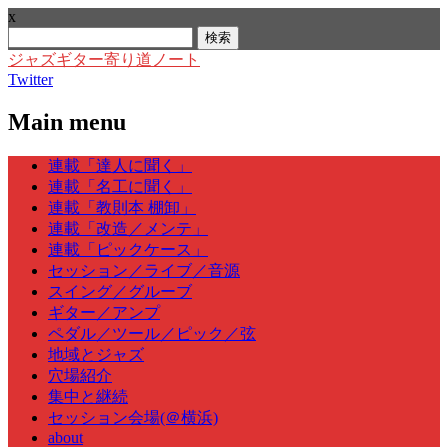
x
検
索:
ジャズギター寄り道ノート
Twitter
Main menu
Skip
連載「達人に聞く」
to
連載「名工に聞く」
content
連載「教則本 棚卸」
連載「改造／メンテ」
連載「ピックケース」
セッション／ライブ／音源
スイング／グルーブ
ギター／アンプ
ペダル／ツール／ピック／弦
地域とジャズ
穴場紹介
集中と継続
セッション会場(＠横浜)
about