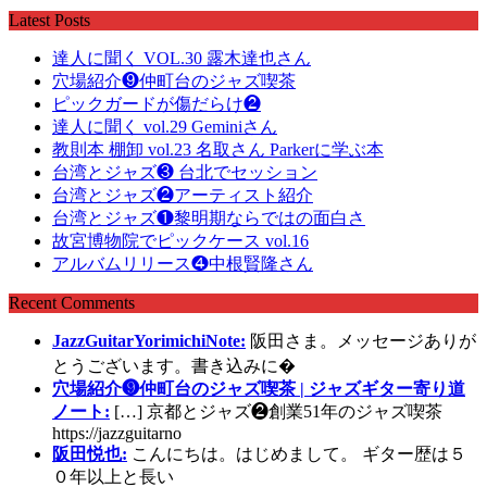
Latest Posts
達人に聞く VOL.30 露木達也さん
穴場紹介❾仲町台のジャズ喫茶
ピックガードが傷だらけ❷
達人に聞く vol.29 Geminiさん
教則本 棚卸 vol.23 名取さん Parkerに学ぶ本
台湾とジャズ❸ 台北でセッション
台湾とジャズ❷アーティスト紹介
台湾とジャズ❶黎明期ならではの面白さ
故宮博物院でピックケース vol.16
アルバムリリース❹中根賢隆さん
Recent Comments
JazzGuitarYorimichiNote:
阪田さま。メッセージありが
とうございます。書き込みに�
穴場紹介❾仲町台のジャズ喫茶 | ジャズギター寄り道
ノート:
[…] 京都とジャズ❷創業51年のジャズ喫茶
https://jazzguitarno
阪田悦也:
こんにちは。はじめまして。 ギター歴は５
０年以上と長い