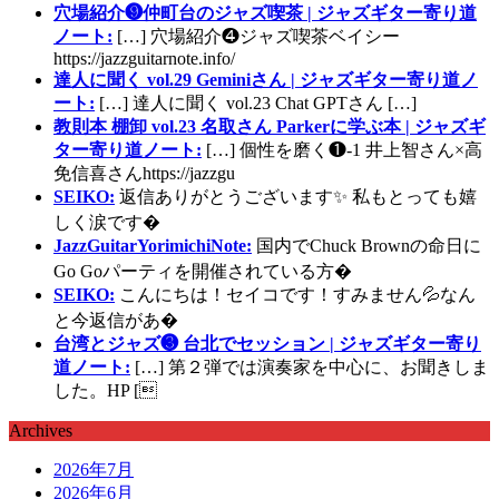
穴場紹介❾仲町台のジャズ喫茶 | ジャズギター寄り道
ノート:
[…] 穴場紹介❹ジャズ喫茶ベイシー
https://jazzguitarnote.info/
達人に聞く vol.29 Geminiさん | ジャズギター寄り道ノ
ート:
[…] 達人に聞く vol.23 Chat GPTさん […]
教則本 棚卸 vol.23 名取さん Parkerに学ぶ本 | ジャズギ
ター寄り道ノート:
[…] 個性を磨く❶-1 井上智さん×高
免信喜さんhttps://jazzgu
SEIKO:
返信ありがとうございます✨ 私もとっても嬉
しく涙です�
JazzGuitarYorimichiNote:
国内でChuck Brownの命日に
Go Goパーティを開催されている方�
SEIKO:
こんにちは！セイコです！すみません💦なん
と今返信があ�
台湾とジャズ❸ 台北でセッション | ジャズギター寄り
道ノート:
[…] 第２弾では演奏家を中心に、お聞きしま
した。HP [
Archives
2026年7月
2026年6月