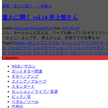
連載「達人に聞く」／演奏人
達人に聞く vol.14 井上智さん
Author
JazzGuitarYorimichiNote
Date
2021-05-30
ジム・ホールさんと言えば、ジャズを触っているギタリスト
（さとし）さんです。 井上さんは、京都でプロ仕事を10
Tagged
9Songs
,
BFジャズスクール
,
ヴィレッジヴァンガード
,
ズ
,
ジャズクラブ
,
ジャズワークショップ
,
ジャックマクダフ
,
ド
,
バリーハリス
,
フランクフォスター
,
ブルーノート
,
ベニー
Categories
WEB／サロン
ガットギター関連
ギター／アンプ
スイング／グルーブ
スタンダード
セッション／ライブ／音源
ピック／弦
ペダル／ツール
代用品