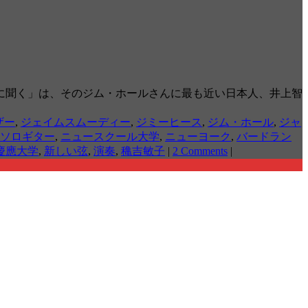
に聞く」は、そのジム・ホールさんに最も近い日本人、井上智
ザー
,
ジェイムスムーディー
,
ジミーヒース
,
ジム・ホール
,
ジャ
ソロギター
,
ニュースクール大学
,
ニューヨーク
,
バードラン
慶應大学
,
新しい弦
,
演奏
,
穐吉敏子
|
2 Comments
|