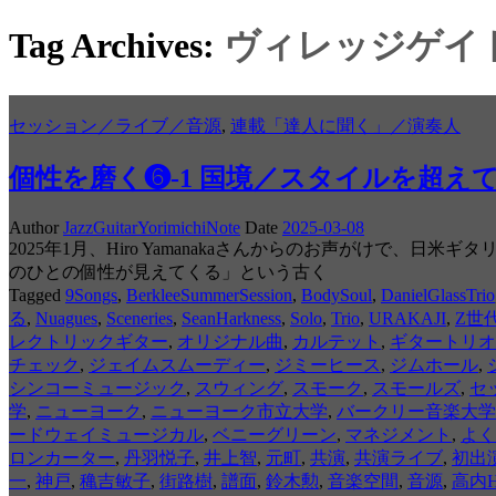
Tag Archives:
ヴィレッジゲイ
セッション／ライブ／音源
,
連載「達人に聞く」／演奏人
個性を磨く❻-1 国境／スタイルを超え
Author
JazzGuitarYorimichiNote
Date
2025-03-08
2025年1月、Hiro Yamanakaさんからのお声がけ
のひとの個性が見えてくる」という古く
Tagged
9Songs
,
BerkleeSummerSession
,
BodySoul
,
DanielGlassTrio
る
,
Nuagues
,
Sceneries
,
SeanHarkness
,
Solo
,
Trio
,
URAKAJI
,
Z世
レクトリックギター
,
オリジナル曲
,
カルテット
,
ギタートリオ
チェック
,
ジェイムスムーディー
,
ジミーヒース
,
ジムホール
,
シンコーミュージック
,
スウィング
,
スモーク
,
スモールズ
,
セ
学
,
ニューヨーク
,
ニューヨーク市立大学
,
バークリー音楽大学
ードウェイミュージカル
,
ベニーグリーン
,
マネジメント
,
よく
ロンカーター
,
丹羽悦子
,
井上智
,
元町
,
共演
,
共演ライブ
,
初出
一
,
神戸
,
穐吉敏子
,
街路樹
,
譜面
,
鈴木勲
,
音楽空間
,
音源
,
高内