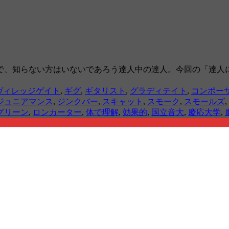
で、知らない方はいないであろう達人中の達人。今回の「達人
ヴィレッジゲイト
,
ギグ
,
ギタリスト
,
グラディテイト
,
コンポー
ジュニアマンス
,
ジンクバー
,
スキャット
,
スモーク
,
スモールズ
,
グリーン
,
ロンカーター
,
体で理解
,
効果的
,
国立音大
,
慶応大学
,