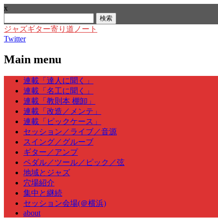
x
検
索:
ジャズギター寄り道ノート
Twitter
Main menu
Skip
連載「達人に聞く」
to
連載「名工に聞く」
content
連載「教則本 棚卸」
連載「改造／メンテ」
連載「ピックケース」
セッション／ライブ／音源
スイング／グルーブ
ギター／アンプ
ペダル／ツール／ピック／弦
地域とジャズ
穴場紹介
集中と継続
セッション会場(＠横浜)
about