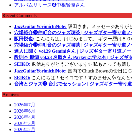
アルバムリリース❹中根賢隆さん
Recent Comments
JazzGuitarYorimichiNote:
阪田さま。メッセージありが
穴場紹介❾仲町台のジャズ喫茶 | ジャズギター寄り道ノ
阪田悦也:
こんにちは。はじめまして。 ギター歴は５０
穴場紹介❾仲町台のジャズ喫茶 | ジャズギター寄り道ノ
達人に聞く vol.29 Geminiさん | ジャズギター寄り道ノー
教則本 棚卸 vol.23 名取さん Parkerに学ぶ本 | ジャ
SEIKO:
返信ありがとうございます✨ 私もとっても嬉し
JazzGuitarYorimichiNote:
国内でChuck Brownの命日
SEIKO:
こんにちは！セイコです！すみません💦なんと
台湾とジャズ❸ 台北でセッション | ジャズギター寄り道
Archives
2026年7月
2026年6月
2026年4月
2026年3月
2026年2月