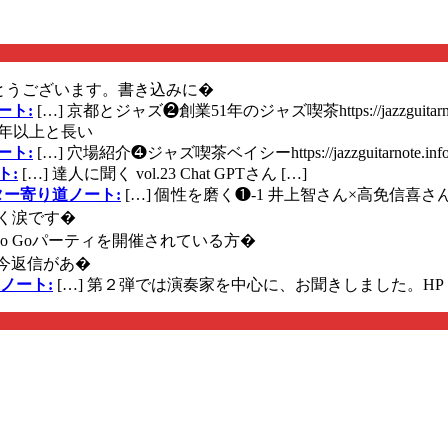
とうございます。書き込みに�
ート:
[…] 京都とジャズ❷創業51年のジャズ喫茶https://jazzguitarn
年以上と長い
ート:
[…] 穴場紹介❹ジャズ喫茶ベイシーhttps://jazzguitarnote.info
ト:
[…] 達人に聞く vol.23 Chat GPTさん […]
ズギター寄り道ノート:
[…] 個性を磨く❶-1 井上智さん×高免信喜さんhttps
く涙です�
に Go Goパーティを開催されている方�
今返信があ�
ノート:
[…] 第２弾では演奏家を中心に、お聞きしました。HP 