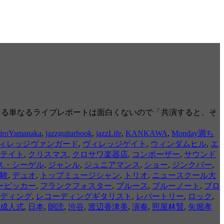
文字による単なるライブレポートは面白くないので「共演すると、そ
iroYamanaka
,
jazzguitarbook
,
jazzLife
,
KANKAWA
,
Monday満ち
ィレッジヴァンガード
,
ヴィレッジゲイト
,
ウィンダムヒル
,
エ
テイト
,
クリスマス
,
クロサワ楽器店
,
コンポーザー
,
サウンド
ス・シーゲル
,
ジャンル
,
ジュニアマンス
,
ショー
,
ジンクバー
,
験
,
デュオ
,
トップミュージシャン
,
トリオ
,
ニュースクール大
ーピッカー
,
フランクフォスター
,
ブルース
,
ブルーノート
,
ブロ
ディング
,
レコーディングギタリスト
,
レパートリー
,
ロック
,
成人式
,
日本
,
朗読
,
渋谷
,
渡辺香津美
,
演奏
,
照屋林賢
,
矢堀孝