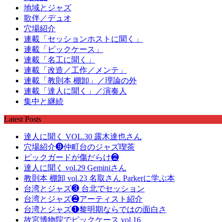
地域とジャズ
歌伴／デュオ
穴場紹介
連載「セッションホストに聞く」
連載「ピックケース」
連載「名工に聞く」
連載「改造／工作／メンテ」
連載「教則本 棚卸」／理論の外
連載「達人に聞く」／演奏人
集中と継続
Latest Posts
達人に聞く VOL.30 露木達也さん
穴場紹介❾仲町台のジャズ喫茶
ピックガードが傷だらけ❷
達人に聞く vol.29 Geminiさん
教則本 棚卸 vol.23 名取さん Parkerに学ぶ本
台湾とジャズ❸ 台北でセッション
台湾とジャズ❷アーティスト紹介
台湾とジャズ❶黎明期ならではの面白さ
故宮博物院でピックケース vol.16