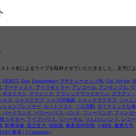
ト
て
で、日米ギタリスト４名によるライブを取材させていただきました。
,
DEBUT
,
Duo
,
Extraordinary マサチューセッツ州
,
Gig
,
HeyJoe
,
H
代
,
アーティスト
,
アイラギトラー
,
アンコール
,
アンサンブル
,
ヴ
,
ギタリスト
,
クラシック
,
クラシックヴァイオリン
,
グラディ・
ジャズ
,
ジャズクラブ
,
ジャズ評論家
,
ジャックマクダフ
,
ジャニ
ッションプレイヤー
,
セットリスト
,
ソロ活動
,
ダイナミックな体
,
バードランド
,
バリーハリス
,
バンド
,
フィーリング
,
フィンガ
歌うギター
,
ライブハウス
,
リハーサル
,
りんけんバンド
,
レコー
演
,
即興演奏
,
国立音大
,
奨励賞
,
審査員特別賞
,
小椋佳
,
慶應大学
,
HARU春彦
|
2 Comments
|