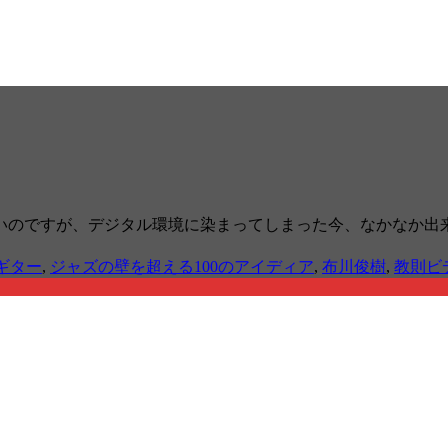
いのですが、デジタル環境に染まってしまった今、なかなか出
ギター
,
ジャズの壁を超える100のアイディア
,
布川俊樹
,
教則ビ