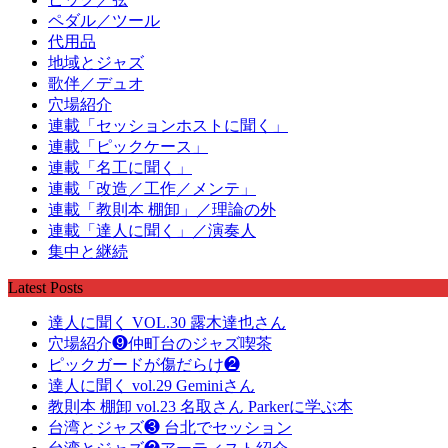
ペダル／ツール
代用品
地域とジャズ
歌伴／デュオ
穴場紹介
連載「セッションホストに聞く」
連載「ピックケース」
連載「名工に聞く」
連載「改造／工作／メンテ」
連載「教則本 棚卸」／理論の外
連載「達人に聞く」／演奏人
集中と継続
Latest Posts
達人に聞く VOL.30 露木達也さん
穴場紹介❾仲町台のジャズ喫茶
ピックガードが傷だらけ❷
達人に聞く vol.29 Geminiさん
教則本 棚卸 vol.23 名取さん Parkerに学ぶ本
台湾とジャズ❸ 台北でセッション