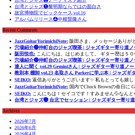
台湾とジャズ❷アーティスト紹介
台湾とジャズ❶黎明期ならではの面白さ
故宮博物院でピックケース vol.16
アルバムリリース❹中根賢隆さん
Recent Comments
JazzGuitarYorimichiNote:
阪田さま。メッセージありが
穴場紹介❾仲町台のジャズ喫茶 | ジャズギター寄り道ノ
阪田悦也:
こんにちは。はじめまして。 ギター歴は５０
穴場紹介❾仲町台のジャズ喫茶 | ジャズギター寄り道ノ
達人に聞く vol.29 Geminiさん | ジャズギター寄り道ノー
教則本 棚卸 vol.23 名取さん Parkerに学ぶ本 | ジャ
SEIKO:
返信ありがとうございます✨ 私もとっても嬉し
JazzGuitarYorimichiNote:
国内でChuck Brownの命日
SEIKO:
こんにちは！セイコです！すみません💦なんと
台湾とジャズ❸ 台北でセッション | ジャズギター寄り道
Archives
2026年7月
2026年6月
2026年4月