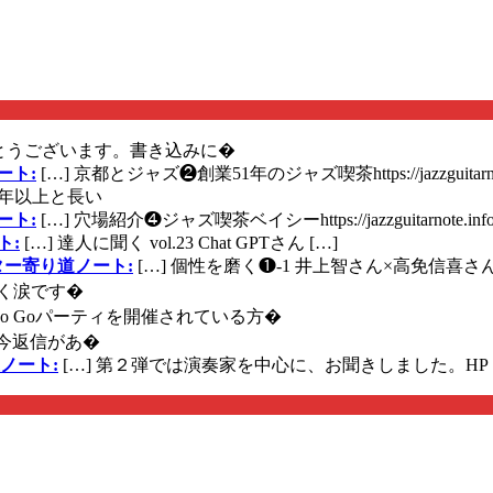
とうございます。書き込みに�
ート:
[…] 京都とジャズ❷創業51年のジャズ喫茶https://jazzguitarn
年以上と長い
ート:
[…] 穴場紹介❹ジャズ喫茶ベイシーhttps://jazzguitarnote.info
ト:
[…] 達人に聞く vol.23 Chat GPTさん […]
ズギター寄り道ノート:
[…] 個性を磨く❶-1 井上智さん×高免信喜さんhttps
く涙です�
に Go Goパーティを開催されている方�
今返信があ�
ノート:
[…] 第２弾では演奏家を中心に、お聞きしました。HP 