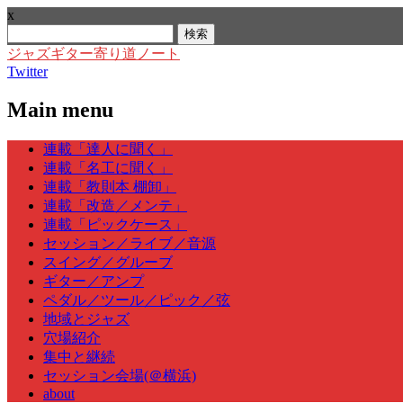
x
検
索:
ジャズギター寄り道ノート
Twitter
Main menu
Skip
連載「達人に聞く」
to
連載「名工に聞く」
content
連載「教則本 棚卸」
連載「改造／メンテ」
連載「ピックケース」
セッション／ライブ／音源
スイング／グルーブ
ギター／アンプ
ペダル／ツール／ピック／弦
地域とジャズ
穴場紹介
集中と継続
セッション会場(＠横浜)
about