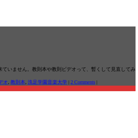
来ていません。教則本や教則ビデオって、暫くして見直してみ
デオ
,
教則本
,
洗足学園音楽大学
|
2 Comments
|