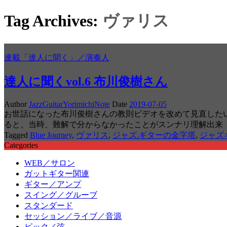
Tag Archives:
ヴァリス
連載「達人に聞く」／演奏人
達人に聞くvol.6 布川俊樹さん
Author
JazzGuitarYorimichiNote
Date
2019-07-05
お世話になった布川俊樹さんの教則ビデオを改めて見直した
ると、当時、難解で分からなかったことがスンナリ理解出来
Tagged
Blue Journey
,
ヴァリス
,
ジャズ.ギターの金字塔
,
ジャズ
Categories
WEB／サロン
ガットギター関連
ギター／アンプ
スイング／グルーブ
スタンダード
セッション／ライブ／音源
ピック／弦