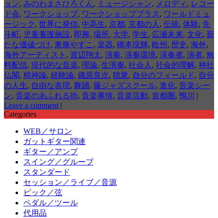
ョン
,
みのわまさひろくん
,
ミュージシャン
,
メロディ
,
レコー
ド会
,
ワークショップ
,
ワークショッププラス
,
ワールドミュ
ージック
,
世界に発信
,
中高生
,
京都
,
京都の人
,
伝統
,
体験
,
先
斗町
,
児童養護施設
,
即興
,
場所
,
大学
,
学生
,
広瀬未来
,
文化
,
新
たな価値づけ
,
東條やすこ
,
楽器
,
橋本現輝
,
欧州
,
歴史
,
海外
,
海外アーティスト
,
渡辺翔太
,
演奏
,
演奏環境
,
演奏者
,
演者
,
無
料配信
,
現代的な音楽
,
理論
,
生演奏
,
社会人
,
社会的理解
,
神社
仏閣
,
精神論
,
経験論
,
織原良次
,
聴衆
,
自分のフィールド
,
自分
の人生
,
自由な表現
,
舞踊
,
藤ジャズスクール
,
進化
,
音楽シー
ン
,
音楽のあふれる街
,
音楽事情
,
音楽活動
,
首都圏
,
鴨川
|
Leave a comment
|
Categories
WEB／サロン
ガットギター関連
ギター／アンプ
スイング／グルーブ
スタンダード
セッション／ライブ／音源
ピック／弦
ペダル／ツール
代用品