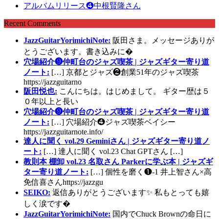
アルバムリリース❹中根賢隆さん
Recent Comments
JazzGuitarYorimichiNote:
阪田さま。メッセージありが
とうございます。書き込みに�
穴場紹介❾仲町台のジャズ喫茶 | ジャズギター寄り道
ノート:
[…] 京都とジャズ❷創業51年のジャズ喫茶
https://jazzguitarno
阪田悦也:
こんにちは。はじめまして。 ギター歴は５
０年以上と長い
穴場紹介❾仲町台のジャズ喫茶 | ジャズギター寄り道
ノート:
[…] 穴場紹介❹ジャズ喫茶ベイシー
https://jazzguitarnote.info/
達人に聞く vol.29 Geminiさん | ジャズギター寄り道ノ
ート:
[…] 達人に聞く vol.23 Chat GPTさん […]
教則本 棚卸 vol.23 名取さん Parkerに学ぶ本 | ジャズギ
ター寄り道ノート:
[…] 個性を磨く❶-1 井上智さん×高
免信喜さんhttps://jazzgu
SEIKO:
返信ありがとうございます✨ 私もとっても嬉
しく涙です�
JazzGuitarYorimichiNote:
国内でChuck Brownの命日に