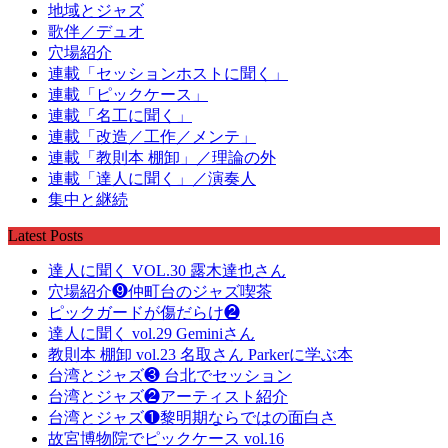
地域とジャズ
歌伴／デュオ
穴場紹介
連載「セッションホストに聞く」
連載「ピックケース」
連載「名工に聞く」
連載「改造／工作／メンテ」
連載「教則本 棚卸」／理論の外
連載「達人に聞く」／演奏人
集中と継続
Latest Posts
達人に聞く VOL.30 露木達也さん
穴場紹介❾仲町台のジャズ喫茶
ピックガードが傷だらけ❷
達人に聞く vol.29 Geminiさん
教則本 棚卸 vol.23 名取さん Parkerに学ぶ本
台湾とジャズ❸ 台北でセッション
台湾とジャズ❷アーティスト紹介
台湾とジャズ❶黎明期ならではの面白さ
故宮博物院でピックケース vol.16