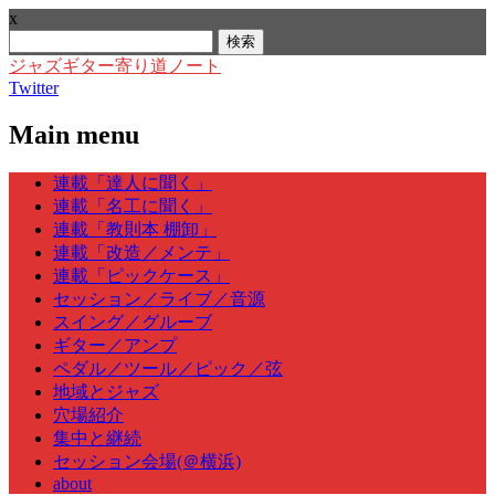
x
検
索:
ジャズギター寄り道ノート
Twitter
Main menu
Skip
連載「達人に聞く」
to
連載「名工に聞く」
content
連載「教則本 棚卸」
連載「改造／メンテ」
連載「ピックケース」
セッション／ライブ／音源
スイング／グルーブ
ギター／アンプ
ペダル／ツール／ピック／弦
地域とジャズ
穴場紹介
集中と継続
セッション会場(＠横浜)
about