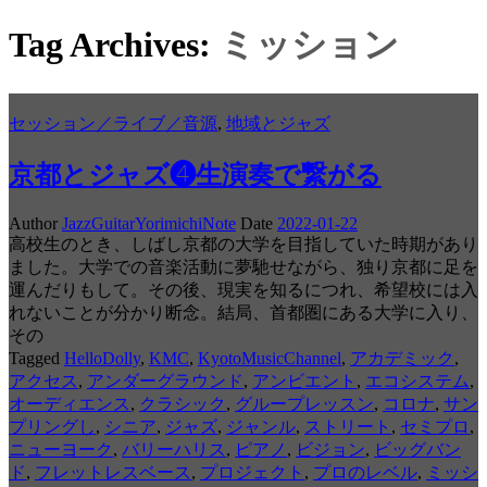
Tag Archives:
ミッション
セッション／ライブ／音源
,
地域とジャズ
京都とジャズ❹生演奏で繋がる
Author
JazzGuitarYorimichiNote
Date
2022-01-22
高校生のとき、しばし京都の大学を目指していた時期があり
ました。大学での音楽活動に夢馳せながら、独り京都に足を
運んだりもして。その後、現実を知るにつれ、希望校には入
れないことが分かり断念。結局、首都圏にある大学に入り、
その
Tagged
HelloDolly
,
KMC
,
KyotoMusicChannel
,
アカデミック
,
アクセス
,
アンダーグラウンド
,
アンビエント
,
エコシステム
,
オーディエンス
,
クラシック
,
グループレッスン
,
コロナ
,
サン
プリングし
,
シニア
,
ジャズ
,
ジャンル
,
ストリート
,
セミプロ
,
ニューヨーク
,
バリーハリス
,
ピアノ
,
ビジョン
,
ビッグバン
ド
,
フレットレスベース
,
プロジェクト
,
プロのレベル
,
ミッシ