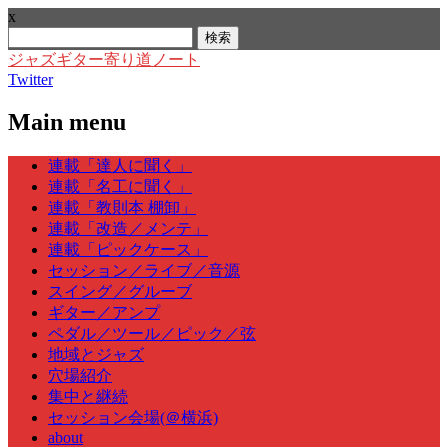
x
検
索:
ジャズギター寄り道ノート
Twitter
Main menu
Skip
連載「達人に聞く」
to
連載「名工に聞く」
content
連載「教則本 棚卸」
連載「改造／メンテ」
連載「ピックケース」
セッション／ライブ／音源
スイング／グルーブ
ギター／アンプ
ペダル／ツール／ピック／弦
地域とジャズ
穴場紹介
集中と継続
セッション会場(＠横浜)
about