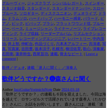
グルーヴィー
,
ジャズクラブ
,
シンバルレガート
,
スインギー
,
スタジオ録音
,
スタンダード
,
スタンダードナンバー
,
スロー
ブルース
,
ソロギター
,
ディスクユニオン
,
デュオライブ
,
ドラ
ム
,
ドラムソロ
,
ハードバップ
,
ハーモニー感覚
,
バラード
,
ピ
アノ
,
ピック
,
ビバップ
,
ブラシ
,
フラットワウンド弦
,
ブルー
ジー
,
ベース
,
ミュージシャン
,
ライナーノーツ
,
ライブレコー
ディング
,
ライブ収録
,
リーダーアルバム
,
リズムセクション
,
リリース
,
レコーディングエンジニア
,
レパートリー
,
中内茂
治
,
井上智
,
仲町台
,
作品づくり
,
六本木アルフィー
,
共演者
,
写
真
,
写真家
,
吉田豊
,
坂本涼子
,
札幌市
,
柳沼佑育
,
歌心
,
演奏家
,
石田衛
,
蓮井幹生
,
西尾旨功
,
連載
,
骨太なビート
|
Leave a
comment
|
歌伴／デュオ
,
連載「達人に聞く」／演奏人
歌伴どうですか？❻森さんに聞く
Author
JazzGuitarYorimichiNote
Date
2024-03-18
「歌伴どうですか？」の連載も６回を迎えました。今回は海
を越えて、ロサンゼルスで活躍されています森孝人（たかひ
と）さんに、お話をお伺いします。 森さんには、連載「達