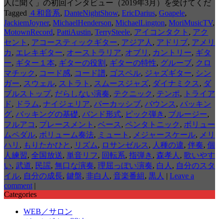
人に聞く」の初回インタビュー（2019年3月）を受けてくだ
Tagged
４和音系
,
DanteNightShow
,
EricDarius
,
Goapele
,
JackiemJoyner
,
MichaelHenderson
,
MichaelLington
,
MoriMusicTV
,
MotownRecord
,
PattiAustin
,
TerrySteele
,
アイコンタクト
,
アク
セント
,
アコースティックギター
,
アジア人
,
アドリブ
,
アメリ
カ
,
エレキギター
,
オーストラリア
,
オブリ
,
カントリー
,
ギタ
ー
,
ギター１本
,
ギターの役割
,
ギターの特性
,
グルーブ
,
クロ
マチック
,
コード感
,
コード譜
,
ゴスペル
,
ジャズギター
,
シン
ガー
,
スウェル
,
ストラト
,
スムースジャズ
,
ダイナミクス
,
ダ
ブルストップ
,
だらしない演奏
,
テクニック
,
テンポ
,
トライア
ド
,
ドラム
,
ナイジェリア
,
パーカッシブ
,
バウンス
,
バッキン
グ
,
バッキングの基礎
,
バンド形式
,
ピック弾き
,
ブルージー
,
フルアコ
,
プレースメント
,
ベース
,
ペンタトニック
,
ボリュー
ムペダル
,
ボリューム奏法
,
ミュート
,
メジャースケール
,
メリ
ハリ
,
もりたかひと
,
リズム
,
ロサンゼルス
,
人種の違
,
伴奏
,
個
人練習
,
全国放送
,
単音リフ
,
回転系
,
指弾き
,
森孝人
,
歌いやす
い
,
武道
,
民謡
,
無口な演奏
,
理屈っぽい演奏
,
白人
,
自分のスタ
イル
,
自分の成長
,
鍵盤
,
非白人
,
音楽番組
,
黒人
|
Leave a
comment
|
Categories
WEB／サロン