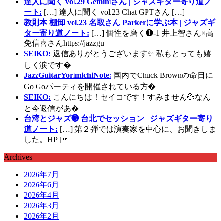
達人に聞く vol.29 Geminiさん | ジャズギター寄り道ノ
ート:
[…] 達人に聞く vol.23 Chat GPTさん […]
教則本 棚卸 vol.23 名取さん Parkerに学ぶ本 | ジャズギ
ター寄り道ノート:
[…] 個性を磨く❶-1 井上智さん×高
免信喜さんhttps://jazzgu
SEIKO:
返信ありがとうございます✨ 私もとっても嬉
しく涙です�
JazzGuitarYorimichiNote:
国内でChuck Brownの命日に
Go Goパーティを開催されている方�
SEIKO:
こんにちは！セイコです！すみません💦なん
と今返信があ�
台湾とジャズ❸ 台北でセッション | ジャズギター寄り
道ノート:
[…] 第２弾では演奏家を中心に、お聞きしま
した。HP [
Archives
2026年7月
2026年6月
2026年4月
2026年3月
2026年2月