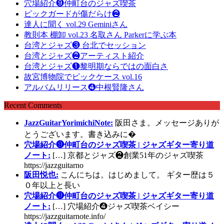
穴場紹介❾仲町台のジャズ喫茶
ピックガードが傷だらけ❷
達人に聞く vol.29 Geminiさん
教則本 棚卸 vol.23 名取さん Parkerに学ぶ本
台湾とジャズ❸ 台北でセッション
台湾とジャズ❷アーティスト紹介
台湾とジャズ❶黎明期ならではの面白さ
故宮博物院でピックケース vol.16
アルバムリリース❹中根賢隆さん
Recent Comments
JazzGuitarYorimichiNote:
阪田さま。メッセージありが
とうございます。書き込みに�
穴場紹介❾仲町台のジャズ喫茶 | ジャズギター寄り道
ノート:
[…] 京都とジャズ❷創業51年のジャズ喫茶
https://jazzguitarno
阪田悦也:
こんにちは。はじめまして。 ギター歴は５
０年以上と長い
穴場紹介❾仲町台のジャズ喫茶 | ジャズギター寄り道
ノート:
[…] 穴場紹介❹ジャズ喫茶ベイシー
https://jazzguitarnote.info/