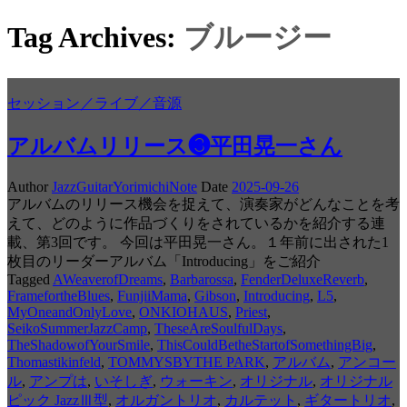
Tag Archives:
ブルージー
セッション／ライブ／音源
アルバムリリース❸平田晃一さん
Author
JazzGuitarYorimichiNote
Date
2025-09-26
アルバムのリリース機会を捉えて、演奏家がどんなことを考
えて、どのように作品づくりをされているかを紹介する連
載、第3回です。 今回は平田晃一さん。１年前に出された1
枚目のリーダーアルバム「Introducing」をご紹介
Tagged
AWeaverofDreams
,
Barbarossa
,
FenderDeluxeReverb
,
FramefortheBlues
,
FunjiiMama
,
Gibson
,
Introducing
,
L5
,
MyOneandOnlyLove
,
ONKIOHAUS
,
Priest
,
SeikoSummerJazzCamp
,
TheseAreSoulfulDays
,
TheShadowofYourSmile
,
ThisCouldBetheStartofSomethingBig
,
Thomastikinfeld
,
TOMMYSBYTHE PARK
,
アルバム
,
アンコー
ル
,
アンプは
,
いそしぎ
,
ウォーキン
,
オリジナル
,
オリジナル
ピック JazzⅢ型
,
オルガントリオ
,
カルテット
,
ギタートリオ
,