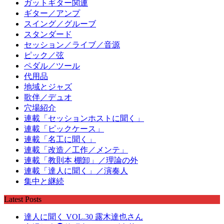
ガットギター関連
ギター／アンプ
スイング／グルーブ
スタンダード
セッション／ライブ／音源
ピック／弦
ペダル／ツール
代用品
地域とジャズ
歌伴／デュオ
穴場紹介
連載「セッションホストに聞く」
連載「ピックケース」
連載「名工に聞く」
連載「改造／工作／メンテ」
連載「教則本 棚卸」／理論の外
連載「達人に聞く」／演奏人
集中と継続
Latest Posts
達人に聞く VOL.30 露木達也さん