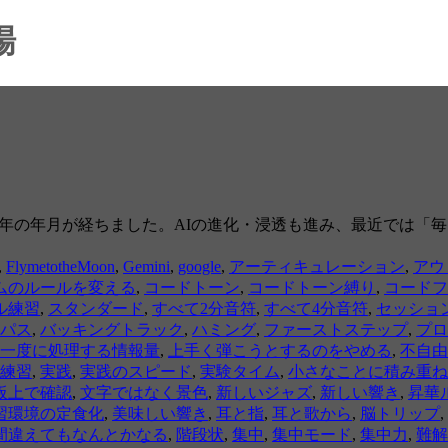
場
から３年の年月が経ちました。AIの進化・浸透も進み、最近では
,
FlymetotheMoon
,
Gemini
,
google
,
アーティキュレーション
,
アウ
ムのルールを変える
,
コードトーン
,
コードトーン縛り
,
コードフ
ル練習
,
スタンダード
,
すべて2分音符
,
すべて4分音符
,
セッショ
パス
,
バッキングトラック
,
ハミング
,
ファーストステップ
,
プロ
一度に処理する情報量
,
上手く弾こうとするのをやめる
,
不自由
練習
,
実践
,
実践のスピード
,
実験タイム
,
小さなことに積み重ね
板上で確認
,
文字ではなく景色
,
新しいジャズ
,
新しい響き
,
昇華
習環境の定食化
,
美味しい響き
,
耳と指
,
耳と歌から
,
脳トリップ
,
間違えてもなんとかなる
,
階段状
,
集中
,
集中モード
,
集中力
,
難解