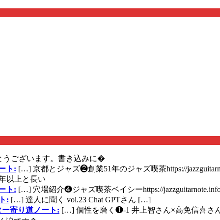
とうございます。書き込みに�
ート:
[…] 京都とジャズ❷創業51年のジャズ喫茶https://jazzguitarn
年以上と長い
ート:
[…] 穴場紹介❹ジャズ喫茶ベイシーhttps://jazzguitarnote.info
ト:
[…] 達人に聞く vol.23 Chat GPTさん […]
ズギター寄り道ノート:
[…] 個性を磨く❶-1 井上智さん×高免信喜さんhttps