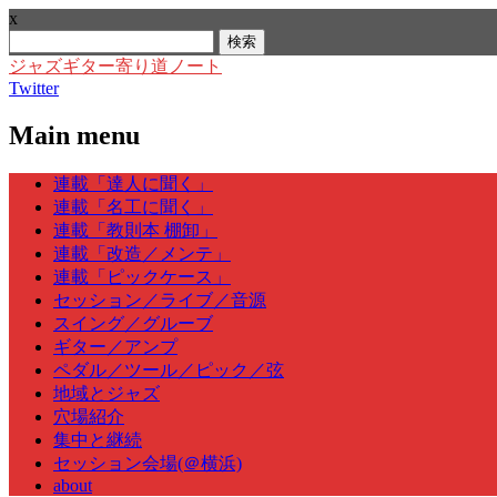
x
検
索:
ジャズギター寄り道ノート
Twitter
Main menu
Skip
連載「達人に聞く」
to
連載「名工に聞く」
content
連載「教則本 棚卸」
連載「改造／メンテ」
連載「ピックケース」
セッション／ライブ／音源
スイング／グルーブ
ギター／アンプ
ペダル／ツール／ピック／弦
地域とジャズ
穴場紹介
集中と継続
セッション会場(＠横浜)
about