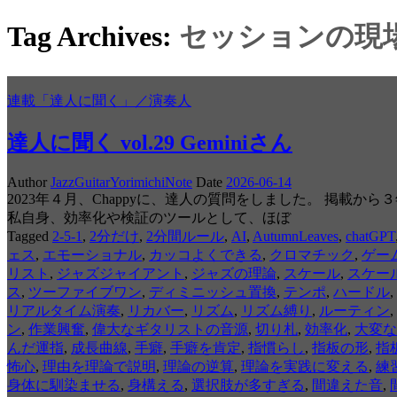
Tag Archives:
セッションの現
連載「達人に聞く」／演奏人
達人に聞く vol.29 Geminiさん
Author
JazzGuitarYorimichiNote
Date
2026-06-14
2023年４月、Chappyに、達人の質問をしました。 掲載
私自身、効率化や検証のツールとして、ほぼ
Tagged
2-5-1
,
2分だけ
,
2分間ルール
,
AI
,
AutumnLeaves
,
chatGPT
ェス
,
エモーショナル
,
カッコよくできる
,
クロマチック
,
ゲー
リスト
,
ジャズジャイアント
,
ジャズの理論
,
スケール
,
スケー
ス
,
ツーファイブワン
,
ディミニッシュ置換
,
テンポ
,
ハードル
,
リアルタイム演奏
,
リカバー
,
リズム
,
リズム縛り
,
ルーティン
,
ン
,
作業興奮
,
偉大なギタリストの音源
,
切り札
,
効率化
,
大変な
んだ運指
,
成長曲線
,
手癖
,
手癖を肯定
,
指慣らし
,
指板の形
,
指
怖心
,
理由を理論で説明
,
理論の逆算
,
理論を実践に変える
,
練
身体に馴染ませる
,
身構える
,
選択肢が多すぎる
,
間違えた音
,