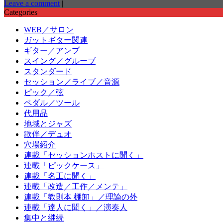
Leave a comment
|
Categories
WEB／サロン
ガットギター関連
ギター／アンプ
スイング／グルーブ
スタンダード
セッション／ライブ／音源
ピック／弦
ペダル／ツール
代用品
地域とジャズ
歌伴／デュオ
穴場紹介
連載「セッションホストに聞く」
連載「ピックケース」
連載「名工に聞く」
連載「改造／工作／メンテ」
連載「教則本 棚卸」／理論の外
連載「達人に聞く」／演奏人
集中と継続