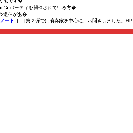
く涙です�
に Go Goパーティを開催されている方�
今返信があ�
ノート:
[…] 第２弾では演奏家を中心に、お聞きしました。HP 