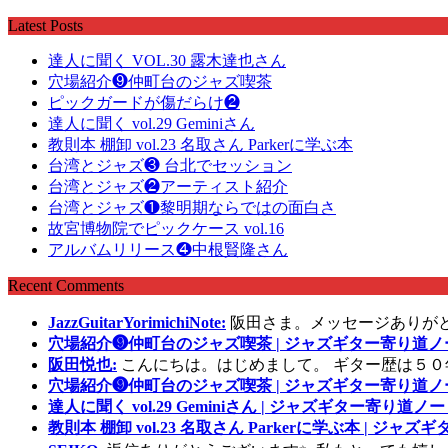
Latest Posts
達人に聞く VOL.30 露木達也さん
穴場紹介❾仲町台のジャズ喫茶
ピックガードが傷だらけ❷
達人に聞く vol.29 Geminiさん
教則本 棚卸 vol.23 名取さん Parkerに学ぶ本
台湾とジャズ❸ 台北でセッション
台湾とジャズ❷アーティスト紹介
台湾とジャズ❶黎明期ならではの面白さ
故宮博物院でピックケース vol.16
アルバムリリース❹中根賢隆さん
Recent Comments
JazzGuitarYorimichiNote:
阪田さま。メッセージありが
穴場紹介❾仲町台のジャズ喫茶 | ジャズギター寄り道ノ
阪田悦也:
こんにちは。はじめまして。 ギター歴は５０
穴場紹介❾仲町台のジャズ喫茶 | ジャズギター寄り道ノ
達人に聞く vol.29 Geminiさん | ジャズギター寄り道ノー
教則本 棚卸 vol.23 名取さん Parkerに学ぶ本 | ジャ