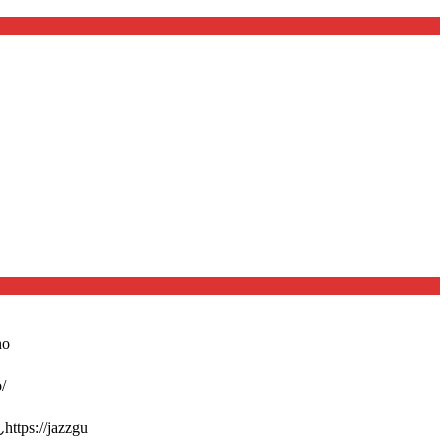
o
/
://jazzgu