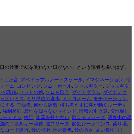
「毎日の仕事でAIを使わない日がない」という読者も多いはず。
トした音
,
アベイラブルノートスケール
,
イマジネーション
,
ウ
ォーム
,
コンピング
,
ジム・ホール
,
ジャズギター
,
ジャズギタ
ンの現場
,
セットの絵
,
ソロを歌う
,
ダイアグラム
,
ダイナミク
っぽいミス
,
ミリ単位の進歩
,
メトロノーム
,
モチベーション
,
にする
,
中級者
,
何から練習
,
何も考えずに体が動くルーティ
,
強制起動
,
恐れを知らないマインド
,
情報の引き算
,
慣れ親し
ルーティン
,
検証
,
楽器を持たない
,
歌えるフレーズ
,
演奏中の恐
脳のエネルギー消費
,
脳フリーズ
,
起動シークエンス
,
踊り場
,
なコード進行
,
音の強弱
,
音の景色
,
音の長さ
,
高い集中力
|