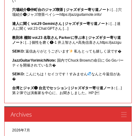
い
穴場紹介❾仲町台のジャズ喫茶 | ジャズギター寄り道ノート:
[…] 穴
場紹介❹ジャズ喫茶ベイシーhttps://jazzguitarnote.info/
達人に聞く vol.29 Geminiさん | ジャズギター寄り道ノート:
[…] 達
人に聞く vol.23 Chat GPTさん […]
教則本 棚卸 vol.23 名取さん Parkerに学ぶ本 | ジャズギター寄り道
ノート:
[…] 個性を磨く❶-1 井上智さん×高免信喜さんhttps://jazzgu
SEIKO:
返信ありがとうございます
私もとっても嬉しく涙です�
JazzGuitarYorimichiNote:
国内でChuck Brownの命日に Go Goパー
ティを開催されている方�
SEIKO:
こんにちは！セイコです！すみません
なんと今返信があ
�
台湾とジャズ❸ 台北でセッション | ジャズギター寄り道ノート:
[…]
第２弾では演奏家を中心に、お聞きしました。HP [
Archives
2026年7月