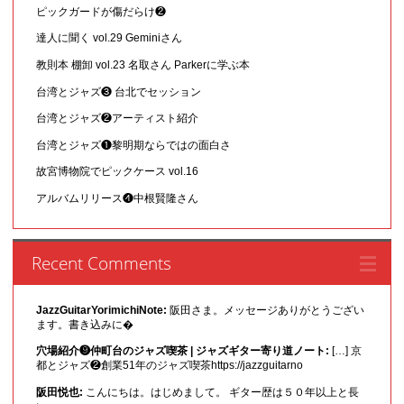
ピックガードが傷だらけ❷
達人に聞く vol.29 Geminiさん
教則本 棚卸 vol.23 名取さん Parkerに学ぶ本
台湾とジャズ❸ 台北でセッション
台湾とジャズ❷アーティスト紹介
台湾とジャズ❶黎明期ならではの面白さ
故宮博物院でピックケース vol.16
アルバムリリース❹中根賢隆さん
Recent Comments
JazzGuitarYorimichiNote:
阪田さま。メッセージありがとうござい
ます。書き込みに�
穴場紹介❾仲町台のジャズ喫茶 | ジャズギター寄り道ノート:
[…] 京
都とジャズ❷創業51年のジャズ喫茶https://jazzguitarno
阪田悦也:
こんにちは。はじめまして。 ギター歴は５０年以上と長