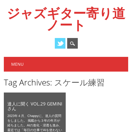
ジャズギター寄り道
ノート
Main menu
Skip
MENU
to
content
Tag Archives:
スケール練習
達人に聞く VOL.29 GEMINI
さん
2023年４月、Chappyに、達人の質問
をしました。 掲載から３年の年月が
経ちました。AIの進化・浸透も進み、
最近では「毎日の仕事でAIを使わない