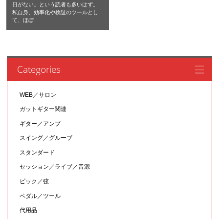
日がない」という読者も多いはず。
私自身、効率化や検証のツールとし
て、ほぼ
Categories
WEB／サロン
ガットギター関連
ギター／アンプ
スイング／グルーブ
スタンダード
セッション／ライブ／音源
ピック／弦
ペダル／ツール
代用品