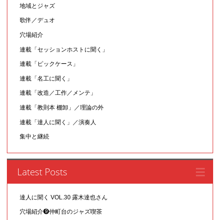
地域とジャズ
歌伴／デュオ
穴場紹介
連載「セッションホストに聞く」
連載「ピックケース」
連載「名工に聞く」
連載「改造／工作／メンテ」
連載「教則本 棚卸」／理論の外
連載「達人に聞く」／演奏人
集中と継続
Latest Posts
達人に聞く VOL.30 露木達也さん
穴場紹介❾仲町台のジャズ喫茶