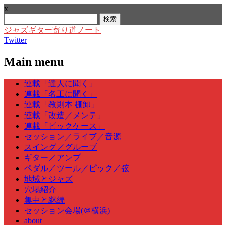
x
検
索:
ジャズギター寄り道ノート
Twitter
Main menu
Skip
連載「達人に聞く」
to
連載「名工に聞く」
content
連載「教則本 棚卸」
連載「改造／メンテ」
連載「ピックケース」
セッション／ライブ／音源
スイング／グルーブ
ギター／アンプ
ペダル／ツール／ピック／弦
地域とジャズ
穴場紹介
集中と継続
セッション会場(＠横浜)
about