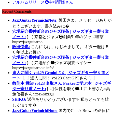
アルバムリリース❹中根賢隆さん
Recent Comments
JazzGuitarYorimichiNote:
阪田さま。メッセージありが
とうございます。書き込みに�
穴場紹介❾仲町台のジャズ喫茶 | ジャズギター寄り道
ノート:
[…] 京都とジャズ❷創業51年のジャズ喫茶
https://jazzguitarno
阪田悦也:
こんにちは。はじめまして。 ギター歴は５
０年以上と長い
穴場紹介❾仲町台のジャズ喫茶 | ジャズギター寄り道
ノート:
[…] 穴場紹介❹ジャズ喫茶ベイシー
https://jazzguitarnote.info/
達人に聞く vol.29 Geminiさん | ジャズギター寄り道ノ
ート:
[…] 達人に聞く vol.23 Chat GPTさん […]
教則本 棚卸 vol.23 名取さん Parkerに学ぶ本 | ジャズギ
ター寄り道ノート:
[…] 個性を磨く❶-1 井上智さん×高
免信喜さんhttps://jazzgu
SEIKO:
返信ありがとうございます✨ 私もとっても嬉
しく涙です�
JazzGuitarYorimichiNote:
国内でChuck Brownの命日に