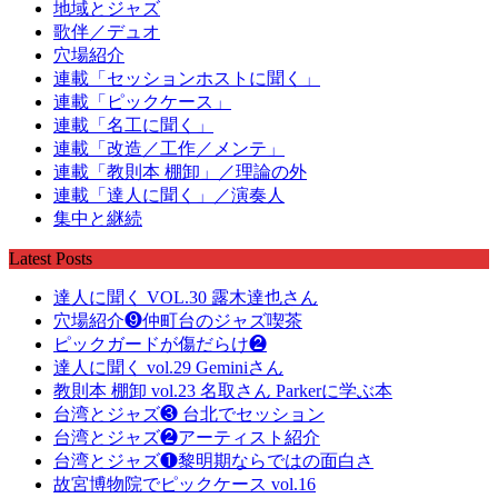
地域とジャズ
歌伴／デュオ
穴場紹介
連載「セッションホストに聞く」
連載「ピックケース」
連載「名工に聞く」
連載「改造／工作／メンテ」
連載「教則本 棚卸」／理論の外
連載「達人に聞く」／演奏人
集中と継続
Latest Posts
達人に聞く VOL.30 露木達也さん
穴場紹介❾仲町台のジャズ喫茶
ピックガードが傷だらけ❷
達人に聞く vol.29 Geminiさん
教則本 棚卸 vol.23 名取さん Parkerに学ぶ本
台湾とジャズ❸ 台北でセッション
台湾とジャズ❷アーティスト紹介
台湾とジャズ❶黎明期ならではの面白さ
故宮博物院でピックケース vol.16