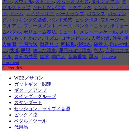
ガー
,
スウェル
,
ストラト
,
スムースジャズ
,
ダイナミクス
,
ダ
ブルストップ
,
だらしない演奏
,
テクニック
,
テンポ
,
トライア
ド
,
ドラム
,
ナイジェリア
,
パーカッシブ
,
バウンス
,
バッキン
グ
,
バッキングの基礎
,
バンド形式
,
ピック弾き
,
ブルージー
,
フルアコ
,
プレースメント
,
ベース
,
ペンタトニック
,
ボリュー
ムペダル
,
ボリューム奏法
,
ミュート
,
メジャースケール
,
メリ
ハリ
,
もりたかひと
,
リズム
,
ロサンゼルス
,
人種の違
,
伴奏
,
個
人練習
,
全国放送
,
単音リフ
,
回転系
,
指弾き
,
森孝人
,
歌いやす
い
,
武道
,
民謡
,
無口な演奏
,
理屈っぽい演奏
,
白人
,
自分のスタ
イル
,
自分の成長
,
鍵盤
,
非白人
,
音楽番組
,
黒人
|
Leave a
comment
|
Categories
WEB／サロン
ガットギター関連
ギター／アンプ
スイング／グルーブ
スタンダード
セッション／ライブ／音源
ピック／弦
ペダル／ツール
代用品