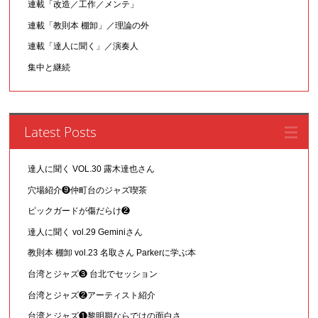
連載「改造／工作／メンテ」
連載「教則本 棚卸」／理論の外
連載「達人に聞く」／演奏人
集中と継続
Latest Posts
達人に聞く VOL.30 露木達也さん
穴場紹介❾仲町台のジャズ喫茶
ピックガードが傷だらけ❷
達人に聞く vol.29 Geminiさん
教則本 棚卸 vol.23 名取さん Parkerに学ぶ本
台湾とジャズ❸ 台北でセッション
台湾とジャズ❷アーティスト紹介
台湾とジャズ❶黎明期ならではの面白さ