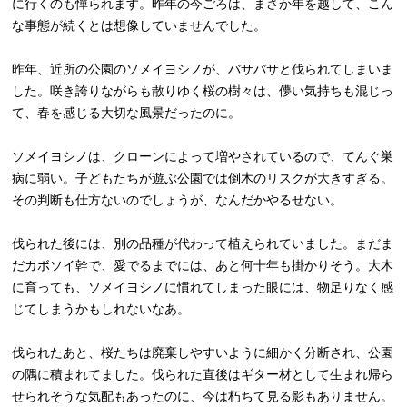
に行くのも憚られます。昨年の今ごろは、まさか年を越して、こん
な事態が続くとは想像していませんでした。
昨年、近所の公園のソメイヨシノが、バサバサと伐られてしまいま
した。咲き誇りながらも散りゆく桜の樹々は、儚い気持ちも混じっ
て、春を感じる大切な風景だったのに。
ソメイヨシノは、クローンによって増やされているので、てんぐ巣
病に弱い。子どもたちが遊ぶ公園では倒木のリスクが大きすぎる。
その判断も仕方ないのでしょうが、なんだかやるせない。
伐られた後には、別の品種が代わって植えられていました。まだま
だカボソイ幹で、愛でるまでには、あと何十年も掛かりそう。大木
に育っても、ソメイヨシノに慣れてしまった眼には、物足りなく感
じてしまうかもしれないなあ。
伐られたあと、桜たちは廃棄しやすいように細かく分断され、公園
の隅に積まれてました。伐られた直後はギター材として生まれ帰ら
せられそうな気配もあったのに、今は朽ちて見る影もありません。