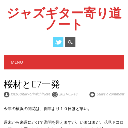
ジャズギター寄り道
ノート
Main menu
Skip
MENU
to
content
桜材とE7一発
JazzGuitarYorimichiNote
2021-03-18
Leave a comment
今年の横浜の開花は、例年より１０日ほど早い。
週末から来週にかけて満開を迎えますが、いまはまだ、花見ドコロ