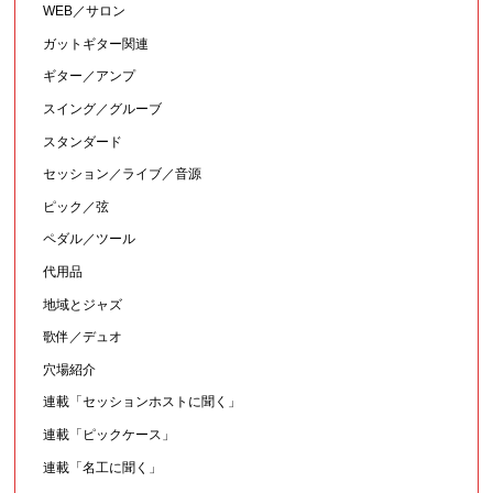
WEB／サロン
ガットギター関連
ギター／アンプ
スイング／グルーブ
スタンダード
セッション／ライブ／音源
ピック／弦
ペダル／ツール
代用品
地域とジャズ
歌伴／デュオ
穴場紹介
連載「セッションホストに聞く」
連載「ピックケース」
連載「名工に聞く」