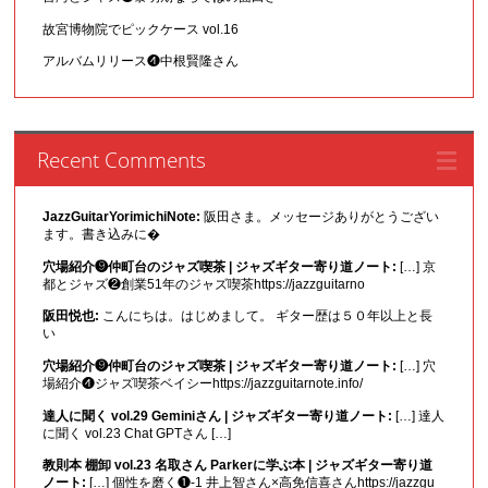
故宮博物院でピックケース vol.16
アルバムリリース❹中根賢隆さん
Recent Comments
JazzGuitarYorimichiNote:
阪田さま。メッセージありがとうござい
ます。書き込みに�
穴場紹介❾仲町台のジャズ喫茶 | ジャズギター寄り道ノート:
[…] 京
都とジャズ❷創業51年のジャズ喫茶https://jazzguitarno
阪田悦也:
こんにちは。はじめまして。 ギター歴は５０年以上と長
い
穴場紹介❾仲町台のジャズ喫茶 | ジャズギター寄り道ノート:
[…] 穴
場紹介❹ジャズ喫茶ベイシーhttps://jazzguitarnote.info/
達人に聞く vol.29 Geminiさん | ジャズギター寄り道ノート:
[…] 達人
に聞く vol.23 Chat GPTさん […]
教則本 棚卸 vol.23 名取さん Parkerに学ぶ本 | ジャズギター寄り道
ノート:
[…] 個性を磨く❶-1 井上智さん×高免信喜さんhttps://jazzgu