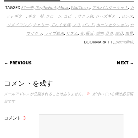
TAGGED
E7一発
,
PlaytheFunkyMusic
,
WildCherry
,
アルバムジャケット
,
ガ
ットギター
,
ギター材
,
クローン
,
コピー
,
サクラ材
,
ジャズギター
,
センス
,
ソメイヨシノ
,
チェリー
,
てんぐ巣病
,
ノリ
,
バンド
,
ホーンセクション
,
ヤ
マザクラ
,
ライブ動画
,
リズム
,
春
,
横浜
,
満開
,
花見
,
開花
,
風景
.
BOOKMARK THE
permalink
.
POST NAVIGATION
← PREVIOUS
NEXT →
コメントを残す
メールアドレスが公開されることはありません。
※
が付いている欄は必須項
目です
コメント
※