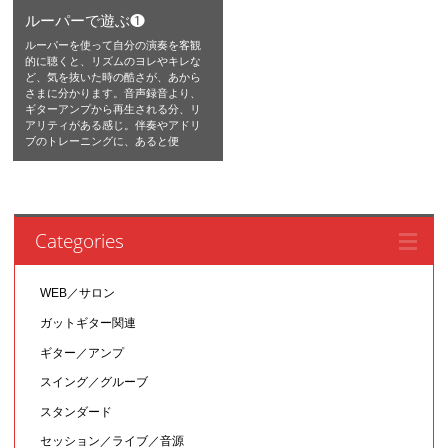
ルーパーで遊ぶ❶
ルーパーを使って自分の演奏を客観
的に聴くと、リズムのヨレやキレな
ど、気を抜いた時の酷さが、あから
さまに分かります。音声録音より、
ギターアンプから再生される分、リ
アリティがある感じ。伴奏やアドリ
ブのトレーニングに、あると便
Categories
WEB／サロン
ガットギター関連
ギター／アンプ
スイング／グルーブ
スタンダード
セッション／ライブ／音源