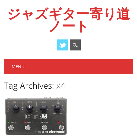
ジャズギター寄り道
ノート
Main menu
Skip
MENU
to
content
Tag Archives:
x4