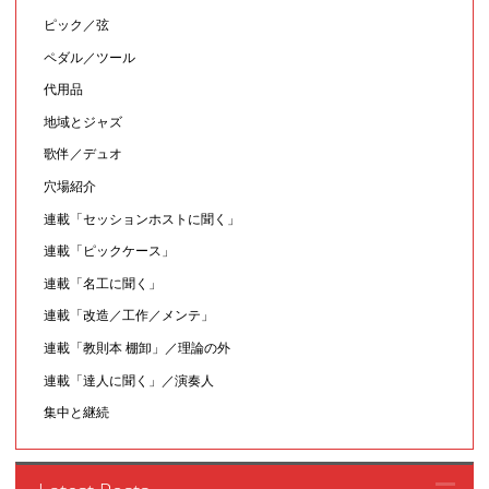
ピック／弦
ペダル／ツール
代用品
地域とジャズ
歌伴／デュオ
穴場紹介
連載「セッションホストに聞く」
連載「ピックケース」
連載「名工に聞く」
連載「改造／工作／メンテ」
連載「教則本 棚卸」／理論の外
連載「達人に聞く」／演奏人
集中と継続