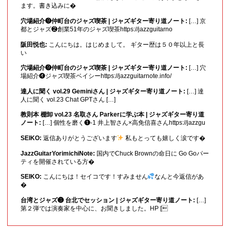
ます。書き込みに�
穴場紹介❾仲町台のジャズ喫茶 | ジャズギター寄り道ノート:
[…] 京
都とジャズ❷創業51年のジャズ喫茶https://jazzguitarno
阪田悦也:
こんにちは。はじめまして。 ギター歴は５０年以上と長
い
穴場紹介❾仲町台のジャズ喫茶 | ジャズギター寄り道ノート:
[…] 穴
場紹介❹ジャズ喫茶ベイシーhttps://jazzguitarnote.info/
達人に聞く vol.29 Geminiさん | ジャズギター寄り道ノート:
[…] 達
人に聞く vol.23 Chat GPTさん […]
教則本 棚卸 vol.23 名取さん Parkerに学ぶ本 | ジャズギター寄り道
ノート:
[…] 個性を磨く❶-1 井上智さん×高免信喜さんhttps://jazzgu
SEIKO:
返信ありがとうございます
私もとっても嬉しく涙です�
JazzGuitarYorimichiNote:
国内でChuck Brownの命日に Go Goパー
ティを開催されている方�
SEIKO:
こんにちは！セイコです！すみません
なんと今返信があ
�
台湾とジャズ❸ 台北でセッション | ジャズギター寄り道ノート:
[…]
第２弾では演奏家を中心に、お聞きしました。HP [