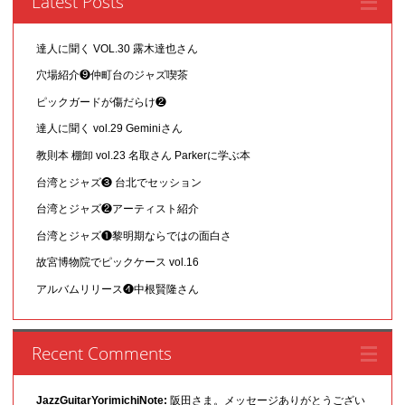
Latest Posts
達人に聞く VOL.30 露木達也さん
穴場紹介❾仲町台のジャズ喫茶
ピックガードが傷だらけ❷
達人に聞く vol.29 Geminiさん
教則本 棚卸 vol.23 名取さん Parkerに学ぶ本
台湾とジャズ❸ 台北でセッション
台湾とジャズ❷アーティスト紹介
台湾とジャズ❶黎明期ならではの面白さ
故宮博物院でピックケース vol.16
アルバムリリース❹中根賢隆さん
Recent Comments
JazzGuitarYorimichiNote:
阪田さま。メッセージありがとうござい