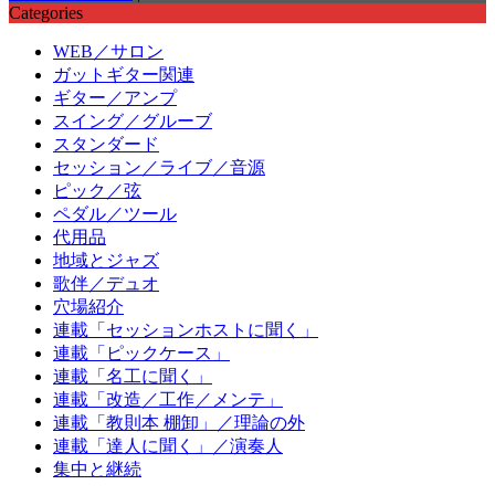
Categories
WEB／サロン
ガットギター関連
ギター／アンプ
スイング／グルーブ
スタンダード
セッション／ライブ／音源
ピック／弦
ペダル／ツール
代用品
地域とジャズ
歌伴／デュオ
穴場紹介
連載「セッションホストに聞く」
連載「ピックケース」
連載「名工に聞く」
連載「改造／工作／メンテ」
連載「教則本 棚卸」／理論の外
連載「達人に聞く」／演奏人
集中と継続