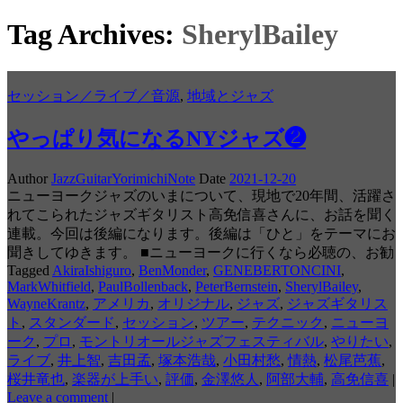
Tag Archives:
SherylBailey
セッション／ライブ／音源
,
地域とジャズ
やっぱり気になるNYジャズ❷
Author
JazzGuitarYorimichiNote
Date
2021-12-20
ニューヨークジャズのいまについて、現地で20年間、活躍さ
れてこられたジャズギタリスト高免信喜さんに、お話を聞く
連載。今回は後編になります。後編は「ひと」をテーマにお
聞きしてゆきます。 ■ニューヨークに行くなら必聴の、お勧
Tagged
AkiraIshiguro
,
BenMonder
,
GENEBERTONCINI
,
MarkWhitfield
,
PaulBollenback
,
PeterBernstein
,
SherylBailey
,
WayneKrantz
,
アメリカ
,
オリジナル
,
ジャズ
,
ジャズギタリス
ト
,
スタンダード
,
セッション
,
ツアー
,
テクニック
,
ニューヨ
ーク
,
プロ
,
モントリオールジャズフェスティバル
,
やりたい
,
ライブ
,
井上智
,
吉田孟
,
塚本浩哉
,
小田村愁
,
情熱
,
松尾芭蕉
,
桜井竜也
,
楽器が上手い
,
評価
,
金澤悠人
,
阿部大輔
,
高免信喜
|
Leave a comment
|