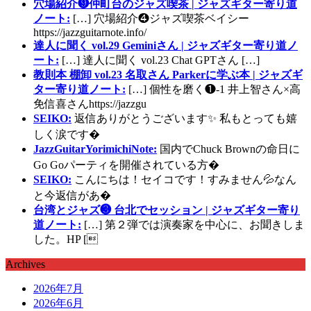
穴場紹介❾仲町台のジャズ喫茶 | ジャズギター寄り道
ノート:
[…] 穴場紹介❹ジャズ喫茶ベイシー
https://jazzguitarnote.info/
達人に聞く vol.29 Geminiさん | ジャズギター寄り道ノ
ート:
[…] 達人に聞く vol.23 Chat GPTさん […]
教則本 棚卸 vol.23 名取さん Parkerに学ぶ本 | ジャズギ
ター寄り道ノート:
[…] 個性を磨く❶-1 井上智さん×高
免信喜さんhttps://jazzgu
SEIKO:
返信ありがとうございます✨ 私もとっても嬉
しく涙です�
JazzGuitarYorimichiNote:
国内でChuck Brownの命日に
Go Goパーティを開催されている方�
SEIKO:
こんにちは！セイコです！すみません💦なん
と今返信があ�
台湾とジャズ❸ 台北でセッション | ジャズギター寄り
道ノート:
[…] 第２弾では演奏家を中心に、お聞きしま
した。HP [
Archives
2026年7月
2026年6月