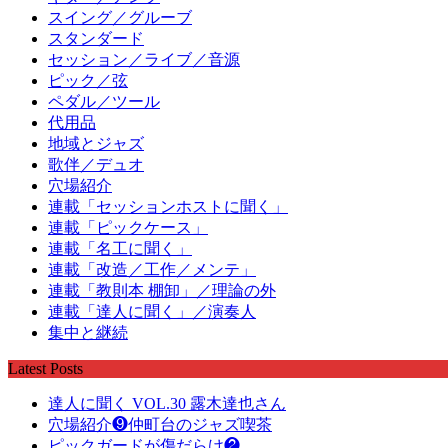
スイング／グルーブ
スタンダード
セッション／ライブ／音源
ピック／弦
ペダル／ツール
代用品
地域とジャズ
歌伴／デュオ
穴場紹介
連載「セッションホストに聞く」
連載「ピックケース」
連載「名工に聞く」
連載「改造／工作／メンテ」
連載「教則本 棚卸」／理論の外
連載「達人に聞く」／演奏人
集中と継続
Latest Posts
達人に聞く VOL.30 露木達也さん
穴場紹介❾仲町台のジャズ喫茶
ピックガードが傷だらけ❷