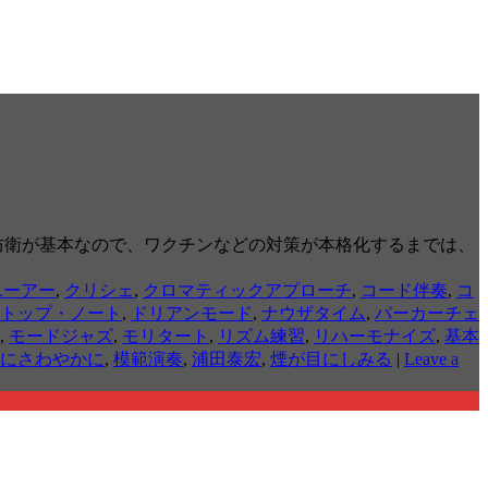
自己防衛が基本なので、ワクチンなどの対策が本格化するまでは、
ユーアー
,
クリシェ
,
クロマティックアプローチ
,
コード伴奏
,
コ
トップ・ノート
,
ドリアンモード
,
ナウザタイム
,
パーカーチェ
,
モードジャズ
,
モリタート
,
リズム練習
,
リハーモナイズ
,
基本
にさわやかに
,
模範演奏
,
浦田泰宏
,
煙が目にしみる
|
Leave a