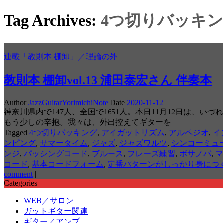
Tag Archives:
4つ切りバッキ
連載「教則本 棚卸」／理論の外
教則本 棚卸vol.13 浦田泰宏さん 伴奏本
Author
JazzGuitarYorimichiNote
Date
2020-11-12
神奈川県内で147人、全国で1651人。本日11月12日は
もう少しの辛抱。我々は、外出控えてギターを
Tagged
4つ切りバッキング
,
アイガットリズム
,
アルペジオ
,
イ
ンピング
,
サマータイム
,
ジャズ
,
ジャズワルツ
,
シンコーミュ
ンジ
,
パッシングコード
,
ブルース
,
フレーズ練習
,
ボサノバ
,
マ
コード
,
基本コードフォーム
,
定番パターンがしっかり身につ
comment
|
Categories
WEB／サロン
ガットギター関連
ギター／アンプ