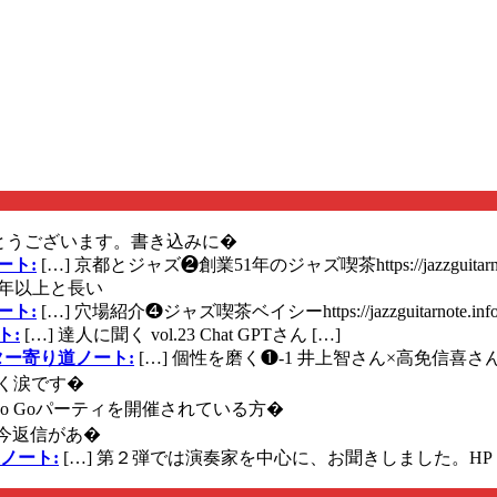
とうございます。書き込みに�
ート:
[…] 京都とジャズ❷創業51年のジャズ喫茶https://jazzguitarn
年以上と長い
ート:
[…] 穴場紹介❹ジャズ喫茶ベイシーhttps://jazzguitarnote.info
ト:
[…] 達人に聞く vol.23 Chat GPTさん […]
ズギター寄り道ノート:
[…] 個性を磨く❶-1 井上智さん×高免信喜さんhttps
く涙です�
に Go Goパーティを開催されている方�
今返信があ�
ノート:
[…] 第２弾では演奏家を中心に、お聞きしました。HP 