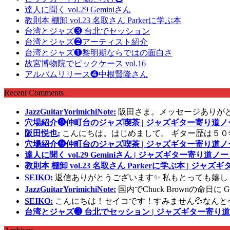
達人に聞く vol.29 Geminiさん
教則本 棚卸 vol.23 名取さん Parkerに学ぶ本
台湾とジャズ❸ 台北でセッション
台湾とジャズ❷アーティスト紹介
台湾とジャズ❶黎明期ならではの面白さ
故宮博物院でピックケース vol.16
アルバムリリース❹中根賢隆さん
Recent Comments
JazzGuitarYorimichiNote:
阪田さま。メッセージありが
穴場紹介❾仲町台のジャズ喫茶 | ジャズギター寄り道ノ
阪田悦也:
こんにちは。はじめまして。 ギター歴は５０
穴場紹介❾仲町台のジャズ喫茶 | ジャズギター寄り道ノ
達人に聞く vol.29 Geminiさん | ジャズギター寄り道ノー
教則本 棚卸 vol.23 名取さん Parkerに学ぶ本 | ジャ
SEIKO:
返信ありがとうございます✨ 私もとっても嬉し
JazzGuitarYorimichiNote:
国内でChuck Brownの命日
SEIKO:
こんにちは！セイコです！すみません💦なんと
台湾とジャズ❸ 台北でセッション | ジャズギター寄り道