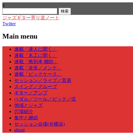
x
検
索:
ジャズギター寄り道ノート
Twitter
Main menu
Skip
連載「達人に聞く」
to
連載「名工に聞く」
content
連載「教則本 棚卸」
連載「改造／メンテ」
連載「ピックケース」
セッション／ライブ／音源
スイング／グルーブ
ギター／アンプ
ペダル／ツール／ピック／弦
地域とジャズ
穴場紹介
集中と継続
セッション会場(＠横浜)
about