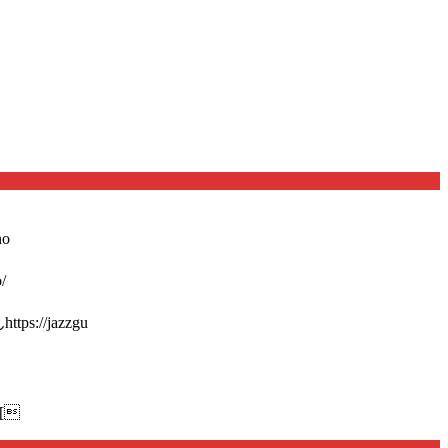
o
/
://jazzgu
[