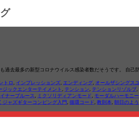
ング
、いづれも過去最多の新型コロナウイルス感染者数だそうです。 
ントロ
,
インプレッションズ
,
エンディング
,
オールザシングス
ージックエンターテイメント
,
テンション
,
テンションリゾルブ
,
イナーブルース
,
ミクソリディアンモード
,
モーダルハーモニー
くジャズギターコンピング入門
,
循環コード
,
教則本
,
朝日のよう