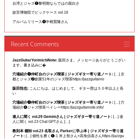
台湾とジャズ❶黎明期ならではの面白さ
故宮博物院でピックケース vol.16
アルバムリリース❹中根賢隆さん
Recent Comments
JazzGuitarYorimichiNote:
阪田さま。メッセージありがとうござい
ます。書き込みに�
穴場紹介❾仲町台のジャズ喫茶 | ジャズギター寄り道ノート:
[…] 京
都とジャズ❷創業51年のジャズ喫茶https://jazzguitarno
阪田悦也:
こんにちは。はじめまして。 ギター歴は５０年以上と長
い
穴場紹介❾仲町台のジャズ喫茶 | ジャズギター寄り道ノート:
[…] 穴
場紹介❹ジャズ喫茶ベイシーhttps://jazzguitarnote.info/
達人に聞く vol.29 Geminiさん | ジャズギター寄り道ノート:
[…] 達
人に聞く vol.23 Chat GPTさん […]
教則本 棚卸 vol.23 名取さん Parkerに学ぶ本 | ジャズギター寄り道
ノート:
[…] 個性を磨く❶-1 井上智さん×高免信喜さんhttps://jazzgu