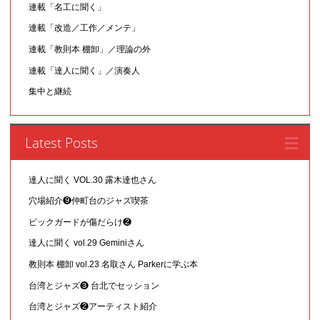
連載「名工に聞く」
連載「改造／工作／メンテ」
連載「教則本 棚卸」／理論の外
連載「達人に聞く」／演奏人
集中と継続
Latest Posts
達人に聞く VOL.30 露木達也さん
穴場紹介❾仲町台のジャズ喫茶
ピックガードが傷だらけ❷
達人に聞く vol.29 Geminiさん
教則本 棚卸 vol.23 名取さん Parkerに学ぶ本
台湾とジャズ❸ 台北でセッション
台湾とジャズ❷アーティスト紹介