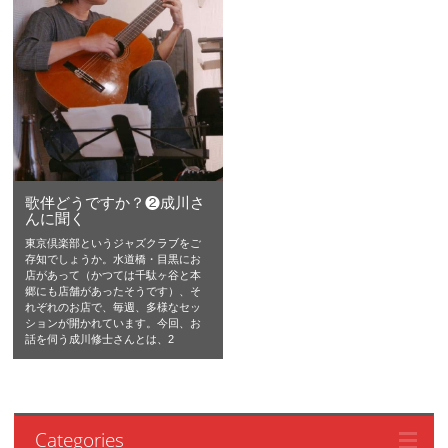
歌伴どうですか？❷成川さ
んに聞く
東京倶楽部というジャズクラブをご
存知でしょうか。水道橋・目黒にお
店があって（かつては千駄ヶ谷と本
郷にも店舗があったそうです）、そ
れぞれのお店で、毎週、多様なセッ
ションが開かれています。今回、お
話を伺う成川修士さんとは、2
Categories