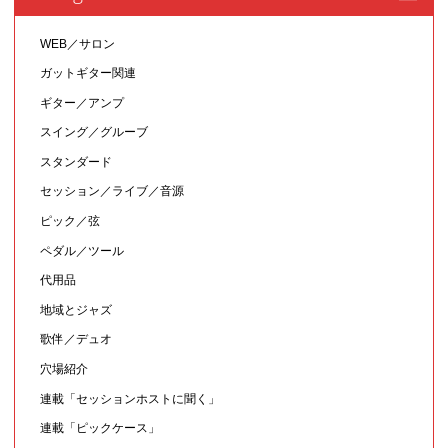
WEB／サロン
ガットギター関連
ギター／アンプ
スイング／グルーブ
スタンダード
セッション／ライブ／音源
ピック／弦
ペダル／ツール
代用品
地域とジャズ
歌伴／デュオ
穴場紹介
連載「セッションホストに聞く」
連載「ピックケース」