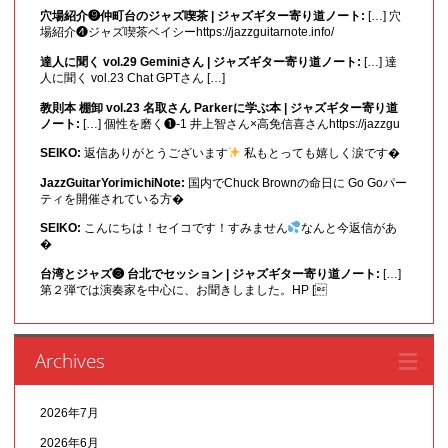
穴場紹介❾仲町台のジャズ喫茶 | ジャズギター寄り道ノート:
[…] 穴
場紹介❹ジャズ喫茶ベイシーhttps://jazzguitarnote.info/
達人に聞く vol.29 Geminiさん | ジャズギター寄り道ノート:
[…] 達
人に聞く vol.23 Chat GPTさん […]
教則本 棚卸 vol.23 名取さん Parkerに学ぶ本 | ジャズギター寄り道
ノート:
[…] 個性を磨く❶-1 井上智さん×高免信喜さんhttps://jazzgu
SEIKO:
返信ありがとうございます
私もとっても嬉しく涙です�
JazzGuitarYorimichiNote:
国内でChuck Brownの命日に Go Goパー
ティを開催されている方�
SEIKO:
こんにちは！セイコです！すみません
なんと今返信があ
�
台湾とジャズ❸ 台北でセッション | ジャズギター寄り道ノート:
[…]
第２弾では演奏家を中心に、お聞きしました。HP [
Archives
2026年7月
2026年6月