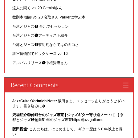
達人に聞く vol.29 Geminiさん
教則本 棚卸 vol.23 名取さん Parkerに学ぶ本
台湾とジャズ❸ 台北でセッション
台湾とジャズ❷アーティスト紹介
台湾とジャズ❶黎明期ならではの面白さ
故宮博物院でピックケース vol.16
アルバムリリース❹中根賢隆さん
Recent Comments
JazzGuitarYorimichiNote:
阪田さま。メッセージありがとうござい
ます。書き込みに�
穴場紹介❾仲町台のジャズ喫茶 | ジャズギター寄り道ノート:
[…] 京
都とジャズ❷創業51年のジャズ喫茶https://jazzguitarno
阪田悦也:
こんにちは。はじめまして。 ギター歴は５０年以上と長
い