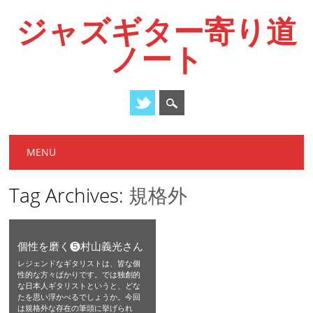
ジャズギター寄り道
ノート
Main menu
Skip
MENU
to
content
Tag Archives:
規格外
個性を磨く❺村山義光さん
レジェンドなギタリストは、皆な個
性的な方々ばかりです。では独創的
な日本人ギタリストというと、どな
たを思い浮かべるでしょうか。今回
は規格外な存在の筆頭に挙げられ