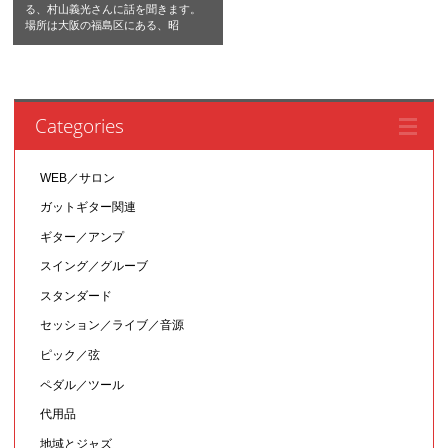
る、村山義光さんに話を聞きます。
場所は大阪の福島区にある、昭
Categories
WEB／サロン
ガットギター関連
ギター／アンプ
スイング／グルーブ
スタンダード
セッション／ライブ／音源
ピック／弦
ペダル／ツール
代用品
地域とジャズ