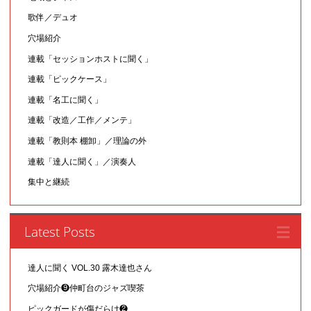
歌伴／デュオ
穴場紹介
連載「セッションホストに聞く」
連載「ピックケース」
連載「名工に聞く」
連載「改造／工作／メンテ」
連載「教則本 棚卸」／理論の外
連載「達人に聞く」／演奏人
集中と継続
Latest Posts
達人に聞く VOL.30 露木達也さん
穴場紹介❾仲町台のジャズ喫茶
ピックガードが傷だらけ❷