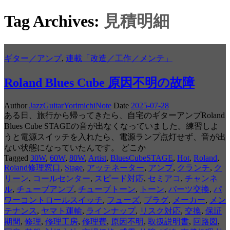
Tag Archives:
見積明細
ギター／アンプ
,
連載「改造／工作／メンテ」
Roland Blues Cube 原因不明の故障
Author
JazzGuitarYorimichiNote
Date
2025-07-28
ある日、旅行から帰ってきたら、自宅のギターアンプRoland
Blues Cube STAGEの音が出なくなっていました。練習しよ
うと電源スイッチを入れたら、電源ランプ点灯せず、音が出
ない状態になっていたんです。 どこか
Tagged
30W
,
60W
,
80W
,
Artist
,
BluesCubeSTAGE
,
Hot
,
Roland
,
Roland修理窓口
,
Stage
,
アッテネーター
,
アンプ
,
クランチ
,
ク
リーン
,
コールセンター
,
スピード対応
,
セミアコ
,
チャンネ
ル
,
チューブアンプ
,
チューブトーン
,
トーン
,
パーツ交換
,
パ
ワーコントロールスイッチ
,
フューズ
,
プラグ
,
メーカー
,
メン
テナンス
,
ヤマト運輸
,
ラインナップ
,
リスク対応
,
交換
,
保証
期間
,
修理
,
修理工房
,
修理費
,
原因不明
,
取扱説明書
,
回路図
,