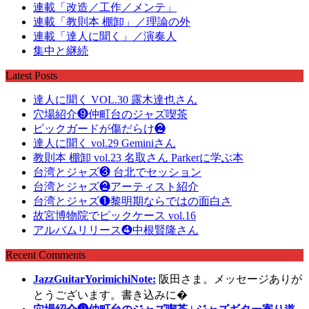
連載「改造／工作／メンテ」
連載「教則本 棚卸」／理論の外
連載「達人に聞く」／演奏人
集中と継続
Latest Posts
達人に聞く VOL.30 露木達也さん
穴場紹介❾仲町台のジャズ喫茶
ピックガードが傷だらけ❷
達人に聞く vol.29 Geminiさん
教則本 棚卸 vol.23 名取さん Parkerに学ぶ本
台湾とジャズ❸ 台北でセッション
台湾とジャズ❷アーティスト紹介
台湾とジャズ❶黎明期ならではの面白さ
故宮博物院でピックケース vol.16
アルバムリリース❹中根賢隆さん
Recent Comments
JazzGuitarYorimichiNote:
阪田さま。メッセージありが
とうございます。書き込みに�