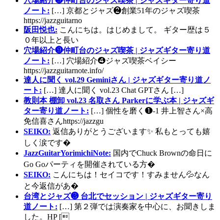
穴場紹介❾仲町台のジャズ喫茶 | ジャズギター寄り道
ノート:
[…] 京都とジャズ❷創業51年のジャズ喫茶
https://jazzguitarno
阪田悦也:
こんにちは。はじめまして。 ギター歴は５
０年以上と長い
穴場紹介❾仲町台のジャズ喫茶 | ジャズギター寄り道
ノート:
[…] 穴場紹介❹ジャズ喫茶ベイシー
https://jazzguitarnote.info/
達人に聞く vol.29 Geminiさん | ジャズギター寄り道ノ
ート:
[…] 達人に聞く vol.23 Chat GPTさん […]
教則本 棚卸 vol.23 名取さん Parkerに学ぶ本 | ジャズギ
ター寄り道ノート:
[…] 個性を磨く❶-1 井上智さん×高
免信喜さんhttps://jazzgu
SEIKO:
返信ありがとうございます✨ 私もとっても嬉
しく涙です�
JazzGuitarYorimichiNote:
国内でChuck Brownの命日に
Go Goパーティを開催されている方�
SEIKO:
こんにちは！セイコです！すみません💦なん
と今返信があ�
台湾とジャズ❸ 台北でセッション | ジャズギター寄り
道ノート:
[…] 第２弾では演奏家を中心に、お聞きしま
した。HP [