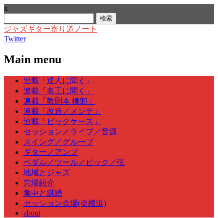
x
検
索:
ジャズギター寄り道ノート
Twitter
Main menu
Skip
連載「達人に聞く」
to
連載「名工に聞く」
content
連載「教則本 棚卸」
連載「改造／メンテ」
連載「ピックケース」
セッション／ライブ／音源
スイング／グルーブ
ギター／アンプ
ペダル／ツール／ピック／弦
地域とジャズ
穴場紹介
集中と継続
セッション会場(＠横浜)
about