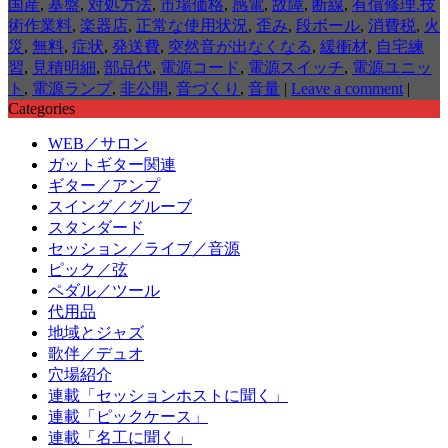
国産
,
基盤
,
対処方法
,
市場価格
,
感電
,
故障
,
断線
,
有償修理.技
術作業料
,
楽器店
,
正常な使用状況
,
歪み
,
段ボール
,
消費税
,
火
災
,
無料
,
症状
,
発送費
,
突然音が出なくなる
,
緩衝材
,
自宅練
習
,
見積明細
,
部品代
,
電源コード
,
電源スイッチ
,
電源ユニッ
ト
,
電源ランプ
,
非公開
,
音づくり
,
音量
|
Leave a comment
|
Categories
WEB／サロン
ガットギター関連
ギター／アンプ
スイング／グルーブ
スタンダード
セッション／ライブ／音源
ピック／弦
ペダル／ツール
代用品
地域とジャズ
歌伴／デュオ
穴場紹介
連載「セッションホストに聞く」
連載「ピックケース」
連載「名工に聞く」