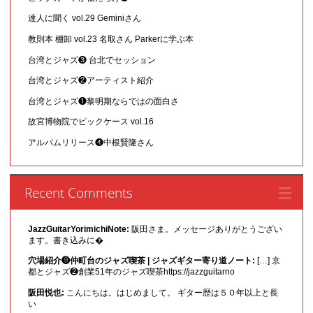
達人に聞く vol.29 Geminiさん
教則本 棚卸 vol.23 名取さん Parkerに学ぶ本
台湾とジャズ❸ 台北でセッション
台湾とジャズ❷アーティスト紹介
台湾とジャズ❶黎明期ならではの面白さ
故宮博物院でピックケース vol.16
アルバムリリース❹中根賢隆さん
Recent Comments
JazzGuitarYorimichiNote:
阪田さま。メッセージありがとうござい
ます。書き込みに�
穴場紹介❾仲町台のジャズ喫茶 | ジャズギター寄り道ノート:
[…] 京
都とジャズ❷創業51年のジャズ喫茶https://jazzguitarno
阪田悦也:
こんにちは。はじめまして。 ギター歴は５０年以上と長
い