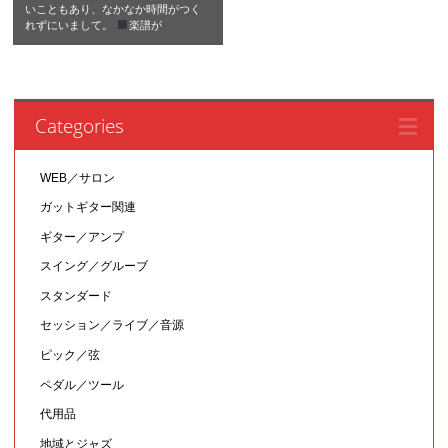
いこともあり、なかなか時間がつく
れずにいまして。
楽譜が
Categories
WEB／サロン
ガットギター関連
ギター／アンプ
スイング／グルーブ
スタンダード
セッション／ライブ／音源
ピック／弦
ペダル／ツール
代用品
地域とジャズ