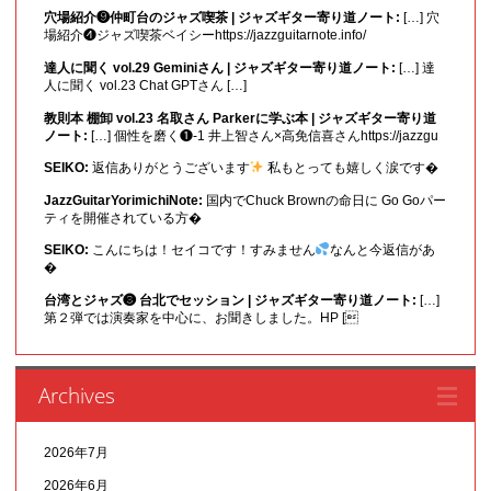
穴場紹介❾仲町台のジャズ喫茶 | ジャズギター寄り道ノート:
[…] 穴
場紹介❹ジャズ喫茶ベイシーhttps://jazzguitarnote.info/
達人に聞く vol.29 Geminiさん | ジャズギター寄り道ノート:
[…] 達
人に聞く vol.23 Chat GPTさん […]
教則本 棚卸 vol.23 名取さん Parkerに学ぶ本 | ジャズギター寄り道
ノート:
[…] 個性を磨く❶-1 井上智さん×高免信喜さんhttps://jazzgu
SEIKO:
返信ありがとうございます
私もとっても嬉しく涙です�
JazzGuitarYorimichiNote:
国内でChuck Brownの命日に Go Goパー
ティを開催されている方�
SEIKO:
こんにちは！セイコです！すみません
なんと今返信があ
�
台湾とジャズ❸ 台北でセッション | ジャズギター寄り道ノート:
[…]
第２弾では演奏家を中心に、お聞きしました。HP [
Archives
2026年7月
2026年6月