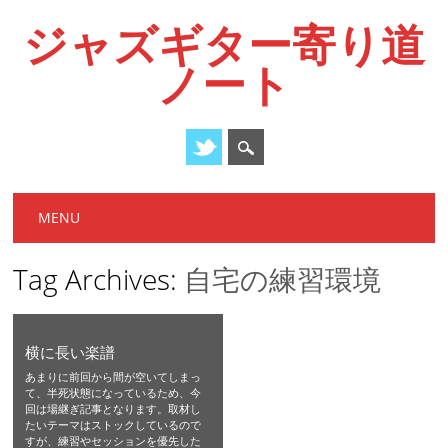
ジャズギター寄り道
ノート
Main menu
Skip
MENU
to
content
Tag Archives:
自宅の練習環境
横に長い楽譜
あまりに前回から間が空いてしまっ
て、半死状態になっているため、今
回は場継ぎ記事となります。取材し
たいテーマはストックしているので
すが、練習やセッションを優先した