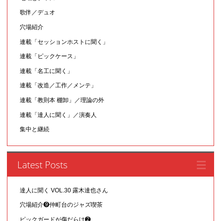
歌伴／デュオ
穴場紹介
連載「セッションホストに聞く」
連載「ピックケース」
連載「名工に聞く」
連載「改造／工作／メンテ」
連載「教則本 棚卸」／理論の外
連載「達人に聞く」／演奏人
集中と継続
Latest Posts
達人に聞く VOL.30 露木達也さん
穴場紹介❾仲町台のジャズ喫茶
ピックガードが傷だらけ❷