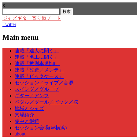
x
検
索:
ジャズギター寄り道ノート
Twitter
Main menu
Skip
連載「達人に聞く」
to
連載「名工に聞く」
content
連載「教則本 棚卸」
連載「改造／メンテ」
連載「ピックケース」
セッション／ライブ／音源
スイング／グルーブ
ギター／アンプ
ペダル／ツール／ピック／弦
地域とジャズ
穴場紹介
集中と継続
セッション会場(＠横浜)
about