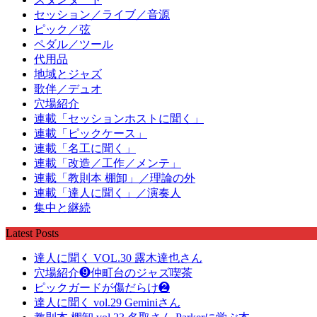
セッション／ライブ／音源
ピック／弦
ペダル／ツール
代用品
地域とジャズ
歌伴／デュオ
穴場紹介
連載「セッションホストに聞く」
連載「ピックケース」
連載「名工に聞く」
連載「改造／工作／メンテ」
連載「教則本 棚卸」／理論の外
連載「達人に聞く」／演奏人
集中と継続
Latest Posts
達人に聞く VOL.30 露木達也さん
穴場紹介❾仲町台のジャズ喫茶
ピックガードが傷だらけ❷
達人に聞く vol.29 Geminiさん