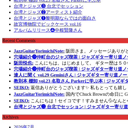
教則本 棚卸 vol.23 名取さん Parkerに学ぶ本
台湾とジャズ❸ 台北でセッション
台湾とジャズ❷アーティスト紹介
台湾とジャズ❶黎明期ならではの面白さ
故宮博物院でピックケース vol.16
アルバムリリース❹中根賢隆さん
Recent Comments
JazzGuitarYorimichiNote:
阪田さま。メッセージありが
穴場紹介❾仲町台のジャズ喫茶 | ジャズギター寄り道ノ
阪田悦也:
こんにちは。はじめまして。 ギター歴は５０
穴場紹介❾仲町台のジャズ喫茶 | ジャズギター寄り道ノ
達人に聞く vol.29 Geminiさん | ジャズギター寄り道ノー
教則本 棚卸 vol.23 名取さん Parkerに学ぶ本 | ジャ
SEIKO:
返信ありがとうございます✨ 私もとっても嬉し
JazzGuitarYorimichiNote:
国内でChuck Brownの命日
SEIKO:
こんにちは！セイコです！すみません💦なんと
台湾とジャズ❸ 台北でセッション | ジャズギター寄り道
Archives
2026年7月