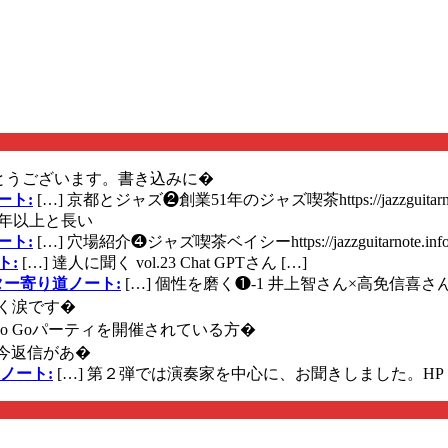
とうございます。書き込みに�
ート:
[…] 京都とジャズ❷創業51年のジャズ喫茶https://jazzguitarn
年以上と長い
ート:
[…] 穴場紹介❹ジャズ喫茶ベイシーhttps://jazzguitarnote.info
ト:
[…] 達人に聞く vol.23 Chat GPTさん […]
ズギター寄り道ノート:
[…] 個性を磨く❶-1 井上智さん×高免信喜さんhttps
く涙です�
に Go Goパーティを開催されている方�
今返信があ�
ノート:
[…] 第２弾では演奏家を中心に、お聞きしました。HP 