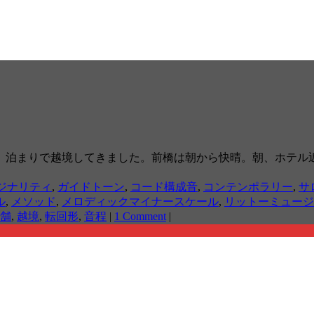
、泊まりで越境してきました。前橋は朝から快晴。朝、ホテル
ジナリティ
,
ガイドトーン
,
コード構成音
,
コンテンポラリー
,
サ
ル
,
メソッド
,
メロディックマイナースケール
,
リットーミュージ
舗
,
越境
,
転回形
,
音程
|
1 Comment
|