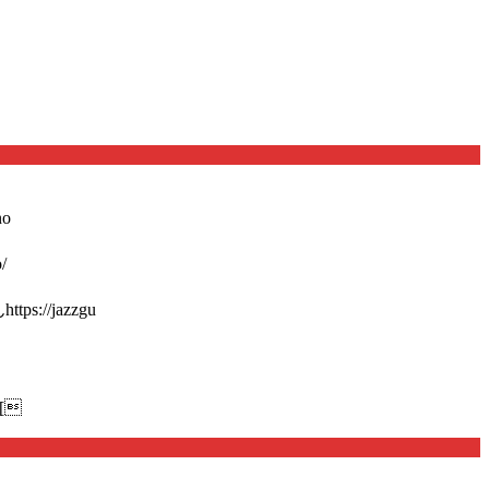
o
/
://jazzgu
[