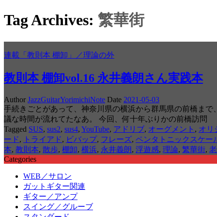
Tag Archives:
繁華街
連載「教則本 棚卸」／理論の外
教則本 棚卸vol.16 永井義朗さん実践本
Author
JazzGuitarYorimichiNote
Date
2021-05-03
手続きごとがあって、神奈川県の横浜から群馬県の前橋まで
議な時間が流れてたなあ。 今回、何十年ぶりかの前橋訪問
Tagged
SUS
,
sus2
,
sus4
,
YouTube
,
アドリブ
,
オーグメント
,
オリ
ード
,
トライアド
,
ビバップ
,
フレーズ
,
ペンタトニックスケー
本
,
教則本
,
散歩
,
棚卸
,
横浜
,
永井義朗
,
浮遊感
,
理論
,
繁華街
,
老
Categories
WEB／サロン
ガットギター関連
ギター／アンプ
スイング／グルーブ
スタンダード