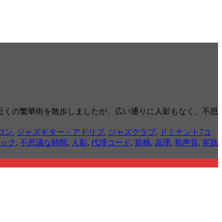
近くの繁華街を散歩しましたが、広い通りに人影もなく、不思
ロン
,
ジャズギター・アドリブ
,
ジャズクラブ
,
ドミナント7コ
ック
,
不思議な時間
,
人影
,
代理コード
,
前橋
,
原理
,
和声音
,
実践