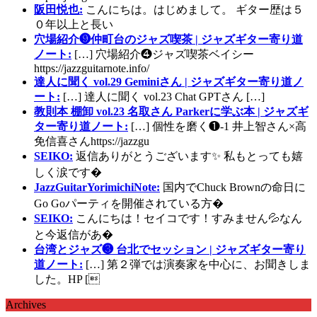
阪田悦也:
こんにちは。はじめまして。 ギター歴は５
０年以上と長い
穴場紹介❾仲町台のジャズ喫茶 | ジャズギター寄り道
ノート:
[…] 穴場紹介❹ジャズ喫茶ベイシー
https://jazzguitarnote.info/
達人に聞く vol.29 Geminiさん | ジャズギター寄り道ノ
ート:
[…] 達人に聞く vol.23 Chat GPTさん […]
教則本 棚卸 vol.23 名取さん Parkerに学ぶ本 | ジャズギ
ター寄り道ノート:
[…] 個性を磨く❶-1 井上智さん×高
免信喜さんhttps://jazzgu
SEIKO:
返信ありがとうございます✨ 私もとっても嬉
しく涙です�
JazzGuitarYorimichiNote:
国内でChuck Brownの命日に
Go Goパーティを開催されている方�
SEIKO:
こんにちは！セイコです！すみません💦なん
と今返信があ�
台湾とジャズ❸ 台北でセッション | ジャズギター寄り
道ノート:
[…] 第２弾では演奏家を中心に、お聞きしま
した。HP [
Archives