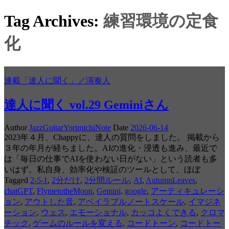
Tag Archives:
練習環境の定食
化
連載「達人に聞く」／演奏人
達人に聞く vol.29 Geminiさん
Author
JazzGuitarYorimichiNote
Date
2026-06-14
2023年４月、Chappyに、達人の質問をしました。 掲載から
３年の年月が経ちました。AIの進化・浸透も進み、最近で
は「毎日の仕事でAIを使わない日がない」という読者も多
いはず。私自身、効率化や検証のツールとして、ほぼ
Tagged
2-5-1
,
2分だけ
,
2分間ルール
,
AI
,
AutumnLeaves
,
chatGPT
,
FlymetotheMoon
,
Gemini
,
google
,
アーティキュレーシ
ョン
,
アウトした音
,
アベイラブルノートスケール
,
イマジネ
ーション
,
ウェス
,
エモーショナル
,
カッコよくできる
,
クロマ
チック
,
ゲームのルールを変える
,
コードトーン
,
コードトー