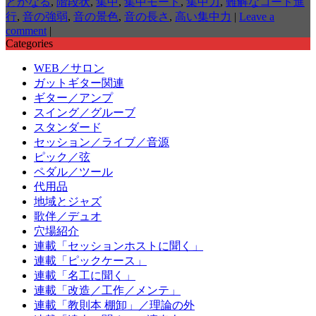
とかなる
,
階段状
,
集中
,
集中モード
,
集中力
,
難解なコード進
行
,
音の強弱
,
音の景色
,
音の長さ
,
高い集中力
|
Leave a
comment
|
Categories
WEB／サロン
ガットギター関連
ギター／アンプ
スイング／グルーブ
スタンダード
セッション／ライブ／音源
ピック／弦
ペダル／ツール
代用品
地域とジャズ
歌伴／デュオ
穴場紹介
連載「セッションホストに聞く」
連載「ピックケース」
連載「名工に聞く」
連載「改造／工作／メンテ」
連載「教則本 棚卸」／理論の外