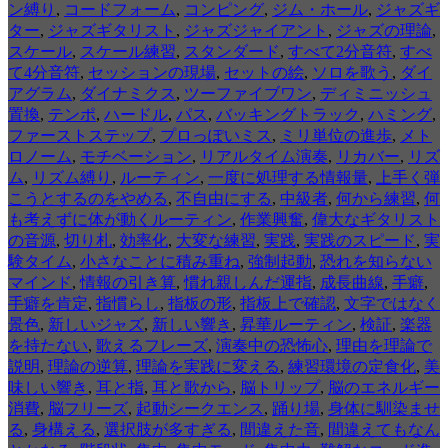
ン縛り
,
コードフォーム
,
コンピング
,
ジム・ホール
,
ジャズギ
ター
,
ジャズギタリスト
,
ジャズジャイアント
,
ジャズの理論
,
スケール
,
スケール練習
,
スタンダード
,
すべて2分音符
,
すべ
て4分音符
,
セッションの現場
,
セットの絵
,
ソロを歌う
,
ダイ
アグラム
,
ダイナミクス
,
ツーファイブワン
,
ディミニッシュ
置換
,
テンポ
,
ハードル
,
パス
,
バッキングトラック
,
ハミング
,
ファーストステップ
,
プロっぽいミス
,
ミリ単位の進歩
,
メト
ロノーム
,
モチベーション
,
リアルタイム演奏
,
リカバー
,
リズ
ム
,
リズム縛り
,
ルーティン
,
一度に処理する情報量
,
上手く弾
こうとするのをやめる
,
不自由にする
,
中級者
,
何から練習
,
何
も考えずに体が動くルーティン
,
作業興奮
,
偉大なギタリスト
の音源
,
切り札
,
効率化
,
大変な練習
,
実践
,
実践のスピード
,
実
験タイム
,
小さなことに積み重ね
,
強制起動
,
恐れを知らない
マインド
,
情報の引き算
,
慣れ親しんだ運指
,
成長曲線
,
手癖
,
手癖を肯定
,
指慣らし
,
指板の形
,
指板上で確認
,
文字ではなく
景色
,
新しいジャズ
,
新しい響き
,
昇華ルーティン
,
検証
,
楽器
を持たない
,
歌えるフレーズ
,
演奏中の恐怖心
,
理由を理論で
説明
,
理論の逆算
,
理論を実践に変える
,
練習環境の定食化
,
美
味しい響き
,
耳と指
,
耳と歌から
,
脳トリップ
,
脳のエネルギー
消費
,
脳フリーズ
,
起動シークエンス
,
踊り場
,
身体に馴染ませ
る
,
身構える
,
選択肢が多すぎる
,
間違えた音
,
間違えてもなん