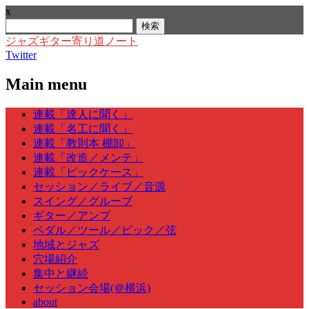
x
検
索:
ジャズギター寄り道ノート
Twitter
Main menu
Skip
連載「達人に聞く」
to
連載「名工に聞く」
content
連載「教則本 棚卸」
連載「改造／メンテ」
連載「ピックケース」
セッション／ライブ／音源
スイング／グルーブ
ギター／アンプ
ペダル／ツール／ピック／弦
地域とジャズ
穴場紹介
集中と継続
セッション会場(＠横浜)
about