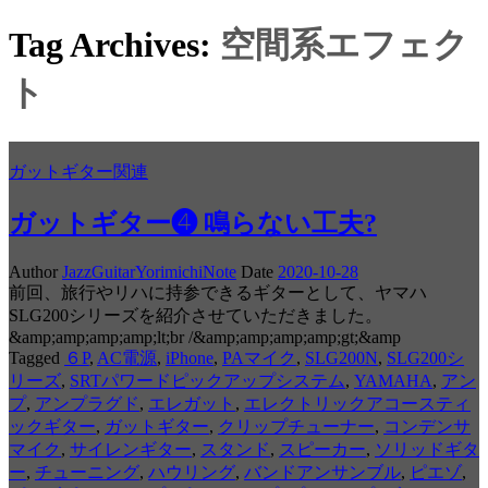
Tag Archives:
空間系エフェク
ト
ガットギター関連
ガットギター❹ 鳴らない工夫?
Author
JazzGuitarYorimichiNote
Date
2020-10-28
前回、旅行やリハに持参できるギターとして、ヤマハ
SLG200シリーズを紹介させていただきました。
&amp;amp;amp;amp;lt;br /&amp;amp;amp;amp;gt;&amp
Tagged
６P
,
AC電源
,
iPhone
,
PAマイク
,
SLG200N
,
SLG200シ
リーズ
,
SRTパワードピックアップシステム
,
YAMAHA
,
アン
プ
,
アンプラグド
,
エレガット
,
エレクトリックアコースティ
ックギター
,
ガットギター
,
クリップチューナー
,
コンデンサ
マイク
,
サイレンギター
,
スタンド
,
スピーカー
,
ソリッドギタ
ー
,
チューニング
,
ハウリング
,
バンドアンサンブル
,
ピエゾ
,