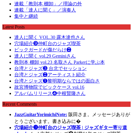
連載「教則本 棚卸」／理論の外
連載「達人に聞く」／演奏人
集中と継続
Latest Posts
達人に聞く VOL.30 露木達也さん
穴場紹介❾仲町台のジャズ喫茶
ピックガードが傷だらけ❷
達人に聞く vol.29 Geminiさん
教則本 棚卸 vol.23 名取さん Parkerに学ぶ本
台湾とジャズ❸ 台北でセッション
台湾とジャズ❷アーティスト紹介
台湾とジャズ❶黎明期ならではの面白さ
故宮博物院でピックケース vol.16
アルバムリリース❹中根賢隆さん
Recent Comments
JazzGuitarYorimichiNote:
阪田さま。メッセージありが
とうございます。書き込みに�
穴場紹介❾仲町台のジャズ喫茶 | ジャズギター寄り道