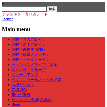
x
検
索:
ジャズギター寄り道ノート
Twitter
Main menu
Skip
連載「達人に聞く」
to
連載「名工に聞く」
content
連載「教則本 棚卸」
連載「改造／メンテ」
連載「ピックケース」
セッション／ライブ／音源
スイング／グルーブ
ギター／アンプ
ペダル／ツール／ピック／弦
地域とジャズ
穴場紹介
集中と継続
セッション会場(＠横浜)
about