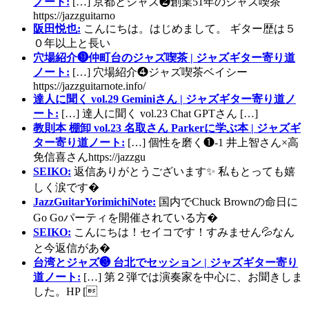
ノート:
[…] 京都とジャズ❷創業51年のジャズ喫茶
https://jazzguitarno
阪田悦也:
こんにちは。はじめまして。 ギター歴は５
０年以上と長い
穴場紹介❾仲町台のジャズ喫茶 | ジャズギター寄り道
ノート:
[…] 穴場紹介❹ジャズ喫茶ベイシー
https://jazzguitarnote.info/
達人に聞く vol.29 Geminiさん | ジャズギター寄り道ノ
ート:
[…] 達人に聞く vol.23 Chat GPTさん […]
教則本 棚卸 vol.23 名取さん Parkerに学ぶ本 | ジャズギ
ター寄り道ノート:
[…] 個性を磨く❶-1 井上智さん×高
免信喜さんhttps://jazzgu
SEIKO:
返信ありがとうございます✨ 私もとっても嬉
しく涙です�
JazzGuitarYorimichiNote:
国内でChuck Brownの命日に
Go Goパーティを開催されている方�
SEIKO:
こんにちは！セイコです！すみません💦なん
と今返信があ�
台湾とジャズ❸ 台北でセッション | ジャズギター寄り
道ノート:
[…] 第２弾では演奏家を中心に、お聞きしま
した。HP [