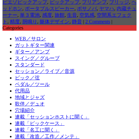
ピエゾピックアップ
,
ピックアップ
,
プリアンプ
,
ブリッジ
,
ヘ
ッドホン
,
ポータブルスピーカー
,
ボサノバ
,
ヤマハ
,
内蔵チュ
ーナー
,
単３電池
,
感度
,
旅館
,
生音
,
空気感
,
空間系エフェク
ト
,
精度
,
胴鳴り
,
躯体デザイン
,
静音
|
2 Comments
|
Categories
WEB／サロン
ガットギター関連
ギター／アンプ
スイング／グルーブ
スタンダード
セッション／ライブ／音源
ピック／弦
ペダル／ツール
代用品
地域とジャズ
歌伴／デュオ
穴場紹介
連載「セッションホストに聞く」
連載「ピックケース」
連載「名工に聞く」
連載「改造／工作／メンテ」