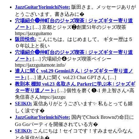
JazzGuitarYorimichiNote:
阪田さま。メッセージありが
とうございます。書き込みに�
穴場紹介❾仲町台のジャズ喫茶 | ジャズギター寄り道
ノート:
[…] 京都とジャズ❷創業51年のジャズ喫茶
https://jazzguitarno
阪田悦也:
こんにちは。はじめまして。 ギター歴は５
０年以上と長い
穴場紹介❾仲町台のジャズ喫茶 | ジャズギター寄り道
ノート:
[…] 穴場紹介❹ジャズ喫茶ベイシー
https://jazzguitarnote.info/
達人に聞く vol.29 Geminiさん | ジャズギター寄り道ノ
ート:
[…] 達人に聞く vol.23 Chat GPTさん […]
教則本 棚卸 vol.23 名取さん Parkerに学ぶ本 | ジャズギ
ター寄り道ノート:
[…] 個性を磨く❶-1 井上智さん×高
免信喜さんhttps://jazzgu
SEIKO:
返信ありがとうございます✨ 私もとっても嬉
しく涙です�
JazzGuitarYorimichiNote:
国内でChuck Brownの命日に
Go Goパーティを開催されている方�
SEIKO:
こんにちは！セイコです！すみません💦なん
と今返信があ�