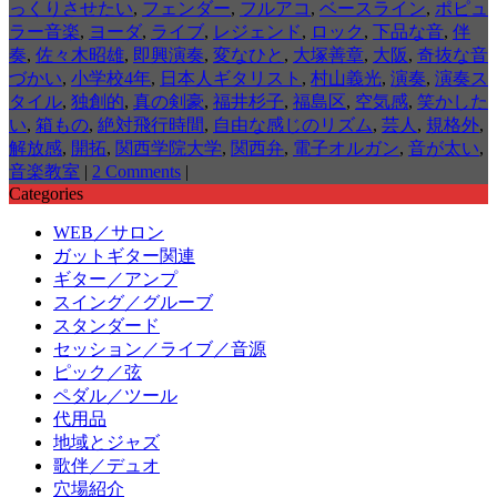
っくりさせたい
,
フェンダー
,
フルアコ
,
ベースライン
,
ポピュ
ラー音楽
,
ヨーダ
,
ライブ
,
レジェンド
,
ロック
,
下品な音
,
伴
奏
,
佐々木昭雄
,
即興演奏
,
変なひと
,
大塚善章
,
大阪
,
奇抜な音
づかい
,
小学校4年
,
日本人ギタリスト
,
村山義光
,
演奏
,
演奏ス
タイル
,
独創的
,
真の剣豪
,
福井杉子
,
福島区
,
空気感
,
笑かした
い
,
箱もの
,
絶対飛行時間
,
自由な感じのリズム
,
芸人
,
規格外
,
解放感
,
開拓
,
関西学院大学
,
関西弁
,
電子オルガン
,
音が太い
,
音楽教室
|
2 Comments
|
Categories
WEB／サロン
ガットギター関連
ギター／アンプ
スイング／グルーブ
スタンダード
セッション／ライブ／音源
ピック／弦
ペダル／ツール
代用品
地域とジャズ
歌伴／デュオ
穴場紹介