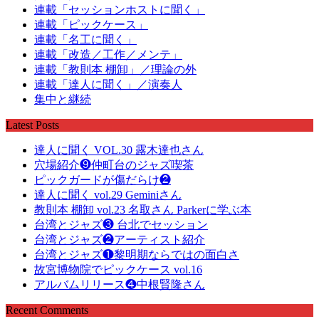
連載「セッションホストに聞く」
連載「ピックケース」
連載「名工に聞く」
連載「改造／工作／メンテ」
連載「教則本 棚卸」／理論の外
連載「達人に聞く」／演奏人
集中と継続
Latest Posts
達人に聞く VOL.30 露木達也さん
穴場紹介❾仲町台のジャズ喫茶
ピックガードが傷だらけ❷
達人に聞く vol.29 Geminiさん
教則本 棚卸 vol.23 名取さん Parkerに学ぶ本
台湾とジャズ❸ 台北でセッション
台湾とジャズ❷アーティスト紹介
台湾とジャズ❶黎明期ならではの面白さ
故宮博物院でピックケース vol.16
アルバムリリース❹中根賢隆さん
Recent Comments