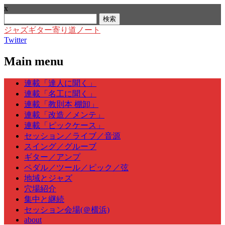
x
検
索:
ジャズギター寄り道ノート
Twitter
Main menu
Skip
連載「達人に聞く」
to
連載「名工に聞く」
content
連載「教則本 棚卸」
連載「改造／メンテ」
連載「ピックケース」
セッション／ライブ／音源
スイング／グルーブ
ギター／アンプ
ペダル／ツール／ピック／弦
地域とジャズ
穴場紹介
集中と継続
セッション会場(＠横浜)
about