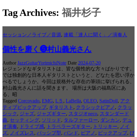
Tag Archives:
福井杉子
セッション／ライブ／音源
,
連載「達人に聞く」／演奏人
個性を磨く❺村山義光さん
Author
JazzGuitarYorimichiNote
Date
2024-07-20
レジェンドなギタリストは、皆な個性的な方々ばかりです。
では独創的な日本人ギタリストというと、どなたを思い浮か
べるでしょうか。今回は規格外な存在の筆頭に挙げられる、
村山義光さんに話を聞きます。 場所は大阪の福島区にあ
る、昭
Tagged
Corcovado
,
EMG
,
L５
,
LaBella
,
OLEO
,
SatinDoll
,
アク
ティブピックアップ
,
ギタリスト
,
クラシックピアノ
,
クラッ
シック
,
ジャズ
,
ジャズギター
,
スタジオneco
,
スタンダード
曲
,
セッティング
,
ソリッド
,
タルファーロー
,
ダンカン
,
デュ
オ演奏
,
ドライブ感
,
トラベラーズギター
,
トリッキー
,
ノイ
ズ
,
ノイズレス
,
パッシブ型
,
バンド
,
ピアノ
,
ピックアップ
,
び