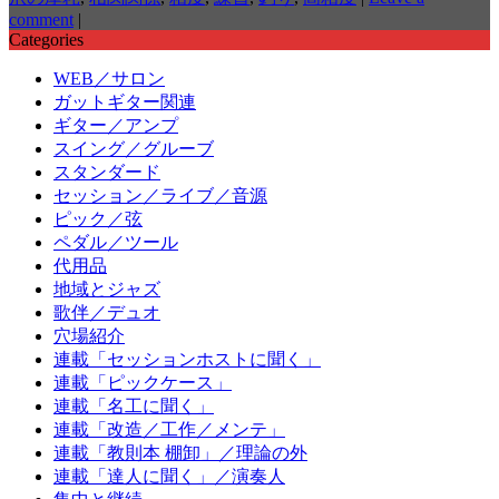
comment
|
Categories
WEB／サロン
ガットギター関連
ギター／アンプ
スイング／グルーブ
スタンダード
セッション／ライブ／音源
ピック／弦
ペダル／ツール
代用品
地域とジャズ
歌伴／デュオ
穴場紹介
連載「セッションホストに聞く」
連載「ピックケース」
連載「名工に聞く」
連載「改造／工作／メンテ」
連載「教則本 棚卸」／理論の外
連載「達人に聞く」／演奏人