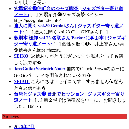
０年以上と長い
穴場紹介❾仲町台のジャズ喫茶 | ジャズギター寄り道
ノート:
[…] 穴場紹介❹ジャズ喫茶ベイシー
https://jazzguitarnote.info/
達人に聞く vol.29 Geminiさん | ジャズギター寄り道ノ
ート:
[…] 達人に聞く vol.23 Chat GPTさん […]
教則本 棚卸 vol.23 名取さん Parkerに学ぶ本 | ジャズギ
ター寄り道ノート:
[…] 個性を磨く❶-1 井上智さん×高
免信喜さんhttps://jazzgu
SEIKO:
返信ありがとうございます✨ 私もとっても嬉
しく涙です�
JazzGuitarYorimichiNote:
国内でChuck Brownの命日に
Go Goパーティを開催されている方�
SEIKO:
こんにちは！セイコです！すみません💦なん
と今返信があ�
台湾とジャズ❸ 台北でセッション | ジャズギター寄り
道ノート:
[…] 第２弾では演奏家を中心に、お聞きしま
した。HP [
Archives
2026年7月