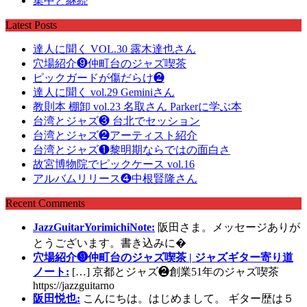
集中と継続
Latest Posts
達人に聞く VOL.30 露木達也さん
穴場紹介❾仲町台のジャズ喫茶
ピックガードが傷だらけ❷
達人に聞く vol.29 Geminiさん
教則本 棚卸 vol.23 名取さん Parkerに学ぶ本
台湾とジャズ❸ 台北でセッション
台湾とジャズ❷アーティスト紹介
台湾とジャズ❶黎明期ならではの面白さ
故宮博物院でピックケース vol.16
アルバムリリース❹中根賢隆さん
Recent Comments
JazzGuitarYorimichiNote:
阪田さま。メッセージありが
とうございます。書き込みに�
穴場紹介❾仲町台のジャズ喫茶 | ジャズギター寄り道
ノート:
[…] 京都とジャズ❷創業51年のジャズ喫茶
https://jazzguitarno
阪田悦也:
こんにちは。はじめまして。 ギター歴は５