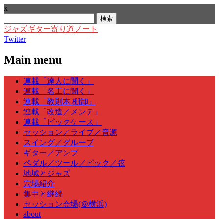
x
検
索:
ジャズギター寄り道ノート
Twitter
Main menu
Skip
連載「達人に聞く」
to
連載「名工に聞く」
content
連載「教則本 棚卸」
連載「改造／メンテ」
連載「ピックケース」
セッション／ライブ／音源
スイング／グルーブ
ギター／アンプ
ペダル／ツール／ピック／弦
地域とジャズ
穴場紹介
集中と継続
セッション会場(＠横浜)
about