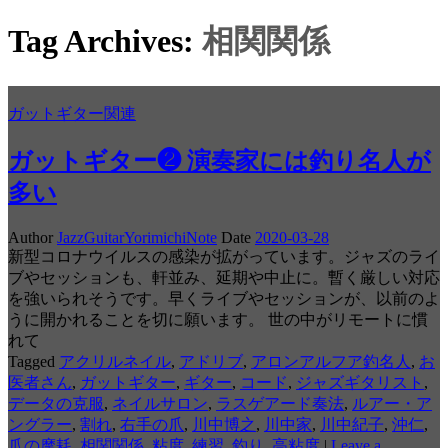
Tag Archives:
相関関係
ガットギター関連
ガットギター❷ 演奏家には釣り名人が
多い
Author
JazzGuitarYorimichiNote
Date
2020-03-28
新型コロナウイルスの感染が拡がっています。ジャズのライ
ブやセッションも、軒並み、延期や中止に。暫く厳しい対応
を強いられそうです。早くライブやセッションが、以前のよ
うに開かれることを切に願います。 世の中がリモートに慣
れて
Tagged
アクリルネイル
,
アドリブ
,
アロンアルフア釣名人
,
お
医者さん
,
ガットギター
,
ギター
,
コード
,
ジャズギタリスト
,
データの克服
,
ネイルサロン
,
ラスゲアード奏法
,
ルアー・ア
ングラー
,
割れ
,
右手の爪
,
川中博之
,
川中家
,
川中紀子
,
沖仁
,
爪の摩耗
,
相関関係
,
粘度
,
練習
,
釣り
,
高粘度
|
Leave a