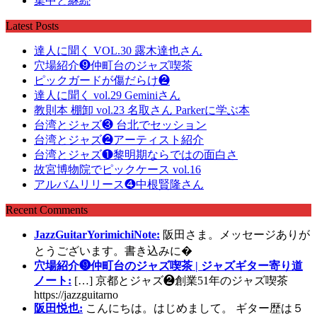
集中と継続
Latest Posts
達人に聞く VOL.30 露木達也さん
穴場紹介❾仲町台のジャズ喫茶
ピックガードが傷だらけ❷
達人に聞く vol.29 Geminiさん
教則本 棚卸 vol.23 名取さん Parkerに学ぶ本
台湾とジャズ❸ 台北でセッション
台湾とジャズ❷アーティスト紹介
台湾とジャズ❶黎明期ならではの面白さ
故宮博物院でピックケース vol.16
アルバムリリース❹中根賢隆さん
Recent Comments
JazzGuitarYorimichiNote:
阪田さま。メッセージありが
とうございます。書き込みに�
穴場紹介❾仲町台のジャズ喫茶 | ジャズギター寄り道
ノート:
[…] 京都とジャズ❷創業51年のジャズ喫茶
https://jazzguitarno
阪田悦也:
こんにちは。はじめまして。 ギター歴は５