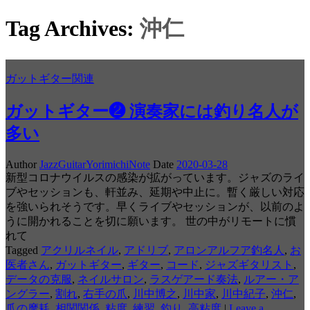
Tag Archives:
沖仁
ガットギター関連
ガットギター❷ 演奏家には釣り名人が
多い
Author
JazzGuitarYorimichiNote
Date
2020-03-28
新型コロナウイルスの感染が拡がっています。ジャズのライ
ブやセッションも、軒並み、延期や中止に。暫く厳しい対応
を強いられそうです。早くライブやセッションが、以前のよ
うに開かれることを切に願います。 世の中がリモートに慣
れて
Tagged
アクリルネイル
,
アドリブ
,
アロンアルフア釣名人
,
お
医者さん
,
ガットギター
,
ギター
,
コード
,
ジャズギタリスト
,
データの克服
,
ネイルサロン
,
ラスゲアード奏法
,
ルアー・ア
ングラー
,
割れ
,
右手の爪
,
川中博之
,
川中家
,
川中紀子
,
沖仁
,
爪の摩耗
,
相関関係
,
粘度
,
練習
,
釣り
,
高粘度
|
Leave a