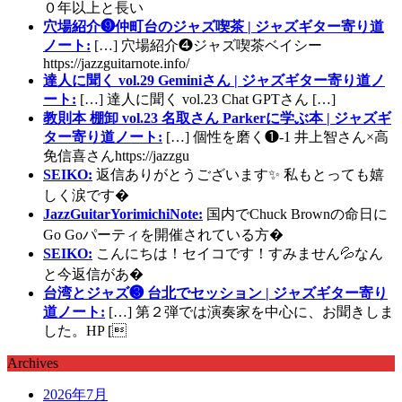
０年以上と長い
穴場紹介❾仲町台のジャズ喫茶 | ジャズギター寄り道
ノート:
[…] 穴場紹介❹ジャズ喫茶ベイシー
https://jazzguitarnote.info/
達人に聞く vol.29 Geminiさん | ジャズギター寄り道ノ
ート:
[…] 達人に聞く vol.23 Chat GPTさん […]
教則本 棚卸 vol.23 名取さん Parkerに学ぶ本 | ジャズギ
ター寄り道ノート:
[…] 個性を磨く❶-1 井上智さん×高
免信喜さんhttps://jazzgu
SEIKO:
返信ありがとうございます✨ 私もとっても嬉
しく涙です�
JazzGuitarYorimichiNote:
国内でChuck Brownの命日に
Go Goパーティを開催されている方�
SEIKO:
こんにちは！セイコです！すみません💦なん
と今返信があ�
台湾とジャズ❸ 台北でセッション | ジャズギター寄り
道ノート:
[…] 第２弾では演奏家を中心に、お聞きしま
した。HP [
Archives
2026年7月