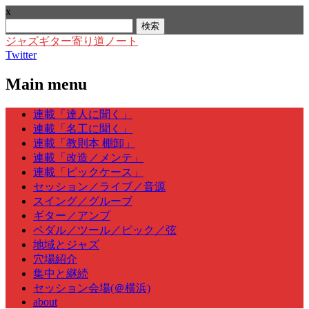
x
検
索:
ジャズギター寄り道ノート
Twitter
Main menu
Skip
連載「達人に聞く」
to
連載「名工に聞く」
content
連載「教則本 棚卸」
連載「改造／メンテ」
連載「ピックケース」
セッション／ライブ／音源
スイング／グルーブ
ギター／アンプ
ペダル／ツール／ピック／弦
地域とジャズ
穴場紹介
集中と継続
セッション会場(＠横浜)
about