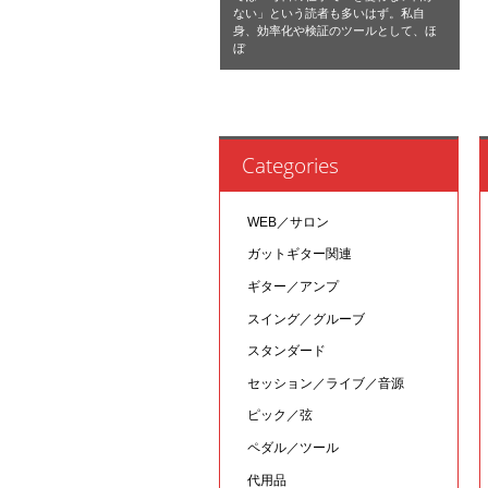
ない」という読者も多いはず。私自
身、効率化や検証のツールとして、ほ
ぼ
Categories
WEB／サロン
ガットギター関連
ギター／アンプ
スイング／グルーブ
スタンダード
セッション／ライブ／音源
ピック／弦
ペダル／ツール
代用品