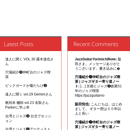
Latest Posts
Recent Comments
達人に聞く VOL.30 露木達也さ
JazzGuitarYorimichiNote:
阪
ん
田さま。メッセージありがと
うございます。書き込みに�
穴場紹介❾仲町台のジャズ喫
茶
穴場紹介❾仲町台のジャズ喫
茶 | ジャズギター寄り道ノー
ピックガードが傷だらけ❷
ト:
[…] 京都とジャズ❷創業51
年のジャズ喫茶
達人に聞く vol.29 Geminiさん
https://jazzguitarno
教則本 棚卸 vol.23 名取さん
阪田悦也:
こんにちは。はじめ
Parkerに学ぶ本
まして。 ギター歴は５０年以
上と長い
台湾とジャズ❸ 台北でセッシ
ョン
穴場紹介❾仲町台のジャズ喫
茶 | ジャズギター寄り道ノー
台湾とジャズ❷アーティスト