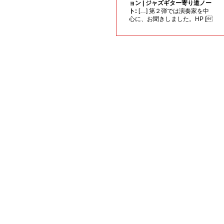
ョン | ジャズギター寄り道ノー
ト:
[…] 第２弾では演奏家を中
心に、お聞きしました。HP [