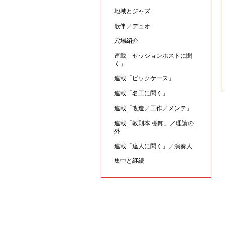
地域とジャズ
歌伴／デュオ
穴場紹介
連載「セッションホストに聞
く」
連載「ピックケース」
連載「名工に聞く」
連載「改造／工作／メンテ」
連載「教則本 棚卸」／理論の
外
連載「達人に聞く」／演奏人
集中と継続