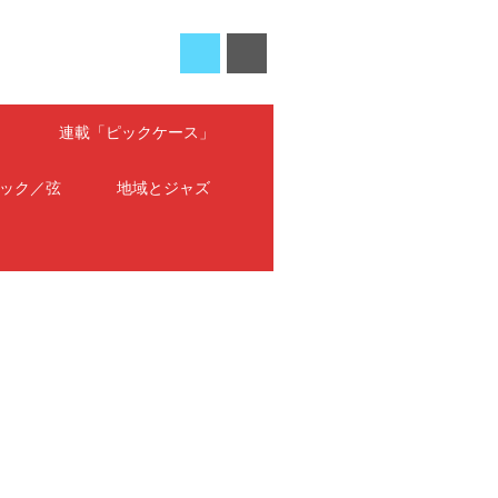
」
連載「ピックケース」
ック／弦
地域とジャズ