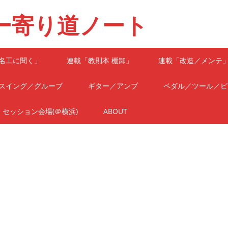
ー寄り道ノート
名工に聞く」
連載「教則本 棚卸」
連載「改造／メンテ
スイング／グルーブ
ギター／アンプ
ペダル／ツール／ピ
セッション会場(＠横浜)
ABOUT