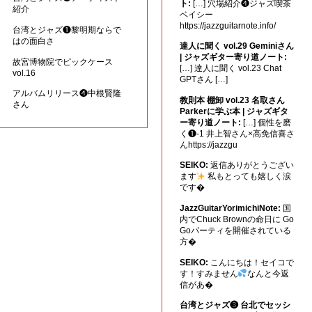
ト:
[…] 穴場紹介❹ジャズ喫茶
紹介
ベイシー
https://jazzguitarnote.info/
台湾とジャズ❶黎明期ならで
はの面白さ
達人に聞く vol.29 Geminiさん
| ジャズギター寄り道ノート:
故宮博物院でピックケース
[…] 達人に聞く vol.23 Chat
vol.16
GPTさん […]
アルバムリリース❹中根賢隆
教則本 棚卸 vol.23 名取さん
さん
Parkerに学ぶ本 | ジャズギタ
ー寄り道ノート:
[…] 個性を磨
く❶-1 井上智さん×高免信喜さ
んhttps://jazzgu
SEIKO:
返信ありがとうござい
ます
私もとっても嬉しく涙
です�
JazzGuitarYorimichiNote:
国
内でChuck Brownの命日に Go
Goパーティを開催されている
方�
SEIKO:
こんにちは！セイコで
す！すみません
なんと今返
信があ�
台湾とジャズ❸ 台北でセッシ