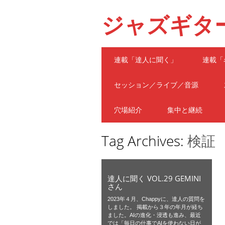
ジャズギタ
Main menu
Skip
連載「達人に聞く」
連載「
to
content
セッション／ライブ／音源
穴場紹介
集中と継続
Tag Archives:
検証
達人に聞く VOL.29 GEMINI
さん
2023年４月、Chappyに、達人の質問を
しました。 掲載から３年の年月が経ち
ました。AIの進化・浸透も進み、最近
では「毎日の仕事でAIを使わない日が