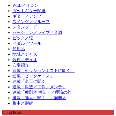
WEB／サロン
ガットギター関連
ギター／アンプ
スイング／グルーブ
スタンダード
セッション／ライブ／音源
ピック／弦
ペダル／ツール
代用品
地域とジャズ
歌伴／デュオ
穴場紹介
連載「セッションホストに聞く」
連載「ピックケース」
連載「名工に聞く」
連載「改造／工作／メンテ」
連載「教則本 棚卸」／理論の外
連載「達人に聞く」／演奏人
集中と継続
Latest Posts