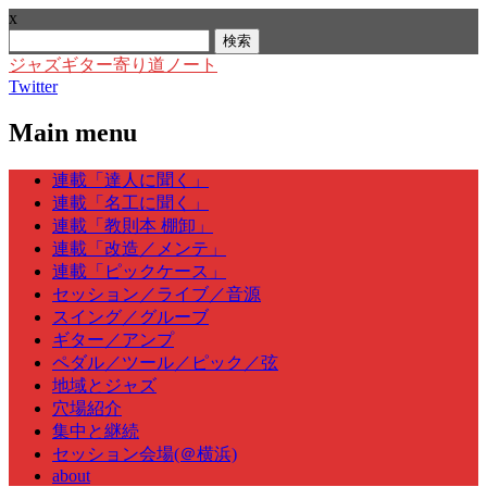
x
検
索:
ジャズギター寄り道ノート
Twitter
Main menu
Skip
連載「達人に聞く」
to
連載「名工に聞く」
content
連載「教則本 棚卸」
連載「改造／メンテ」
連載「ピックケース」
セッション／ライブ／音源
スイング／グルーブ
ギター／アンプ
ペダル／ツール／ピック／弦
地域とジャズ
穴場紹介
集中と継続
セッション会場(＠横浜)
about