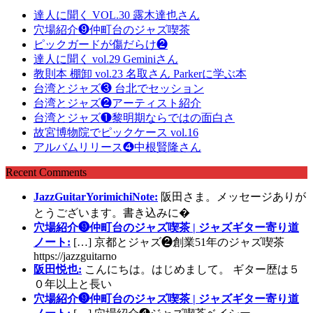
達人に聞く VOL.30 露木達也さん
穴場紹介❾仲町台のジャズ喫茶
ピックガードが傷だらけ❷
達人に聞く vol.29 Geminiさん
教則本 棚卸 vol.23 名取さん Parkerに学ぶ本
台湾とジャズ❸ 台北でセッション
台湾とジャズ❷アーティスト紹介
台湾とジャズ❶黎明期ならではの面白さ
故宮博物院でピックケース vol.16
アルバムリリース❹中根賢隆さん
Recent Comments
JazzGuitarYorimichiNote:
阪田さま。メッセージありが
とうございます。書き込みに�
穴場紹介❾仲町台のジャズ喫茶 | ジャズギター寄り道
ノート:
[…] 京都とジャズ❷創業51年のジャズ喫茶
https://jazzguitarno
阪田悦也:
こんにちは。はじめまして。 ギター歴は５
０年以上と長い
穴場紹介❾仲町台のジャズ喫茶 | ジャズギター寄り道