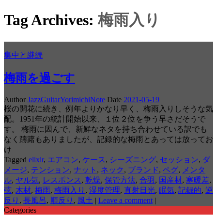
Tag Archives:
梅雨入り
集中と継続
梅雨を過ごす
Author
JazzGuitarYorimichiNote
Date
2021-05-19
桜の開花に続き、例年よりかなり早く、梅雨入りしそうな気
配。1951年の統計開始以来、１位２位を争う早さだそうで
す。 梅雨に因んで、新鮮なネタを持ち合わせている訳でも
なく躊躇もありましたが、記録的な梅雨とあっては放ってお
け
Tagged
elixir
,
エアコン
,
ケース
,
シーズニング
,
セッション
,
ダ
メージ
,
テンション
,
ナット
,
ネック
,
ブランド
,
ペグ
,
メンタ
ル
,
ヤル気
,
レスポンス
,
乾燥
,
保管方法
,
合羽
,
国産材
,
寒暖差
,
弦
,
木材
,
梅雨
,
梅雨入り
,
湿度管理
,
直射日光
,
眠気
,
記録的
,
逆
反り
,
長風呂
,
順反り
,
風土
|
Leave a comment
|
Categories