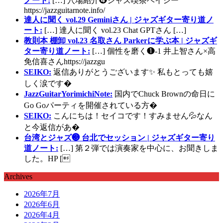
ノート:
[…] 穴場紹介❹ジャズ喫茶ベイシー
https://jazzguitarnote.info/
達人に聞く vol.29 Geminiさん | ジャズギター寄り道ノ
ート:
[…] 達人に聞く vol.23 Chat GPTさん […]
教則本 棚卸 vol.23 名取さん Parkerに学ぶ本 | ジャズギ
ター寄り道ノート:
[…] 個性を磨く❶-1 井上智さん×高
免信喜さんhttps://jazzgu
SEIKO:
返信ありがとうございます✨ 私もとっても嬉
しく涙です�
JazzGuitarYorimichiNote:
国内でChuck Brownの命日に
Go Goパーティを開催されている方�
SEIKO:
こんにちは！セイコです！すみません💦なん
と今返信があ�
台湾とジャズ❸ 台北でセッション | ジャズギター寄り
道ノート:
[…] 第２弾では演奏家を中心に、お聞きしま
した。HP [
Archives
2026年7月
2026年6月
2026年4月