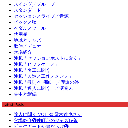
スイング／グルーブ
スタンダード
セッション／ライブ／音源
ピック／弦
ペダル／ツール
代用品
地域とジャズ
歌伴／デュオ
穴場紹介
連載「セッションホストに聞く」
連載「ピックケース」
連載「名工に聞く」
連載「改造／工作／メンテ」
連載「教則本 棚卸」／理論の外
連載「達人に聞く」／演奏人
集中と継続
Latest Posts
達人に聞く VOL.30 露木達也さん
穴場紹介❾仲町台のジャズ喫茶
ピックガードが傷だらけ❷