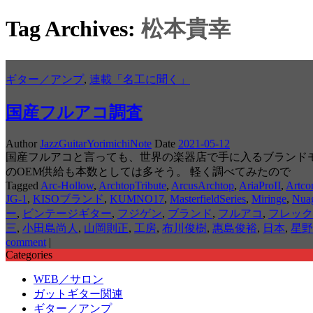
Tag Archives:
松本貴幸
ギター／アンプ
,
連載「名工に聞く」
国産フルアコ調査
Author
JazzGuitarYorimichiNote
Date
2021-05-12
国産フルアコと言っても、世界の楽器店で手に入るブランド
のOEM供給も本数としては多そう。 軽く調べてみたので
Tagged
Arc-Hollow
,
ArchtopTribute
,
ArcusArchtop
,
AriaProII
,
Artco
JG-1
,
KISOブランド
,
KUMNO17
,
MasterfieldSeries
,
Miringe
,
Nua
ー
,
ビンテージギター
,
フジゲン
,
ブランド
,
フルアコ
,
フレック
三
,
小田島尚人
,
山岡則正
,
工房
,
布川俊樹
,
惠島俊裕
,
日本
,
星野
comment
|
Categories
WEB／サロン
ガットギター関連
ギター／アンプ