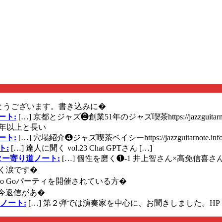
とうございます。書き込みに�
ート:
[…] 京都とジャズ❷創業51年のジャズ喫茶https://jazzguitarn
年以上と長い
ート:
[…] 穴場紹介❹ジャズ喫茶ベイシーhttps://jazzguitarnote.info
ト:
[…] 達人に聞く vol.23 Chat GPTさん […]
ズギター寄り道ノート:
[…] 個性を磨く❶-1 井上智さん×高免信喜さんhttps
く涙です�
に Go Goパーティを開催されている方�
今返信があ�
ノート:
[…] 第２弾では演奏家を中心に、お聞きしました。HP 