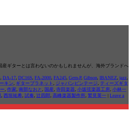
国産ギターとは言わないのかもしれませんが、海外ブランドへ
0
,
DA-17
,
DC16S
,
FA-2000
,
FA245
,
Gem-P
,
Gibson
,
IBANEZ
,
jazz
,
ーキン
,
ギタープラネット
,
ジャパンビンテージ
,
ティーズギタ
ー
,
作家
,
南部なおと
,
国産
,
寺田楽器
,
小坂弦楽器工房
,
小林一
易
,
西垣祐希
,
試奏
,
辻四郎
,
高峰楽器製作所
,
鷲見英一
|
Leave a