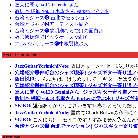
達人に聞く vol.29 Geminiさん
教則本 棚卸 vol.23 名取さん Parkerに学ぶ本
台湾とジャズ❸ 台北でセッション
台湾とジャズ❷アーティスト紹介
台湾とジャズ❶黎明期ならではの面白さ
故宮博物院でピックケース vol.16
アルバムリリース❹中根賢隆さん
Recent Comments
JazzGuitarYorimichiNote:
阪田さま。メッセージありが
穴場紹介❾仲町台のジャズ喫茶 | ジャズギター寄り道ノ
阪田悦也:
こんにちは。はじめまして。 ギター歴は５０
穴場紹介❾仲町台のジャズ喫茶 | ジャズギター寄り道ノ
達人に聞く vol.29 Geminiさん | ジャズギター寄り道ノー
教則本 棚卸 vol.23 名取さん Parkerに学ぶ本 | ジャ
SEIKO:
返信ありがとうございます✨ 私もとっても嬉し
JazzGuitarYorimichiNote:
国内でChuck Brownの命日
SEIKO:
こんにちは！セイコです！すみません💦なんと
台湾とジャズ❸ 台北でセッション | ジャズギター寄り道
Archives