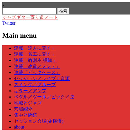
x
検
索:
ジャズギター寄り道ノート
Twitter
Main menu
Skip
連載「達人に聞く」
to
連載「名工に聞く」
content
連載「教則本 棚卸」
連載「改造／メンテ」
連載「ピックケース」
セッション／ライブ／音源
スイング／グルーブ
ギター／アンプ
ペダル／ツール／ピック／弦
地域とジャズ
穴場紹介
集中と継続
セッション会場(＠横浜)
about