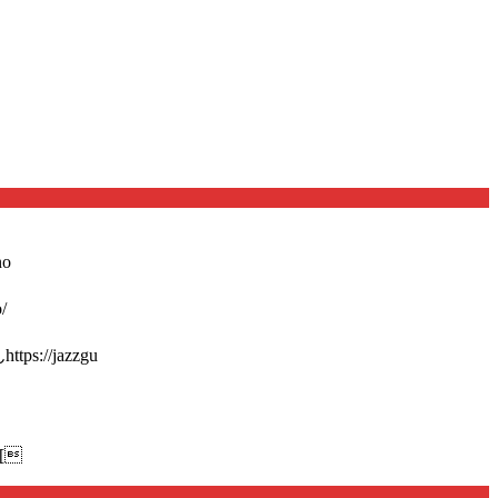
o
/
://jazzgu
[