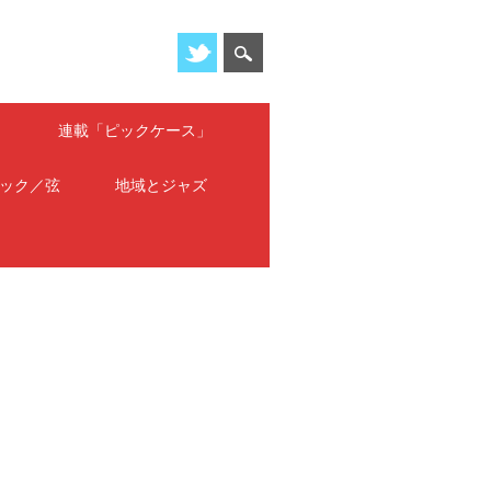
」
連載「ピックケース」
ック／弦
地域とジャズ