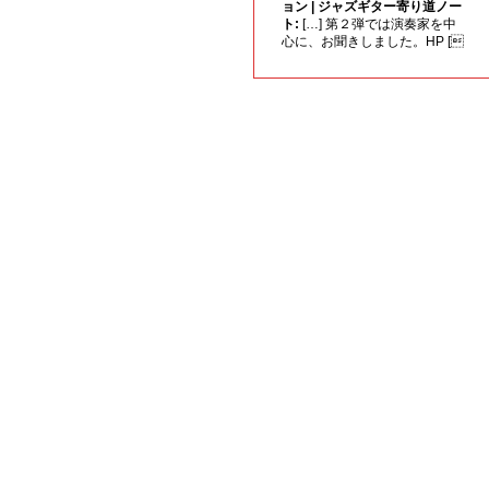
ョン | ジャズギター寄り道ノー
ト:
[…] 第２弾では演奏家を中
心に、お聞きしました。HP [