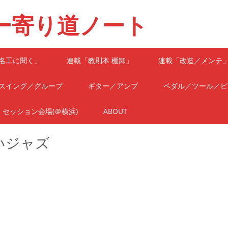
ー寄り道ノート
名工に聞く」
連載「教則本 棚卸」
連載「改造／メンテ
スイング／グルーブ
ギター／アンプ
ペダル／ツール／ピ
セッション会場(＠横浜)
ABOUT
いジャズ