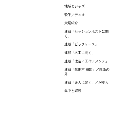
地域とジャズ
歌伴／デュオ
穴場紹介
連載「セッションホストに聞
く」
連載「ピックケース」
連載「名工に聞く」
連載「改造／工作／メンテ」
連載「教則本 棚卸」／理論の
外
連載「達人に聞く」／演奏人
集中と継続