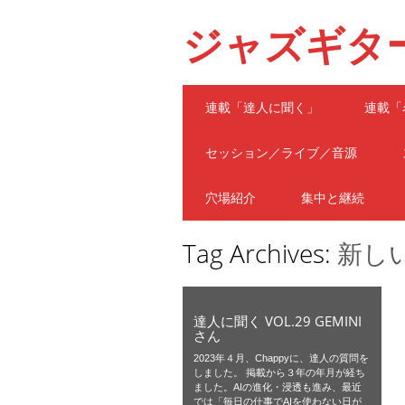
ジャズギタ
Main menu
Skip
連載「達人に聞く」
連載「
to
content
セッション／ライブ／音源
穴場紹介
集中と継続
Tag Archives:
新し
達人に聞く VOL.29 GEMINI
さん
2023年４月、Chappyに、達人の質問を
しました。 掲載から３年の年月が経ち
ました。AIの進化・浸透も進み、最近
では「毎日の仕事でAIを使わない日が