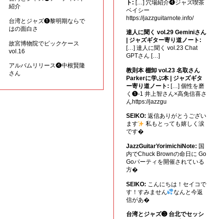
ト:
[…] 穴場紹介❹ジャズ喫茶
紹介
ベイシー
https://jazzguitarnote.info/
台湾とジャズ❶黎明期ならで
はの面白さ
達人に聞く vol.29 Geminiさん
| ジャズギター寄り道ノート:
故宮博物院でピックケース
[…] 達人に聞く vol.23 Chat
vol.16
GPTさん […]
アルバムリリース❹中根賢隆
教則本 棚卸 vol.23 名取さん
さん
Parkerに学ぶ本 | ジャズギタ
ー寄り道ノート:
[…] 個性を磨
く❶-1 井上智さん×高免信喜さ
んhttps://jazzgu
SEIKO:
返信ありがとうござい
ます
私もとっても嬉しく涙
です�
JazzGuitarYorimichiNote:
国
内でChuck Brownの命日に Go
Goパーティを開催されている
方�
SEIKO:
こんにちは！セイコで
す！すみません
なんと今返
信があ�
台湾とジャズ❸ 台北でセッシ