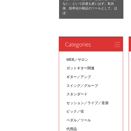
ない」という読者も多いはず。私自
身、効率化や検証のツールとして、ほ
ぼ
Categories
WEB／サロン
ガットギター関連
ギター／アンプ
スイング／グルーブ
スタンダード
セッション／ライブ／音源
ピック／弦
ペダル／ツール
代用品