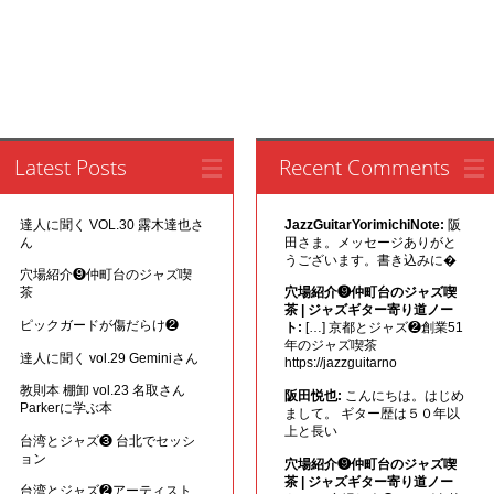
Latest Posts
Recent Comments
達人に聞く VOL.30 露木達也さ
JazzGuitarYorimichiNote:
阪
ん
田さま。メッセージありがと
うございます。書き込みに�
穴場紹介❾仲町台のジャズ喫
茶
穴場紹介❾仲町台のジャズ喫
茶 | ジャズギター寄り道ノー
ピックガードが傷だらけ❷
ト:
[…] 京都とジャズ❷創業51
年のジャズ喫茶
達人に聞く vol.29 Geminiさん
https://jazzguitarno
教則本 棚卸 vol.23 名取さん
阪田悦也:
こんにちは。はじめ
Parkerに学ぶ本
まして。 ギター歴は５０年以
上と長い
台湾とジャズ❸ 台北でセッシ
ョン
穴場紹介❾仲町台のジャズ喫
茶 | ジャズギター寄り道ノー
台湾とジャズ❷アーティスト