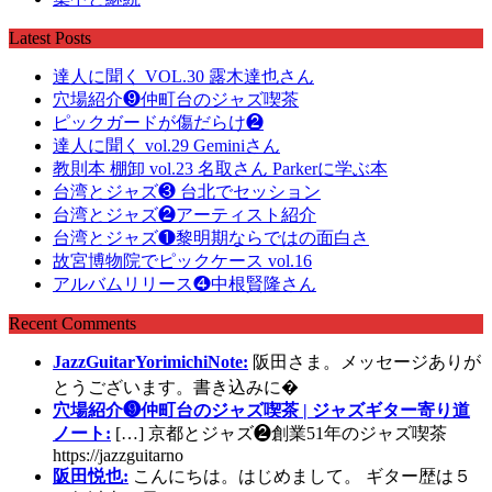
Latest Posts
達人に聞く VOL.30 露木達也さん
穴場紹介❾仲町台のジャズ喫茶
ピックガードが傷だらけ❷
達人に聞く vol.29 Geminiさん
教則本 棚卸 vol.23 名取さん Parkerに学ぶ本
台湾とジャズ❸ 台北でセッション
台湾とジャズ❷アーティスト紹介
台湾とジャズ❶黎明期ならではの面白さ
故宮博物院でピックケース vol.16
アルバムリリース❹中根賢隆さん
Recent Comments
JazzGuitarYorimichiNote:
阪田さま。メッセージありが
とうございます。書き込みに�
穴場紹介❾仲町台のジャズ喫茶 | ジャズギター寄り道
ノート:
[…] 京都とジャズ❷創業51年のジャズ喫茶
https://jazzguitarno
阪田悦也:
こんにちは。はじめまして。 ギター歴は５