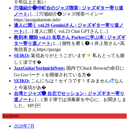
０年以上と長い
穴場紹介❾仲町台のジャズ喫茶 | ジャズギター寄り道
ノート:
[…] 穴場紹介❹ジャズ喫茶ベイシー
https://jazzguitarnote.info/
達人に聞く vol.29 Geminiさん | ジャズギター寄り道ノ
ート:
[…] 達人に聞く vol.23 Chat GPTさん […]
教則本 棚卸 vol.23 名取さん Parkerに学ぶ本 | ジャズギ
ター寄り道ノート:
[…] 個性を磨く❶-1 井上智さん×高
免信喜さんhttps://jazzgu
SEIKO:
返信ありがとうございます
私もとっても嬉
しく涙です�
JazzGuitarYorimichiNote:
国内でChuck Brownの命日に
Go Goパーティを開催されている方�
SEIKO:
こんにちは！セイコです！すみません
なん
と今返信があ�
台湾とジャズ❸ 台北でセッション | ジャズギター寄り
道ノート:
[…] 第２弾では演奏家を中心に、お聞きしま
した。HP [
Archives
2026年7月