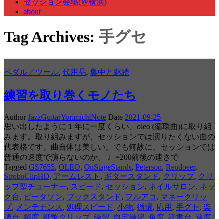
セッション会場(＠横浜)
about
Tag Archives:
手グセ
ペダル／ツール
,
代用品
,
集中と継続
練習を取り巻くモノたち
Author
JazzGuitarYorimichiNote
Date
2021-09-25
思い出したように１年に一度くらい、oleo (循環曲)に取り組
みます。取り組みますが、セッションでは演りたくない曲の
代表格です。曲自体は美しい。でも何故に、セッションでは
普通の速度で演らないのか。 ♩=200前後の速さで
Tagged
GS7655
,
OLEO
,
OnStageStands
,
Peterson
,
Reodoeer
,
StroboClipHD
,
アームレスト
,
ギタースタンド
,
クリップ
,
クリ
ップ型チューナー
,
スピード
,
セッション
,
ネイルサロン
,
ネッ
ク台
,
ピータソン
,
ブックスタンド
,
フルアコ
,
マネークリッ
プ
,
メンテナンス
,
処理スピード
,
小物
,
循環
,
応用
,
手グセ
,
楽
譜台
,
精度
,
紙幣クリップ
,
練習
,
自宅練習
,
角度
,
読書台
,
速度
|