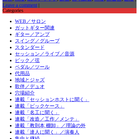
Leave a comment
|
Categories
WEB／サロン
ガットギター関連
ギター／アンプ
スイング／グルーブ
スタンダード
セッション／ライブ／音源
ピック／弦
ペダル／ツール
代用品
地域とジャズ
歌伴／デュオ
穴場紹介
連載「セッションホストに聞く」
連載「ピックケース」
連載「名工に聞く」
連載「改造／工作／メンテ」
連載「教則本 棚卸」／理論の外
連載「達人に聞く」／演奏人
集中と継続