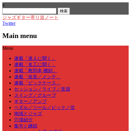
x
検
索:
ジャズギター寄り道ノート
Twitter
Main menu
Skip
Menu
to
content
連載「達人に聞く」
連載「名工に聞く」
連載「教則本 棚卸」
連載「改造／メンテ」
連載「ピックケース」
セッション／ライブ／音源
スイング／グルーブ
ギター／アンプ
ペダル／ツール／ピック／弦
地域とジャズ
穴場紹介
集中と継続