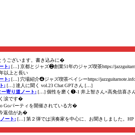
とうございます。書き込みに�
ート:
[…] 京都とジャズ❷創業51年のジャズ喫茶https://jazzguitarn
年以上と長い
ート:
[…] 穴場紹介❹ジャズ喫茶ベイシーhttps://jazzguitarnote.info
ト:
[…] 達人に聞く vol.23 Chat GPTさん […]
ズギター寄り道ノート:
[…] 個性を磨く❶-1 井上智さん×高免信喜さんhttps
く涙です�
に Go Goパーティを開催されている方�
今返信があ�
ノート:
[…] 第２弾では演奏家を中心に、お聞きしました。HP 