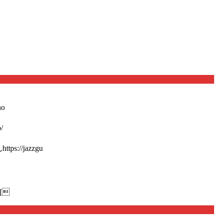
o
/
://jazzgu
[