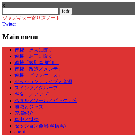
x
検
索:
ジャズギター寄り道ノート
Twitter
Main menu
Skip
連載「達人に聞く」
to
連載「名工に聞く」
content
連載「教則本 棚卸」
連載「改造／メンテ」
連載「ピックケース」
セッション／ライブ／音源
スイング／グルーブ
ギター／アンプ
ペダル／ツール／ピック／弦
地域とジャズ
穴場紹介
集中と継続
セッション会場(＠横浜)
about