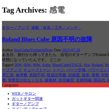
Tag Archives:
感電
ギター／アンプ
,
連載「改造／工作／メンテ」
Roland Blues Cube 原因不明の故障
Author
JazzGuitarYorimichiNote
Date
2025-07-28
ある日、旅行から帰ってきたら、自宅のギターアンプRoland 
状態になっていたんです。 どこか
Tagged
30W
,
60W
,
80W
,
Artist
,
BluesCubeSTAGE
,
Hot
,
Roland
,
R
ーブアンプ
,
チューブトーン
,
トーン
,
パーツ交換
,
パワーコン
理工房
,
修理費
,
原因不明
,
取扱説明書
,
回路図
,
国産
,
基盤
,
対処
費
,
突然音が出なくなる
,
緩衝材
,
自宅練習
,
見積明細
,
部品代
,
Categories
WEB／サロン
ガットギター関連
ギター／アンプ
スイング／グルーブ