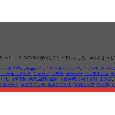
Blues Cube STAGEの音が出なくなっていました。練習
oland修理窓口
,
Stage
,
アッテネーター
,
アンプ
,
クランチ
,
クリー
トロールスイッチ
,
フューズ
,
プラグ
,
メーカー
,
メンテナンス
,
ヤ
方法
,
市場価格
,
感電
,
故障
,
断線
,
有償修理.技術作業料
,
楽器店
,
電源コード
,
電源スイッチ
,
電源ユニット
,
電源ランプ
,
非公開
,
音