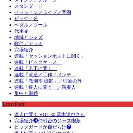
スタンダード
セッション／ライブ／音源
ピック／弦
ペダル／ツール
代用品
地域とジャズ
歌伴／デュオ
穴場紹介
連載「セッションホストに聞く」
連載「ピックケース」
連載「名工に聞く」
連載「改造／工作／メンテ」
連載「教則本 棚卸」／理論の外
連載「達人に聞く」／演奏人
集中と継続
Latest Posts
達人に聞く VOL.30 露木達也さん
穴場紹介❾仲町台のジャズ喫茶
ピックガードが傷だらけ❷