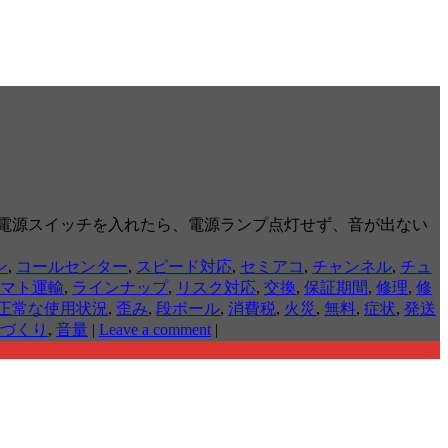
しようと電源スイッチを入れたら、電源ランプ点灯せず、音が出ない
ン
,
コールセンター
,
スピード対応
,
セミアコ
,
チャンネル
,
チュ
マト運輸
,
ラインナップ
,
リスク対応
,
交換
,
保証期間
,
修理
,
修
正常な使用状況
,
歪み
,
段ボール
,
消費税
,
火災
,
無料
,
症状
,
発送
づくり
,
音量
|
Leave a comment
|