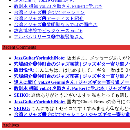
達人に聞く vol.29 Geminiさん
教則本 棚卸 vol.23 名取さん Parkerに学ぶ本
台湾とジャズ❸ 台北でセッション
台湾とジャズ❷アーティスト紹介
台湾とジャズ❶黎明期ならではの面白さ
故宮博物院でピックケース vol.16
アルバムリリース❹中根賢隆さん
Recent Comments
JazzGuitarYorimichiNote:
阪田さま。メッセージありが
穴場紹介❾仲町台のジャズ喫茶 | ジャズギター寄り道ノ
阪田悦也:
こんにちは。はじめまして。 ギター歴は５０
穴場紹介❾仲町台のジャズ喫茶 | ジャズギター寄り道ノ
達人に聞く vol.29 Geminiさん | ジャズギター寄り道ノー
教則本 棚卸 vol.23 名取さん Parkerに学ぶ本 | ジャ
SEIKO:
返信ありがとうございます✨ 私もとっても嬉し
JazzGuitarYorimichiNote:
国内でChuck Brownの命日
SEIKO:
こんにちは！セイコです！すみません💦なんと
台湾とジャズ❸ 台北でセッション | ジャズギター寄り道
Archives