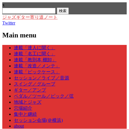
x
検
索:
ジャズギター寄り道ノート
Twitter
Main menu
Skip
連載「達人に聞く」
to
連載「名工に聞く」
content
連載「教則本 棚卸」
連載「改造／メンテ」
連載「ピックケース」
セッション／ライブ／音源
スイング／グルーブ
ギター／アンプ
ペダル／ツール／ピック／弦
地域とジャズ
穴場紹介
集中と継続
セッション会場(＠横浜)
about