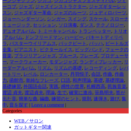
ーンジャクソン
,
シカゴ
,
シカゴジャズフェスティバル
,
ジミ
ーコブ
,
ジャズ
,
ジャズインストラクター
,
ジャズギターレッ
スン
,
ジャズギター革命
,
ジャズのルーツ
,
ジュディロバーツ
,
ジョーヘンダーソン
,
シンガー
,
スイング
,
スケール
,
スローナ
ミュージック
,
セッション
,
ソロ演奏
,
ダンス
,
テクノロジー
,
デュオアルバム
,
ト ミーキャンベル
,
トランペッター
,
トリオ
⋅アルバム
,
ドンフリードマン
,
ハービー
,
パキートディリベ
ラ
,
バスターウイリアムス
,
バックビート
,
バッハ
,
ビートルズ
全集
,
ピアニスト
,
ビクタールイス
,
ビッグバンド
,
フェークの
音楽
,
ブラジリアンジャズ
,
ブルース
,
フレーズ
,
プロデューサ
ー
,
マークウォーカー
,
モダンジャズ
,
ランディブレッカー
,
リ
ーダーアルバム
,
リズム
,
リズムの基礎
,
レコーディング
,
レパ
ートリー
,
レベル
,
ロンカーター
,
丹羽悦子
,
会話
,
作曲
,
作曲
力
,
函館市
,
単純なフレーズ
,
口語
,
和声理論
,
基礎
,
基礎理論
,
基礎練習
,
外国語会話
,
実践
,
感性の世界
,
札幌西高
,
民族音楽
,
渡辺 貞夫
,
渡辺貞夫
,
理論
,
生で
,
確実に進歩
,
笹島明夫
,
答が
出た音
,
簡単な曲
,
編曲
,
練習のヒント
,
規則
,
速弾き
,
遊び
,
集
中
,
音を探す
|
Leave a comment
|
Categories
WEB／サロン
ガットギター関連