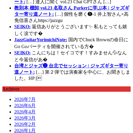
ート:
[…] 達人に聞く vol.23 Chat GPTさん […]
教則本 棚卸 vol.23 名取さん Parkerに学ぶ本 | ジャズギ
ター寄り道ノート:
[…] 個性を磨く❶-1 井上智さん×高
免信喜さんhttps://jazzgu
SEIKO:
返信ありがとうございます✨ 私もとっても嬉
しく涙です�
JazzGuitarYorimichiNote:
国内でChuck Brownの命日に
Go Goパーティを開催されている方�
SEIKO:
こんにちは！セイコです！すみません💦なん
と今返信があ�
台湾とジャズ❸ 台北でセッション | ジャズギター寄り
道ノート:
[…] 第２弾では演奏家を中心に、お聞きしま
した。HP [
Archives
2026年7月
2026年6月
2026年4月
2026年3月
2026年2月
2026年1月