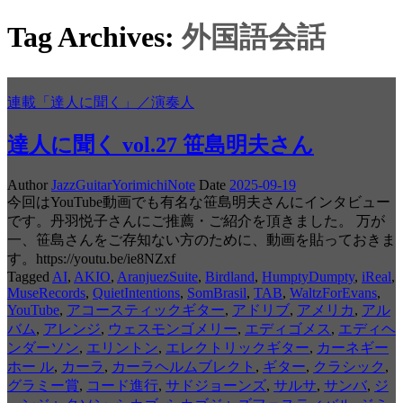
Tag Archives:
外国語会話
連載「達人に聞く」／演奏人
達人に聞く vol.27 笹島明夫さん
Author
JazzGuitarYorimichiNote
Date
2025-09-19
今回はYouTube動画でも有名な笹島明夫さんにインタビュー
です。丹羽悦子さんにご推薦・ご紹介を頂きました。 万が
一、笹島さんをご存知ない方のために、動画を貼っておきま
す。https://youtu.be/ie8NZxf
Tagged
AI
,
AKIO
,
AranjuezSuite
,
Birdland
,
HumptyDumpty
,
iReal
,
MuseRecords
,
QuietIntentions
,
SomBrasil
,
TAB
,
WaltzForEvans
,
YouTube
,
アコースティックギター
,
アドリブ
,
アメリカ
,
アル
バム
,
アレンジ
,
ウェスモンゴメリー
,
エディゴメス
,
エディヘ
ンダーソン
,
エリントン
,
エレクトリックギター
,
カーネギー
ホー ル
,
カーラ
,
カーラヘルムブレクト
,
ギター
,
クラシック
,
グラミー賞
,
コード進行
,
サドジョーンズ
,
サルサ
,
サンバ
,
ジ