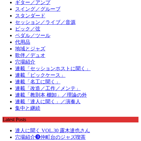
ギター／アンプ
スイング／グルーブ
スタンダード
セッション／ライブ／音源
ピック／弦
ペダル／ツール
代用品
地域とジャズ
歌伴／デュオ
穴場紹介
連載「セッションホストに聞く」
連載「ピックケース」
連載「名工に聞く」
連載「改造／工作／メンテ」
連載「教則本 棚卸」／理論の外
連載「達人に聞く」／演奏人
集中と継続
Latest Posts
達人に聞く VOL.30 露木達也さん
穴場紹介❾仲町台のジャズ喫茶