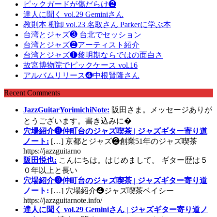
ピックガードが傷だらけ❷
達人に聞く vol.29 Geminiさん
教則本 棚卸 vol.23 名取さん Parkerに学ぶ本
台湾とジャズ❸ 台北でセッション
台湾とジャズ❷アーティスト紹介
台湾とジャズ❶黎明期ならではの面白さ
故宮博物院でピックケース vol.16
アルバムリリース❹中根賢隆さん
Recent Comments
JazzGuitarYorimichiNote:
阪田さま。メッセージありが
とうございます。書き込みに�
穴場紹介❾仲町台のジャズ喫茶 | ジャズギター寄り道
ノート:
[…] 京都とジャズ❷創業51年のジャズ喫茶
https://jazzguitarno
阪田悦也:
こんにちは。はじめまして。 ギター歴は５
０年以上と長い
穴場紹介❾仲町台のジャズ喫茶 | ジャズギター寄り道
ノート:
[…] 穴場紹介❹ジャズ喫茶ベイシー
https://jazzguitarnote.info/
達人に聞く vol.29 Geminiさん | ジャズギター寄り道ノ